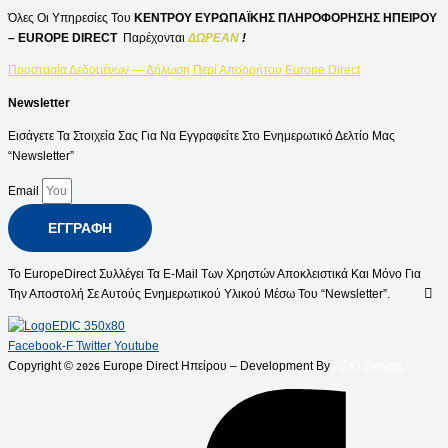
Όλες Οι Υπηρεσίες Του
ΚΕΝΤΡΟΥ ΕΥΡΩΠΑΪΚΗΣ ΠΛΗΡΟΦΟΡΗΣΗΣ ΗΠΕΙΡΟΥ
– EUROPE DIRECT
Παρέχονται
ΔΩΡΕΑΝ
!
Προστασία Δεδομένων — Δήλωση Περί Απορρήτου Europe Direct
Newsletter
Εισάγετε Τα Στοιχεία Σας Για Να Εγγραφείτε Στο Ενημερωτικό Δελτίο Μας
“Newsletter”
Email
ΕΓΓΡΑΦΉ
Το EuropeDirect Συλλέγει Τα E-Mail Των Χρηστών Αποκλειστικά Και Μόνο Για
Την Αποστολή Σε Αυτούς Ενημερωτικού Υλικού Μέσω Του “Newsletter”.
Facebook-F
Twitter
Youtube
Copyright ©
Europe Direct Ηπείρου – Development By
ACID Design
2026