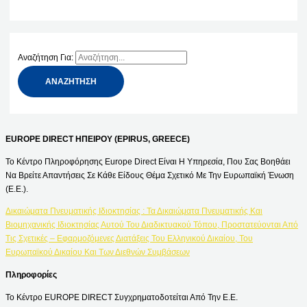
Αναζήτηση Για:
EUROPE DIRECT ΗΠΕΙΡΟΥ (EPIRUS, GREECE)
Το Κέντρο Πληροφόρησης Europe Direct Είναι Η Υπηρεσία, Που Σας Βοηθάει
Να Βρείτε Απαντήσεις Σε Κάθε Είδους Θέμα Σχετικό Με Την Ευρωπαϊκή Ένωση
(Ε.Ε.).
Δικαιώματα Πνευματικής Ιδιοκτησίας : Τα Δικαιώματα Πνευματικής Και
Βιομηχανικής Ιδιοκτησίας Αυτού Του Διαδικτυακού Τόπου, Προστατεύονται Από
Τις Σχετικές – Εφαρμοζόμενες Διατάξεις Του Ελληνικού Δικαίου, Του
Ευρωπαϊκού Δικαίου Και Των Διεθνών Συμβάσεων
Πληροφορίες
Το Κέντρο EUROPE DIRECT Συγχρηματοδοτείται Από Την Ε.Ε.