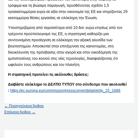
τρόφιμα και τη βιώσιμη παραγωγή, προσθέτοντας σχεδόν 1,5
τρισεκατομμύρια ευρώ σε αξία στην οικονομία της ΕΕ και στηρίζοντας 29
εκατομμύρια θέσεις εργασίας σε ολόκληρη την Ένωση.
Υποστηριζόμενη από περισσότερα από 10 δισ. ευρώ ετησίως από τον
τρέχοντα προϋπολογισμό της ΕΕ, η στρατηγική καθορίζει μια
συντονισμένη προσέγγιση σε ολόκληρη την αξιακή αλυσίδα των
βιοεπιστημών. Αποσκοπεί στην επιτάχυνση της καινοτομίας, στη
διευκόλυνση της πρόσβασης στην αγορά και στην οικοδόμηση της
εμπιστοσύνης του κοινού στις νέες τεχνολογίες, διασφαλίζοντας ότι
ωφελούν τους ανθρώπους και τον πλανήτη.
Η στρατηγική προτείνει τις ακόλουθες δράσεις:
Διαβάστε ολόκληρο το ΔΕΛΤΙΟ ΤΥΠΟΥ στο σύνδεσμο που ακολουθεί
:
https://ec.europa.eu/commission/presscorner/detail/el/ip_25_1686
←
Προηγούμενο Άρθρο
Επόμενο Άρθρο
→