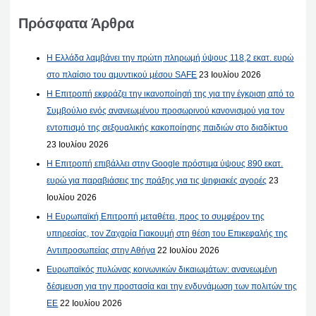
Πρόσφατα Άρθρα
Η Ελλάδα λαμβάνει την πρώτη πληρωμή ύψους 118,2 εκατ. ευρώ
στο πλαίσιο του αμυντικού μέσου SAFE
23 Ιουλίου 2026
Η Επιτροπή εκφράζει την ικανοποίησή της για την έγκριση από το
Συμβούλιο ενός ανανεωμένου προσωρινού κανονισμού για τον
εντοπισμό της σεξουαλικής κακοποίησης παιδιών στο διαδίκτυο
23 Ιουλίου 2026
Η Επιτροπή επιβάλλει στην Google πρόστιμα ύψους 890 εκατ.
ευρώ για παραβιάσεις της πράξης για τις ψηφιακές αγορές
23
Ιουλίου 2026
Η Ευρωπαϊκή Επιτροπή μεταθέτει, προς το συμφέρον της
υπηρεσίας, τον Ζαχαρία Γιακουμή στη θέση του Επικεφαλής της
Αντιπροσωπείας στην Αθήνα
22 Ιουλίου 2026
Ευρωπαϊκός πυλώνας κοινωνικών δικαιωμάτων: ανανεωμένη
δέσμευση για την προστασία και την ενδυνάμωση των πολιτών της
ΕΕ
22 Ιουλίου 2026