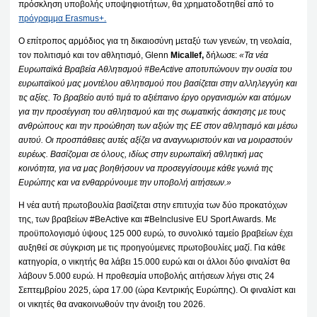
πρόσκληση υποβολής υποψηφιοτήτων, θα χρηματοδοτηθεί από το
πρόγραμμα Erasmus+.
Ο επίτροπος αρμόδιος για τη δικαιοσύνη μεταξύ των γενεών, τη νεολαία,
τον πολιτισμό και τον αθλητισμό, Glenn
Micallef,
δήλωσε:
«Τα νέα
Ευρωπαϊκά Βραβεία Αθλητισμού #BeActive αποτυπώνουν την ουσία του
ευρωπαϊκού μας μοντέλου αθλητισμού που βασίζεται στην αλληλεγγύη και
τις αξίες. Το βραβείο αυτό
τιμά το αξιέπαινο έργο οργανισμών και ατόμων
για την προσέγγιση του αθλητισμού και της σωματικής άσκησης με τους
ανθρώπους και την προώθηση των αξιών της ΕΕ στον αθλητισμό και μέσω
αυτού. Οι προσπάθειες αυτές αξίζει να αναγνωριστούν και να μοιραστούν
ευρέως. Βασίζομαι σε όλους, ιδίως στην ευρωπαϊκή αθλητική μας
κοινότητα, για να μας βοηθήσουν να προσεγγίσουμε κάθε γωνιά της
Ευρώπης και να ενθαρρύνουμε την υποβολή αιτήσεων.»
Η νέα αυτή πρωτοβουλία βασίζεται στην επιτυχία των δύο προκατόχων
της, των βραβείων #BeActive και #BeInclusive EU Sport Awards. Με
προϋπολογισμό ύψους 125 000 ευρώ, το συνολικό ταμείο βραβείων έχει
αυξηθεί σε σύγκριση με τις προηγούμενες πρωτοβουλίες μαζί. Για κάθε
κατηγορία, ο νικητής θα λάβει 15.000 ευρώ και οι άλλοι δύο φιναλίστ θα
λάβουν 5.000 ευρώ. Η προθεσμία υποβολής αιτήσεων λήγει στις 24
Σεπτεμβρίου 2025, ώρα 17.00 (ώρα Κεντρικής Ευρώπης). Οι φιναλίστ και
οι νικητές θα ανακοινωθούν την άνοιξη του 2026.