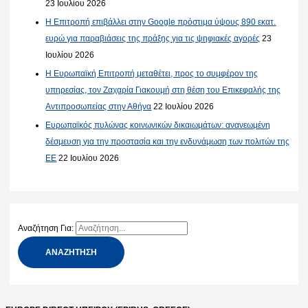
23 Ιουλίου 2026
Η Επιτροπή επιβάλλει στην Google πρόστιμα ύψους 890 εκατ.
ευρώ για παραβιάσεις της πράξης για τις ψηφιακές αγορές
23
Ιουλίου 2026
Η Ευρωπαϊκή Επιτροπή μεταθέτει, προς το συμφέρον της
υπηρεσίας, τον Ζαχαρία Γιακουμή στη θέση του Επικεφαλής της
Αντιπροσωπείας στην Αθήνα
22 Ιουλίου 2026
Ευρωπαϊκός πυλώνας κοινωνικών δικαιωμάτων: ανανεωμένη
δέσμευση για την προστασία και την ενδυνάμωση των πολιτών της
ΕΕ
22 Ιουλίου 2026
Αναζήτηση Για: