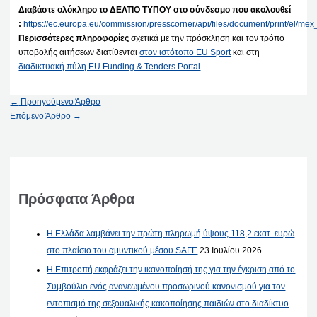
Διαβάστε ολόκληρο το ΔΕΛΤΙΟ ΤΥΠΟΥ στο σύνδεσμο που ακολουθεί
:
https://ec.europa.eu/commission/presscorner/api/files/document/print/el
Περισσότερες πληροφορίες
σχετικά με την πρόσκληση και τον τρόπο
υποβολής αιτήσεων διατίθενται
στον ιστότοπο EU Sport
και στη
διαδικτυακή πύλη EU Funding & Tenders Portal
.
←
Προηγούμενο Άρθρο
Επόμενο Άρθρο
→
Πρόσφατα Άρθρα
Η Ελλάδα λαμβάνει την πρώτη πληρωμή ύψους 118,2 εκατ. ευρώ
στο πλαίσιο του αμυντικού μέσου SAFE
23 Ιουλίου 2026
Η Επιτροπή εκφράζει την ικανοποίησή της για την έγκριση από το
Συμβούλιο ενός ανανεωμένου προσωρινού κανονισμού για τον
εντοπισμό της σεξουαλικής κακοποίησης παιδιών στο διαδίκτυο