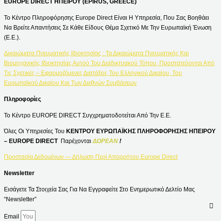
EUROPE DIRECT ΗΠΕΙΡΟΥ (EPIRUS, GREECE)
Το Κέντρο Πληροφόρησης Europe Direct Είναι Η Υπηρεσία, Που Σας Βοηθάει
Να Βρείτε Απαντήσεις Σε Κάθε Είδους Θέμα Σχετικό Με Την Ευρωπαϊκή Ένωση
(Ε.Ε.).
Δικαιώματα Πνευματικής Ιδιοκτησίας : Τα Δικαιώματα Πνευματικής Και
Βιομηχανικής Ιδιοκτησίας Αυτού Του Διαδικτυακού Τόπου, Προστατεύονται Από
Τις Σχετικές – Εφαρμοζόμενες Διατάξεις Του Ελληνικού Δικαίου, Του
Ευρωπαϊκού Δικαίου Και Των Διεθνών Συμβάσεων
Πληροφορίες
Το Κέντρο EUROPE DIRECT Συγχρηματοδοτείται Από Την Ε.Ε.
Όλες Οι Υπηρεσίες Του
ΚΕΝΤΡΟΥ ΕΥΡΩΠΑΪΚΗΣ ΠΛΗΡΟΦΟΡΗΣΗΣ ΗΠΕΙΡΟΥ
– EUROPE DIRECT
Παρέχονται
ΔΩΡΕΑΝ
!
Προστασία Δεδομένων — Δήλωση Περί Απορρήτου Europe Direct
Newsletter
Εισάγετε Τα Στοιχεία Σας Για Να Εγγραφείτε Στο Ενημερωτικό Δελτίο Μας
“Newsletter”
Email