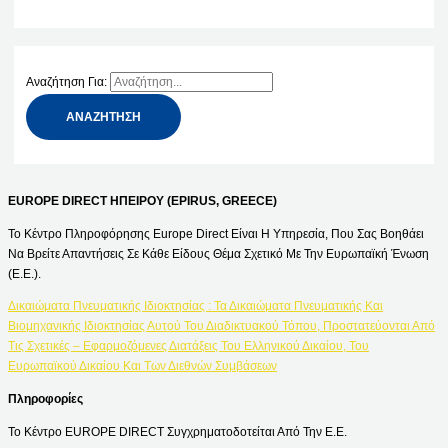
Αναζήτηση Για:
EUROPE DIRECT ΗΠΕΙΡΟΥ (EPIRUS, GREECE)
Το Κέντρο Πληροφόρησης Europe Direct Είναι Η Υπηρεσία, Που Σας Βοηθάει
Να Βρείτε Απαντήσεις Σε Κάθε Είδους Θέμα Σχετικό Με Την Ευρωπαϊκή Ένωση
(Ε.Ε.).
Δικαιώματα Πνευματικής Ιδιοκτησίας : Τα Δικαιώματα Πνευματικής Και
Βιομηχανικής Ιδιοκτησίας Αυτού Του Διαδικτυακού Τόπου, Προστατεύονται Από
Τις Σχετικές – Εφαρμοζόμενες Διατάξεις Του Ελληνικού Δικαίου, Του
Ευρωπαϊκού Δικαίου Και Των Διεθνών Συμβάσεων
Πληροφορίες
Το Κέντρο EUROPE DIRECT Συγχρηματοδοτείται Από Την Ε.Ε.