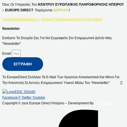
Όλες Οι Υπηρεσίες Του
ΚΕΝΤΡΟΥ ΕΥΡΩΠΑΪΚΗΣ ΠΛΗΡΟΦΟΡΗΣΗΣ ΗΠΕΙΡΟΥ
– EUROPE DIRECT
Παρέχονται
ΔΩΡΕΑΝ
!
Προστασία Δεδομένων — Δήλωση Περί Απορρήτου Europe Direct
Newsletter
Εισάγετε Τα Στοιχεία Σας Για Να Εγγραφείτε Στο Ενημερωτικό Δελτίο Μας
“Newsletter”
Email
ΕΓΓΡΑΦΉ
Το EuropeDirect Συλλέγει Τα E-Mail Των Χρηστών Αποκλειστικά Και Μόνο Για
Την Αποστολή Σε Αυτούς Ενημερωτικού Υλικού Μέσω Του “Newsletter”.
Facebook-F
Twitter
Youtube
Copyright ©
Europe Direct Ηπείρου – Development By
ACID Design
2026