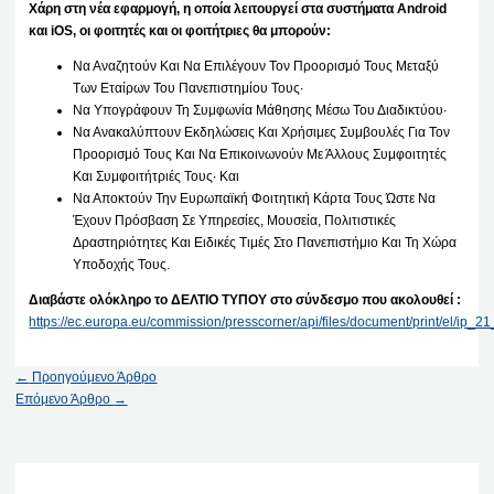
Χάρη στη νέα εφαρμογή, η οποία λειτουργεί στα συστήματα Android
και iOS, οι φοιτητές και οι φοιτήτριες θα μπορούν:
Να Αναζητούν Και Να Επιλέγουν Τον Προορισμό Τους Μεταξύ
Των Εταίρων Του Πανεπιστημίου Τους·
Να Υπογράφουν Τη Συμφωνία Μάθησης Μέσω Του Διαδικτύου·
Να Ανακαλύπτουν Εκδηλώσεις Και Χρήσιμες Συμβουλές Για Τον
Προορισμό Τους Και Να Επικοινωνούν Με Άλλους Συμφοιτητές
Και Συμφοιτήτριές Τους· Και
Να Αποκτούν Την Ευρωπαϊκή Φοιτητική Κάρτα Τους Ώστε Να
Έχουν Πρόσβαση Σε Υπηρεσίες, Μουσεία, Πολιτιστικές
Δραστηριότητες Και Ειδικές Τιμές Στο Πανεπιστήμιο Και Τη Χώρα
Υποδοχής Τους.
Διαβάστε ολόκληρο το ΔΕΛΤΙΟ ΤΥΠΟΥ στο σύνδεσμο που ακολουθεί :
https://ec.europa.eu/commission/presscorner/api/files/document/print/el/ip
←
Προηγούμενο Άρθρο
Επόμενο Άρθρο
→