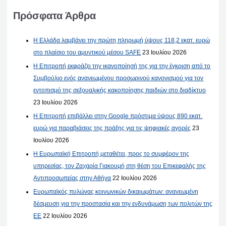
Πρόσφατα Άρθρα
Η Ελλάδα λαμβάνει την πρώτη πληρωμή ύψους 118,2 εκατ. ευρώ
στο πλαίσιο του αμυντικού μέσου SAFE
23 Ιουλίου 2026
Η Επιτροπή εκφράζει την ικανοποίησή της για την έγκριση από το
Συμβούλιο ενός ανανεωμένου προσωρινού κανονισμού για τον
εντοπισμό της σεξουαλικής κακοποίησης παιδιών στο διαδίκτυο
23 Ιουλίου 2026
Η Επιτροπή επιβάλλει στην Google πρόστιμα ύψους 890 εκατ.
ευρώ για παραβιάσεις της πράξης για τις ψηφιακές αγορές
23
Ιουλίου 2026
Η Ευρωπαϊκή Επιτροπή μεταθέτει, προς το συμφέρον της
υπηρεσίας, τον Ζαχαρία Γιακουμή στη θέση του Επικεφαλής της
Αντιπροσωπείας στην Αθήνα
22 Ιουλίου 2026
Ευρωπαϊκός πυλώνας κοινωνικών δικαιωμάτων: ανανεωμένη
δέσμευση για την προστασία και την ενδυνάμωση των πολιτών της
ΕΕ
22 Ιουλίου 2026