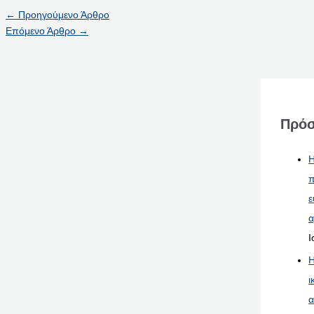
←
Προηγούμενο Άρθρο
Επόμενο Άρθρο
→
Πρόσ
Η
π
ε
α
Ι
Η
ι
α