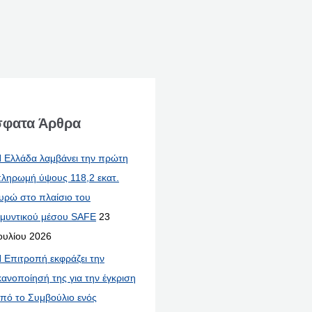
φατα Άρθρα
 Ελλάδα λαμβάνει την πρώτη
ληρωμή ύψους 118,2 εκατ.
υρώ στο πλαίσιο του
μυντικού μέσου SAFE
23
ουλίου 2026
 Επιτροπή εκφράζει την
κανοποίησή της για την έγκριση
πό το Συμβούλιο ενός