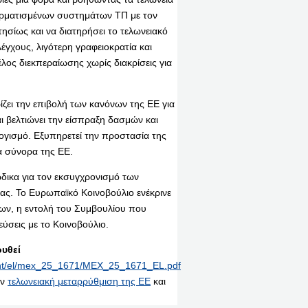
κερματισμένων συστημάτων ΤΠ με τον
ησίως και να διατηρήσει το τελωνειακό
έγχους, λιγότερη γραφειοκρατία και
λος διεκπεραίωσης χωρίς διακρίσεις για
ρίζει την επιβολή των κανόνων της ΕΕ για
αι βελτιώνει την είσπραξη δασμών και
γισμό. Εξυπηρετεί την προστασία της
α σύνορα της ΕΕ.
δικα για τον εκσυγχρονισμό των
ίας. Το Ευρωπαϊκό Κοινοβούλιο ενέκρινε
ων, η εντολή του Συμβουλίου που
εύσεις με το Κοινοβούλιο.
υθεί
print/el/mex_25_1671/MEX_25_1671_EL.pdf
ην
τελωνειακή μεταρρύθμιση της ΕΕ
και