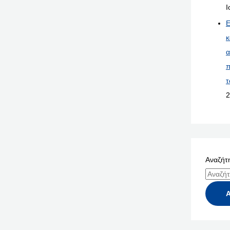
Ι
Ε
κ
α
π
τ
2
Αναζήτη