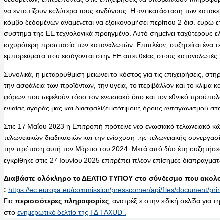
να εντοπίζουν καλύτερα τους κινδύνους. Η αντικατάσταση των κατα
κόμβο δεδομένων αναμένεται να εξοικονομήσει περίπου 2 δισ. ευρώ ετ
σύστημα της ΕΕ τεχνολογικά προηγμένο. Αυτό σημαίνει ταχύτερους ελ
ισχυρότερη προστασία των καταναλωτών. Επιπλέον, συζητείται ένα τέ
εμπορεύματα που εισάγονται στην ΕΕ απευθείας στους καταναλωτές.
Συνολικά, η μεταρρύθμιση μειώνει το κόστος για τις επιχειρήσεις, στη
την ασφάλεια των προϊόντων, την υγεία, το περιβάλλον και το κλίμα κ
φόρων που ωφελούν τόσο τον ενωσιακό όσο και τον εθνικό προϋπολο
ενιαίας αγοράς μας και διασφαλίζει ισότιμους όρους ανταγωνισμού στ
Στις 17 Μαΐου 2023 η Επιτροπή πρότεινε νέο ενωσιακό τελωνειακό κώ
τελωνειακών διαδικασιών και την ενίσχυση της τελωνειακής συνεργασ
την πρόταση αυτή τον Μάρτιο του 2024. Μετά από δύο έτη συζητήσε
εγκρίθηκε στις 27 Ιουνίου 2025 επιτρέπει πλέον επίσημες διαπραγματ
Διαβάστε ολόκληρο το ΔΕΛΤΙΟ ΤΥΠΟΥ στο σύνδεσμο που ακολο
:
https://ec.europa.eu/commission/presscorner/api/files/document/
Για
περισσότερες πληροφορίες
, ανατρέξτε στην ειδική σελίδα για τ
στο
ενημερωτικό δελτίο της ΓΔ TAXUD .