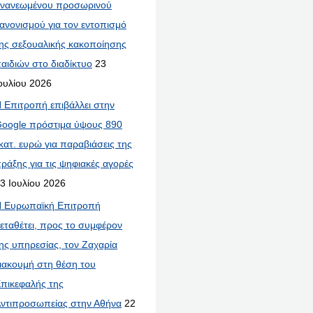
νανεωμένου προσωρινού
ανονισμού για τον εντοπισμό
ης σεξουαλικής κακοποίησης
αιδιών στο διαδίκτυο
23
ουλίου 2026
 Επιτροπή επιβάλλει στην
oogle πρόστιμα ύψους 890
κατ. ευρώ για παραβιάσεις της
ράξης για τις ψηφιακές αγορές
3 Ιουλίου 2026
 Ευρωπαϊκή Επιτροπή
εταθέτει, προς το συμφέρον
ης υπηρεσίας, τον Ζαχαρία
ιακουμή στη θέση του
πικεφαλής της
ντιπροσωπείας στην Αθήνα
22