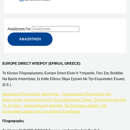
Αναζήτηση Για:
EUROPE DIRECT ΗΠΕΙΡΟΥ (EPIRUS, GREECE)
Το Κέντρο Πληροφόρησης Europe Direct Είναι Η Υπηρεσία, Που Σας Βοηθάει
Να Βρείτε Απαντήσεις Σε Κάθε Είδους Θέμα Σχετικό Με Την Ευρωπαϊκή Ένωση
(Ε.Ε.).
Δικαιώματα Πνευματικής Ιδιοκτησίας : Τα Δικαιώματα Πνευματικής Και
Βιομηχανικής Ιδιοκτησίας Αυτού Του Διαδικτυακού Τόπου, Προστατεύονται Από
Τις Σχετικές – Εφαρμοζόμενες Διατάξεις Του Ελληνικού Δικαίου, Του
Ευρωπαϊκού Δικαίου Και Των Διεθνών Συμβάσεων
Πληροφορίες