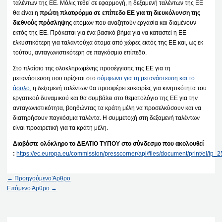
ταλέντων της ΕΕ. Μόλις τεθεί σε εφαρμογή, η δεξαμενή ταλέντων της ΕΕ
θα είναι η
πρώτη πλατφόρμα σε επίπεδο ΕΕ για τη διευκόλυνση της
διεθνούς πρόσληψης
ατόμων που αναζητούν εργασία και διαμένουν
εκτός της ΕΕ. Πρόκειται για ένα βασικό βήμα για να καταστεί η ΕΕ
ελκυστικότερη για ταλαντούχα άτομα από χώρες εκτός της ΕΕ και, ως εκ
τούτου, ανταγωνιστικότερη σε παγκόσμιο επίπεδο.
Στο πλαίσιο της ολοκληρωμένης προσέγγισης της ΕΕ για τη
μετανάστευση που ορίζεται στο
σύμφωνο για τη μετανάστευση και το
άσυλο,
η δεξαμενή ταλέντων θα προσφέρει ευκαιρίες για κινητικότητα του
εργατικού δυναμικού και θα συμβάλει στο θεματολόγιο της ΕΕ για την
ανταγωνιστικότητα, βοηθώντας τα κράτη μέλη να προσελκύσουν και να
διατηρήσουν παγκόσμια ταλέντα. Η συμμετοχή στη δεξαμενή ταλέντων
είναι προαιρετική για τα κράτη μέλη.
Διαβάστε ολόκληρο το ΔΕΛΤΙΟ ΤΥΠΟΥ στο σύνδεσμο που ακολουθεί
:
https://ec.europa.eu/commission/presscorner/api/files/document/print/el/i
←
Προηγούμενο Άρθρο
Επόμενο Άρθρο
→