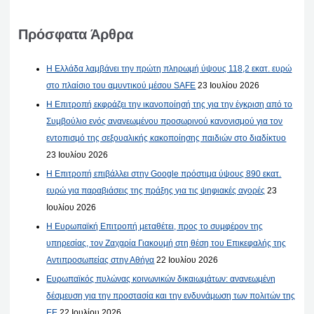
Πρόσφατα Άρθρα
Η Ελλάδα λαμβάνει την πρώτη πληρωμή ύψους 118,2 εκατ. ευρώ
στο πλαίσιο του αμυντικού μέσου SAFE
23 Ιουλίου 2026
Η Επιτροπή εκφράζει την ικανοποίησή της για την έγκριση από το
Συμβούλιο ενός ανανεωμένου προσωρινού κανονισμού για τον
εντοπισμό της σεξουαλικής κακοποίησης παιδιών στο διαδίκτυο
23 Ιουλίου 2026
Η Επιτροπή επιβάλλει στην Google πρόστιμα ύψους 890 εκατ.
ευρώ για παραβιάσεις της πράξης για τις ψηφιακές αγορές
23
Ιουλίου 2026
Η Ευρωπαϊκή Επιτροπή μεταθέτει, προς το συμφέρον της
υπηρεσίας, τον Ζαχαρία Γιακουμή στη θέση του Επικεφαλής της
Αντιπροσωπείας στην Αθήνα
22 Ιουλίου 2026
Ευρωπαϊκός πυλώνας κοινωνικών δικαιωμάτων: ανανεωμένη
δέσμευση για την προστασία και την ενδυνάμωση των πολιτών της
ΕΕ
22 Ιουλίου 2026