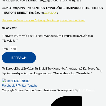
Το Κέντρο EUROPE DIRECT Συγχρηματοδοτείται Από Την Ε.Ε.
Όλες Οι Υπηρεσίες Του
ΚΕΝΤΡΟΥ ΕΥΡΩΠΑΪΚΗΣ ΠΛΗΡΟΦΟΡΗΣΗΣ ΗΠΕΙΡΟΥ
– EUROPE DIRECT
Παρέχονται
ΔΩΡΕΑΝ
!
Προστασία Δεδομένων — Δήλωση Περί Απορρήτου Europe Direct
Newsletter
Εισάγετε Τα Στοιχεία Σας Για Να Εγγραφείτε Στο Ενημερωτικό Δελτίο Μας
“Newsletter”
Email
ΕΓΓΡΑΦΉ
Το EuropeDirect Συλλέγει Τα E-Mail Των Χρηστών Αποκλειστικά Και Μόνο Για
Την Αποστολή Σε Αυτούς Ενημερωτικού Υλικού Μέσω Του “Newsletter”.
Facebook-F
Twitter
Youtube
Copyright ©
Europe Direct Ηπείρου – Development By
ACID Design
2026