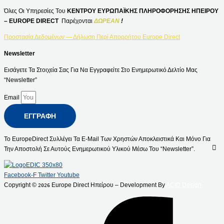
Όλες Οι Υπηρεσίες Του
ΚΕΝΤΡΟΥ ΕΥΡΩΠΑΪΚΗΣ ΠΛΗΡΟΦΟΡΗΣΗΣ ΗΠΕΙΡΟΥ
– EUROPE DIRECT
Παρέχονται
ΔΩΡΕΑΝ
!
Προστασία Δεδομένων — Δήλωση Περί Απορρήτου Europe Direct
Newsletter
Εισάγετε Τα Στοιχεία Σας Για Να Εγγραφείτε Στο Ενημερωτικό Δελτίο Μας
“Newsletter”
Email
ΕΓΓΡΑΦΉ
Το EuropeDirect Συλλέγει Τα E-Mail Των Χρηστών Αποκλειστικά Και Μόνο Για
Την Αποστολή Σε Αυτούς Ενημερωτικού Υλικού Μέσω Του “Newsletter”.
Facebook-F
Twitter
Youtube
Copyright ©
Europe Direct Ηπείρου – Development By
ACID Design
2026