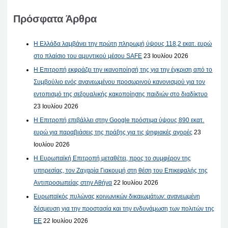
Πρόσφατα Άρθρα
Η Ελλάδα λαμβάνει την πρώτη πληρωμή ύψους 118,2 εκατ. ευρώ
στο πλαίσιο του αμυντικού μέσου SAFE
23 Ιουλίου 2026
Η Επιτροπή εκφράζει την ικανοποίησή της για την έγκριση από το
Συμβούλιο ενός ανανεωμένου προσωρινού κανονισμού για τον
εντοπισμό της σεξουαλικής κακοποίησης παιδιών στο διαδίκτυο
23 Ιουλίου 2026
Η Επιτροπή επιβάλλει στην Google πρόστιμα ύψους 890 εκατ.
ευρώ για παραβιάσεις της πράξης για τις ψηφιακές αγορές
23
Ιουλίου 2026
Η Ευρωπαϊκή Επιτροπή μεταθέτει, προς το συμφέρον της
υπηρεσίας, τον Ζαχαρία Γιακουμή στη θέση του Επικεφαλής της
Αντιπροσωπείας στην Αθήνα
22 Ιουλίου 2026
Ευρωπαϊκός πυλώνας κοινωνικών δικαιωμάτων: ανανεωμένη
δέσμευση για την προστασία και την ενδυνάμωση των πολιτών της
ΕΕ
22 Ιουλίου 2026