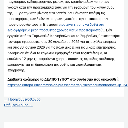
παγκόσμιων ενδιαφερόμενων μερών, των κρατών μελών και τρίτων
χωρών κατά την προετοιμασία τους για την εφαρμογή του κανονισμού
της ΕΕ για την αποψίλωση των δασών. Λαμβάνοντας υπόψη τις
παρατηρήσεις των διεθνών εταίρων σχετικά με την κατάσταση των
προετοιμασιών τους, η Επιτροπή
προτείνει επίσης να δοθεί στα
ενδιαφερόμενα μέρη πρόσθετος χρόνος για να προετοιμαστούν
. Εάν
εγκριθεί από το Ευρωπαϊκό Κοινοβούλιο και το Συμβούλιο, θα καταστήσει
τον νόμο εφαρμοστέο στις 30 Δεκεμβρίου 2025 για τις μεγάλες εταιρείες
και στις 30 Ιουνίου 2026 για τις πολύ μικρές και τις μικρές επιχειρήσεις.
Δεδομένου ότι όλα τα εργαλεία εφαρμογής είναι τεχνικά έτοιμα, οι
επιπλέον 12 μήνες μπορούν να χρησιμεύσουν ως περίοδος σταδιακής
εφαρμογής για τη διασφάλιση της ορθής και αποτελεσματικής
εφαρμογής.
Διαβάστε ολόκληρο το ΔΕΛΤΙΟ ΤΥΠΟΥ στο σύνδεσμο που ακολουθεί :
https://ec.europa.eu/commission/presscorner/api/files/document/print/el/ip
←
Προηγούμενο Άρθρο
Επόμενο Άρθρο
→