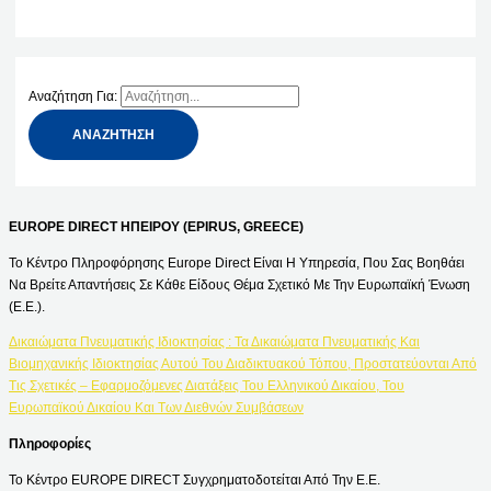
Αναζήτηση Για:
EUROPE DIRECT ΗΠΕΙΡΟΥ (EPIRUS, GREECE)
Το Κέντρο Πληροφόρησης Europe Direct Είναι Η Υπηρεσία, Που Σας Βοηθάει
Να Βρείτε Απαντήσεις Σε Κάθε Είδους Θέμα Σχετικό Με Την Ευρωπαϊκή Ένωση
(Ε.Ε.).
Δικαιώματα Πνευματικής Ιδιοκτησίας : Τα Δικαιώματα Πνευματικής Και
Βιομηχανικής Ιδιοκτησίας Αυτού Του Διαδικτυακού Τόπου, Προστατεύονται Από
Τις Σχετικές – Εφαρμοζόμενες Διατάξεις Του Ελληνικού Δικαίου, Του
Ευρωπαϊκού Δικαίου Και Των Διεθνών Συμβάσεων
Πληροφορίες
Το Κέντρο EUROPE DIRECT Συγχρηματοδοτείται Από Την Ε.Ε.