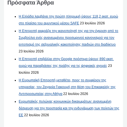
Πρόσφατα Άρθρα
Η Ελλάδα λαμβάνει την πρώτη πληρωμή ύψους 118,2 εκατ. ευρώ
στο πλαίσιο του αμυντικού μέσου SAFE
23 Ιουλίου 2026
Η Επιτροπή εκφράζει την ικανοποίησή της για την έγκριση από το
Συμβούλιο ενός ανανεωμένου προσωρινού κανονισμού για τον
εντοπισμό της σεξουαλικής κακοποίησης παιδιών στο διαδίκτυο
23 Ιουλίου 2026
Η Επιτροπή επιβάλλει στην Google πρόστιμα ύψους 890 εκατ.
ευρώ για παραβιάσεις της πράξης για τις ψηφιακές αγορές
23
Ιουλίου 2026
Η Ευρωπαϊκή Επιτροπή μεταθέτει, προς το συμφέρον της
υπηρεσίας, τον Ζαχαρία Γιακουμή στη θέση του Επικεφαλής της
Αντιπροσωπείας στην Αθήνα
22 Ιουλίου 2026
Ευρωπαϊκός πυλώνας κοινωνικών δικαιωμάτων: ανανεωμένη
δέσμευση για την προστασία και την ενδυνάμωση των πολιτών της
ΕΕ
22 Ιουλίου 2026