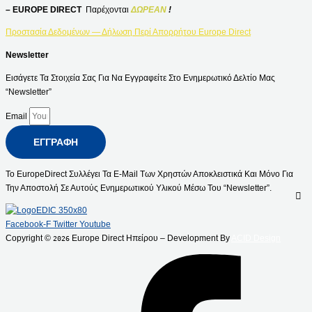
– EUROPE DIRECT
Παρέχονται
ΔΩΡΕΑΝ
!
Προστασία Δεδομένων — Δήλωση Περί Απορρήτου Europe Direct
Newsletter
Εισάγετε Τα Στοιχεία Σας Για Να Εγγραφείτε Στο Ενημερωτικό Δελτίο Μας
“Newsletter”
Email
ΕΓΓΡΑΦΉ
Το EuropeDirect Συλλέγει Τα E-Mail Των Χρηστών Αποκλειστικά Και Μόνο Για
Την Αποστολή Σε Αυτούς Ενημερωτικού Υλικού Μέσω Του “Newsletter”.
Facebook-F
Twitter
Youtube
Copyright ©
Europe Direct Ηπείρου – Development By
ACID Design
2026