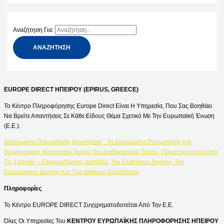
Αναζήτηση Για:
EUROPE DIRECT ΗΠΕΙΡΟΥ (EPIRUS, GREECE)
Το Κέντρο Πληροφόρησης Europe Direct Είναι Η Υπηρεσία, Που Σας Βοηθάει
Να Βρείτε Απαντήσεις Σε Κάθε Είδους Θέμα Σχετικό Με Την Ευρωπαϊκή Ένωση
(Ε.Ε.).
Δικαιώματα Πνευματικής Ιδιοκτησίας : Τα Δικαιώματα Πνευματικής Και
Βιομηχανικής Ιδιοκτησίας Αυτού Του Διαδικτυακού Τόπου, Προστατεύονται Από
Τις Σχετικές – Εφαρμοζόμενες Διατάξεις Του Ελληνικού Δικαίου, Του
Ευρωπαϊκού Δικαίου Και Των Διεθνών Συμβάσεων
Πληροφορίες
Το Κέντρο EUROPE DIRECT Συγχρηματοδοτείται Από Την Ε.Ε.
Όλες Οι Υπηρεσίες Του
ΚΕΝΤΡΟΥ ΕΥΡΩΠΑΪΚΗΣ ΠΛΗΡΟΦΟΡΗΣΗΣ ΗΠΕΙΡΟΥ