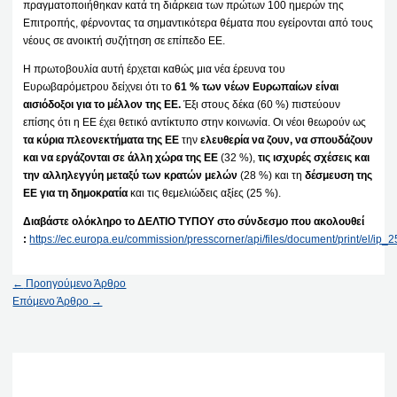
πραγματοποιήθηκαν κατά τη διάρκεια των πρώτων 100 ημερών της
Επιτροπής, φέρνοντας τα σημαντικότερα θέματα που εγείρονται από τους
νέους σε ανοικτή συζήτηση σε επίπεδο ΕΕ.
Η πρωτοβουλία αυτή έρχεται καθώς μια νέα έρευνα του
Ευρωβαρόμετρου δείχνει ότι το
61 % των νέων Ευρωπαίων είναι
αισιόδοξοι για το μέλλον της ΕΕ.
Έξι στους δέκα (60 %) πιστεύουν
επίσης ότι η ΕΕ έχει θετικό αντίκτυπο στην κοινωνία. Οι νέοι θεωρούν ως
τα κύρια πλεονεκτήματα της ΕΕ
την
ελευθερία να ζουν, να σπουδάζουν
και να εργάζονται σε άλλη χώρα της ΕΕ
(32 %),
τις ισχυρές σχέσεις και
την αλληλεγγύη μεταξύ των κρατών μελών
(28 %) και τη
δέσμευση της
ΕΕ για τη δημοκρατία
και τις θεμελιώδεις αξίες (25 %).
Διαβάστε ολόκληρο το ΔΕΛΤΙΟ ΤΥΠΟΥ στο σύνδεσμο που ακολουθεί
:
https://ec.europa.eu/commission/presscorner/api/files/document/print/el/i
←
Προηγούμενο Άρθρο
Επόμενο Άρθρο
→