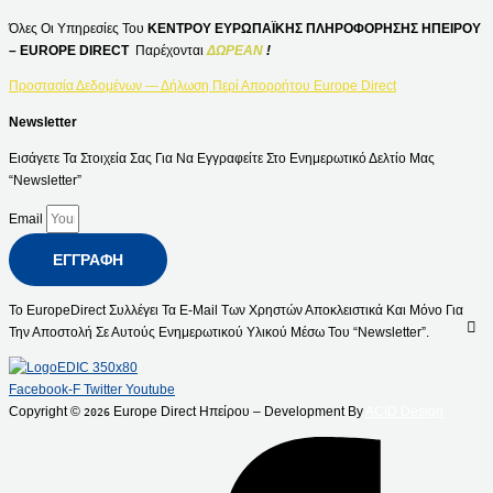
Όλες Οι Υπηρεσίες Του
ΚΕΝΤΡΟΥ ΕΥΡΩΠΑΪΚΗΣ ΠΛΗΡΟΦΟΡΗΣΗΣ ΗΠΕΙΡΟΥ
– EUROPE DIRECT
Παρέχονται
ΔΩΡΕΑΝ
!
Προστασία Δεδομένων — Δήλωση Περί Απορρήτου Europe Direct
Newsletter
Εισάγετε Τα Στοιχεία Σας Για Να Εγγραφείτε Στο Ενημερωτικό Δελτίο Μας
“Newsletter”
Email
ΕΓΓΡΑΦΉ
Το EuropeDirect Συλλέγει Τα E-Mail Των Χρηστών Αποκλειστικά Και Μόνο Για
Την Αποστολή Σε Αυτούς Ενημερωτικού Υλικού Μέσω Του “Newsletter”.
Facebook-F
Twitter
Youtube
Copyright ©
Europe Direct Ηπείρου – Development By
ACID Design
2026