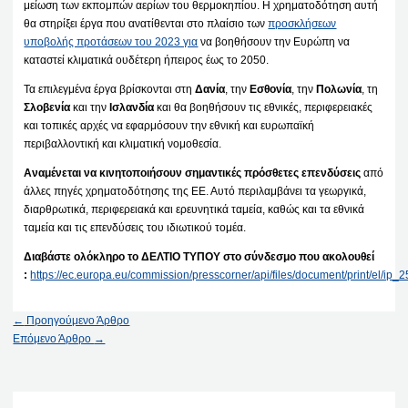
μείωση των εκπομπών αερίων του θερμοκηπίου. Η χρηματοδότηση αυτή
θα στηρίξει έργα που ανατίθενται στο πλαίσιο των
προσκλήσεων
υποβολής προτάσεων του 2023 για
να βοηθήσουν την Ευρώπη να
καταστεί κλιματικά ουδέτερη ήπειρος έως το 2050.
Τα επιλεγμένα έργα βρίσκονται στη
Δανία
, την
Εσθονία
, την
Πολωνία
, τη
Σλοβενία
και την
Ισλανδία
και θα βοηθήσουν τις εθνικές, περιφερειακές
και τοπικές αρχές να εφαρμόσουν την εθνική και ευρωπαϊκή
περιβαλλοντική και κλιματική νομοθεσία.
Αναμένεται να κινητοποιήσουν σημαντικές πρόσθετες επενδύσεις
από
άλλες πηγές χρηματοδότησης της ΕΕ. Αυτό περιλαμβάνει τα γεωργικά,
διαρθρωτικά, περιφερειακά και ερευνητικά ταμεία, καθώς και τα εθνικά
ταμεία και τις επενδύσεις του ιδιωτικού τομέα.
Διαβάστε ολόκληρο το ΔΕΛΤΙΟ ΤΥΠΟΥ στο σύνδεσμο που ακολουθεί
:
https://ec.europa.eu/commission/presscorner/api/files/document/print/el/i
←
Προηγούμενο Άρθρο
Επόμενο Άρθρο
→