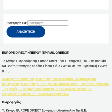
Αναζήτηση Για:
EUROPE DIRECT ΗΠΕΙΡΟΥ (EPIRUS, GREECE)
Το Κέντρο Πληροφόρησης Europe Direct Είναι Η Υπηρεσία, Που Σας Βοηθάει
Να Βρείτε Απαντήσεις Σε Κάθε Είδους Θέμα Σχετικό Με Την Ευρωπαϊκή Ένωση
(Ε.Ε.).
Δικαιώματα Πνευματικής Ιδιοκτησίας : Τα Δικαιώματα Πνευματικής Και
Βιομηχανικής Ιδιοκτησίας Αυτού Του Διαδικτυακού Τόπου, Προστατεύονται Από
Τις Σχετικές – Εφαρμοζόμενες Διατάξεις Του Ελληνικού Δικαίου, Του
Ευρωπαϊκού Δικαίου Και Των Διεθνών Συμβάσεων
Πληροφορίες
Το Κέντρο EUROPE DIRECT Συγχρηματοδοτείται Από Την Ε.Ε.