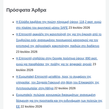
Πρόσφατα Άρθρα
Η Ελλάδα λαμβάνει την πρώτη πληρωμή ύψους 118,2 εκατ. ευρώ
στο πλαίσιο του αμυντικού μέσου SAFE
23 Ιουλίου 2026
Η Επιτροπή εκφράζει την ικανοποίησή της για την έγκριση από το
Συμβούλιο ενός ανανεωμένου προσωρινού κανονισμού για τον
εντοπισμό της σεξουαλικής κακοποίησης παιδιών στο διαδίκτυο
23 Ιουλίου 2026
Η Επιτροπή επιβάλλει στην Google πρόστιμα ύψους 890 εκατ.
ευρώ για παραβιάσεις της πράξης για τις ψηφιακές αγορές
23
Ιουλίου 2026
Η Ευρωπαϊκή Επιτροπή μεταθέτει, προς το συμφέρον της
υπηρεσίας, τον Ζαχαρία Γιακουμή στη θέση του Επικεφαλής της
Αντιπροσωπείας στην Αθήνα
22 Ιουλίου 2026
Ευρωπαϊκός πυλώνας κοινωνικών δικαιωμάτων: ανανεωμένη
δέσμευση για την προστασία και την ενδυνάμωση των πολιτών της
ΕΕ
22 Ιουλίου 2026