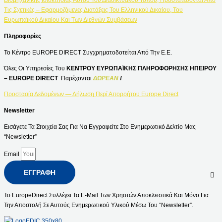
Τις Σχετικές – Εφαρμοζόμενες Διατάξεις Του Ελληνικού Δικαίου, Του
Ευρωπαϊκού Δικαίου Και Των Διεθνών Συμβάσεων
Πληροφορίες
Το Κέντρο EUROPE DIRECT Συγχρηματοδοτείται Από Την Ε.Ε.
Όλες Οι Υπηρεσίες Του
ΚΕΝΤΡΟΥ ΕΥΡΩΠΑΪΚΗΣ ΠΛΗΡΟΦΟΡΗΣΗΣ ΗΠΕΙΡΟΥ
– EUROPE DIRECT
Παρέχονται
ΔΩΡΕΑΝ
!
Προστασία Δεδομένων — Δήλωση Περί Απορρήτου Europe Direct
Newsletter
Εισάγετε Τα Στοιχεία Σας Για Να Εγγραφείτε Στο Ενημερωτικό Δελτίο Μας
“Newsletter”
Email
ΕΓΓΡΑΦΉ
Το EuropeDirect Συλλέγει Τα E-Mail Των Χρηστών Αποκλειστικά Και Μόνο Για
Την Αποστολή Σε Αυτούς Ενημερωτικού Υλικού Μέσω Του “Newsletter”.