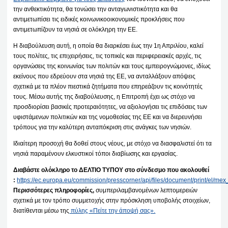
την ανθεκτικότητα, θα τονώσει την ανταγωνιστικότητα και θα
αντιμετωπίσει τις ειδικές κοινωνικοοικονομικές προκλήσεις που
αντιμετωπίζουν τα νησιά σε ολόκληρη την ΕΕ.
Η διαβούλευση αυτή, η οποία θα διαρκέσει έως την 1η Απριλίου, καλεί
τους πολίτες, τις επιχειρήσεις, τις τοπικές και περιφερειακές αρχές, τις
οργανώσεις της κοινωνίας των πολιτών και τους εμπειρογνώμονες, ιδίως
εκείνους που εδρεύουν στα νησιά της ΕΕ, να ανταλλάξουν απόψεις
σχετικά με τα πλέον πιεστικά ζητήματα που επηρεάζουν τις κοινότητές
τους. Μέσω αυτής της διαβούλευσης, η Επιτροπή έχει ως στόχο να
προσδιορίσει βασικές προτεραιότητες, να αξιολογήσει τις επιδόσεις των
υφιστάμενων πολιτικών και της νομοθεσίας της ΕΕ και να διερευνήσει
τρόπους για την καλύτερη ανταπόκριση στις ανάγκες των νησιών.
Ιδιαίτερη προσοχή θα δοθεί στους νέους, με στόχο να διασφαλιστεί ότι τα
νησιά παραμένουν ελκυστικοί τόποι διαβίωσης και εργασίας.
Διαβάστε ολόκληρο το ΔΕΛΤΙΟ ΤΥΠΟΥ στο σύνδεσμο που ακολουθεί
:
https://ec.europa.eu/commission/presscorner/api/files/document/print/el
Περισσότερες πληροφορίες,
συμπεριλαμβανομένων λεπτομερειών
σχετικά με τον τρόπο συμμετοχής στην πρόσκληση υποβολής στοιχείων,
διατίθενται μέσω της
πύλης «Πείτε την άποψή σας».