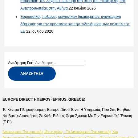
υπηρεσίας, τον Ζαχαρία Γιακουμή στη θέση του Επικεφαλής της
Αντιπροσωπείας στην Αθήνα
22 Ιουλίου 2026
Ευρωπαϊκός πυλώνας κοινωνικών δικαιωμάτων: ανανεωμένη
δέσμευση για την προστασία και την ενδυνάμωση των πολιτών της
ΕΕ
22 Ιουλίου 2026
Αναζήτηση Για:
EUROPE DIRECT ΗΠΕΙΡΟΥ (EPIRUS, GREECE)
Το Κέντρο Πληροφόρησης Europe Direct Είναι Η Υπηρεσία, Που Σας Βοηθάει
Να Βρείτε Απαντήσεις Σε Κάθε Είδους Θέμα Σχετικό Με Την Ευρωπαϊκή Ένωση
(Ε.Ε.).
Δικαιώματα Πνευματικής Ιδιοκτησίας : Τα Δικαιώματα Πνευματικής Και
Βιομηχανικής Ιδιοκτησίας Αυτού Του Διαδικτυακού Τόπου, Προστατεύονται Από