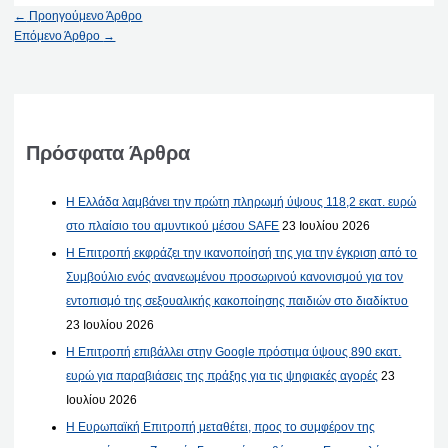
←
Προηγούμενο Άρθρο
Επόμενο Άρθρο
→
Πρόσφατα Άρθρα
Η Ελλάδα λαμβάνει την πρώτη πληρωμή ύψους 118,2 εκατ. ευρώ
στο πλαίσιο του αμυντικού μέσου SAFE
23 Ιουλίου 2026
Η Επιτροπή εκφράζει την ικανοποίησή της για την έγκριση από το
Συμβούλιο ενός ανανεωμένου προσωρινού κανονισμού για τον
εντοπισμό της σεξουαλικής κακοποίησης παιδιών στο διαδίκτυο
23 Ιουλίου 2026
Η Επιτροπή επιβάλλει στην Google πρόστιμα ύψους 890 εκατ.
ευρώ για παραβιάσεις της πράξης για τις ψηφιακές αγορές
23
Ιουλίου 2026
Η Ευρωπαϊκή Επιτροπή μεταθέτει, προς το συμφέρον της