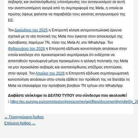
σοβαρής και ανεπανόρθωτης υπονόμευσης του ανταγωνισμού σε αυτή
την αναπτυσσόμενη αγορά από τη συμπεριφορά της Meta, η οποία εκ
πρώτης όψεως φαίνεται να παραβιάζει τους κανόνες ανταγωνισμού της
ΕΕ.
Τον
Δεκέμβριο του 2025
η Επιτροπή κίνησε αντιμονοπωλιακή έρευνα
σχετικά με τη νέα πολιτική της Meta που έγκειται στον αποκλεισμό της
πρόσβασης παρόχων ΤΝ, πλην της Meta AI, στο WhatsApp. Τον
Φεβρουάριο του 2026
η Επιτροπή εξέδωσε κοινοποίηση αιτιάσεων στην
οποία κατέληγε στο προκαταρκτικό συμπέρασμα ότι ενδέχεται να
απαιτηθούν προσωρινά μέτρα προκειμένου η αλλαγή πολιτικής της Meta
να μην προκαλέσει σοβαρές και ανεπανόρθωτες επιζήμιες επιπτώσεις
στην αγορά. Τον
Απρίλιο του 2026
η Επιτροπή εξέδωσε συμπληρωματική
κοινοποίηση αιτιάσεων στην οποία εξέθετε την πρόθεσή της να διατάξει τη
Meta να επαναφέρει την πρόσβαση βοηθών ΤΝ τρίτων στο WhatsApp.
Διαβάστε ολόκληρο το ΔΕΛΤΙΟ ΤΥΠΟΥ στο σύνδεσμο που ακολουθεί
:
https://ec.europa.eu/commission/presscorner/api/files/document/print/el/i
←
Προηγούμενο Άρθρο
Επόμενο Άρθρο
→