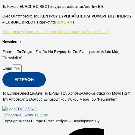
Το Κέντρο EUROPE DIRECT Συγχρηματοδοτείται Από Την Ε.Ε.
Όλες Οι Υπηρεσίες Του
ΚΕΝΤΡΟΥ ΕΥΡΩΠΑΪΚΗΣ ΠΛΗΡΟΦΟΡΗΣΗΣ ΗΠΕΙΡΟΥ
– EUROPE DIRECT
Παρέχονται
ΔΩΡΕΑΝ
!
Προστασία Δεδομένων — Δήλωση Περί Απορρήτου Europe Direct
Newsletter
Εισάγετε Τα Στοιχεία Σας Για Να Εγγραφείτε Στο Ενημερωτικό Δελτίο Μας
“Newsletter”
Email
ΕΓΓΡΑΦΉ
Το EuropeDirect Συλλέγει Τα E-Mail Των Χρηστών Αποκλειστικά Και Μόνο Για
Την Αποστολή Σε Αυτούς Ενημερωτικού Υλικού Μέσω Του “Newsletter”.
Facebook-F
Twitter
Youtube
Copyright ©
Europe Direct Ηπείρου – Development By
ACID Design
2026