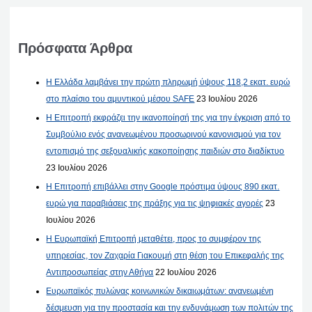
Πρόσφατα Άρθρα
Η Ελλάδα λαμβάνει την πρώτη πληρωμή ύψους 118,2 εκατ. ευρώ
στο πλαίσιο του αμυντικού μέσου SAFE
23 Ιουλίου 2026
Η Επιτροπή εκφράζει την ικανοποίησή της για την έγκριση από το
Συμβούλιο ενός ανανεωμένου προσωρινού κανονισμού για τον
εντοπισμό της σεξουαλικής κακοποίησης παιδιών στο διαδίκτυο
23 Ιουλίου 2026
Η Επιτροπή επιβάλλει στην Google πρόστιμα ύψους 890 εκατ.
ευρώ για παραβιάσεις της πράξης για τις ψηφιακές αγορές
23
Ιουλίου 2026
Η Ευρωπαϊκή Επιτροπή μεταθέτει, προς το συμφέρον της
υπηρεσίας, τον Ζαχαρία Γιακουμή στη θέση του Επικεφαλής της
Αντιπροσωπείας στην Αθήνα
22 Ιουλίου 2026
Ευρωπαϊκός πυλώνας κοινωνικών δικαιωμάτων: ανανεωμένη
δέσμευση για την προστασία και την ενδυνάμωση των πολιτών της