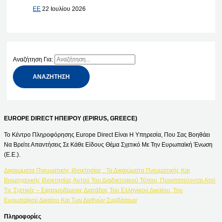
ΕΕ
22 Ιουλίου 2026
Αναζήτηση Για:
EUROPE DIRECT ΗΠΕΙΡΟΥ (EPIRUS, GREECE)
Το Κέντρο Πληροφόρησης Europe Direct Είναι Η Υπηρεσία, Που Σας Βοηθάει
Να Βρείτε Απαντήσεις Σε Κάθε Είδους Θέμα Σχετικό Με Την Ευρωπαϊκή Ένωση
(Ε.Ε.).
Δικαιώματα Πνευματικής Ιδιοκτησίας : Τα Δικαιώματα Πνευματικής Και
Βιομηχανικής Ιδιοκτησίας Αυτού Του Διαδικτυακού Τόπου, Προστατεύονται Από
Τις Σχετικές – Εφαρμοζόμενες Διατάξεις Του Ελληνικού Δικαίου, Του
Ευρωπαϊκού Δικαίου Και Των Διεθνών Συμβάσεων
Πληροφορίες