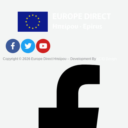
F
T
Y
A
W
O
C
I
U
Copyright ©
2026
Europe Direct Ηπείρου – Development By
ACID Design
E
T
T
B
T
U
O
E
B
O
R
E
K
-
F