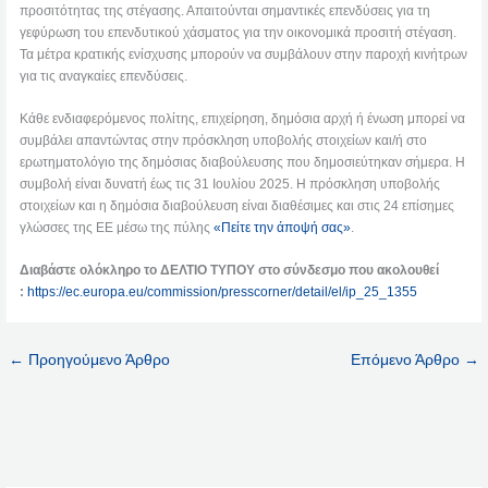
προσιτότητας της στέγασης. Απαιτούνται σημαντικές επενδύσεις για τη
γεφύρωση του επενδυτικού χάσματος για την οικονομικά προσιτή στέγαση.
Τα μέτρα κρατικής ενίσχυσης μπορούν να συμβάλουν στην παροχή κινήτρων
για τις αναγκαίες επενδύσεις.
Κάθε ενδιαφερόμενος πολίτης, επιχείρηση, δημόσια αρχή ή ένωση μπορεί να
συμβάλει απαντώντας στην πρόσκληση υποβολής στοιχείων και/ή στο
ερωτηματολόγιο της δημόσιας διαβούλευσης που δημοσιεύτηκαν σήμερα. Η
συμβολή είναι δυνατή έως τις 31 Ιουλίου 2025. Η πρόσκληση υποβολής
στοιχείων και η δημόσια διαβούλευση είναι διαθέσιμες και στις 24 επίσημες
γλώσσες της ΕΕ μέσω της πύλης
«Πείτε την άποψή σας»
.
Διαβάστε ολόκληρο το ΔΕΛΤΙΟ ΤΥΠΟΥ στο σύνδεσμο που ακολουθεί
:
https://ec.europa.eu/commission/presscorner/detail/el/ip_25_1355
←
Προηγούμενο Άρθρο
Επόμενο Άρθρο
→