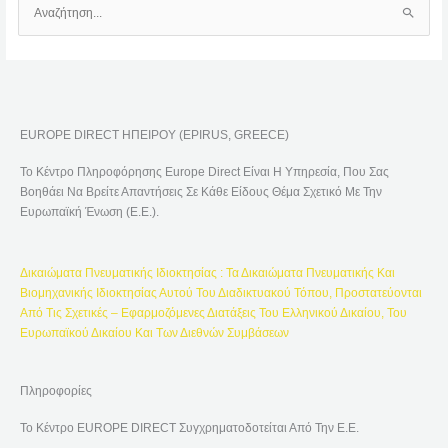
Α
Ν
Α
Ζ
Ή
EUROPE DIRECT ΗΠΕΙΡΟΥ (EPIRUS, GREECE)
Τ
Η
Το Κέντρο Πληροφόρησης Europe Direct Είναι Η Υπηρεσία, Που Σας
Σ
Βοηθάει Να Βρείτε Απαντήσεις Σε Κάθε Είδους Θέμα Σχετικό Με Την
Η
Ευρωπαϊκή Ένωση (Ε.Ε.).
Γ
Ι
Δικαιώματα Πνευματικής Ιδιοκτησίας : Τα Δικαιώματα Πνευματικής Και
Α
Βιομηχανικής Ιδιοκτησίας Αυτού Του Διαδικτυακού Τόπου, Προστατεύονται
:
Από Τις Σχετικές – Εφαρμοζόμενες Διατάξεις Του Ελληνικού Δικαίου, Του
Ευρωπαϊκού Δικαίου Και Των Διεθνών Συμβάσεων
Πληροφορίες
Το Κέντρο EUROPE DIRECT Συγχρηματοδοτείται Από Την Ε.Ε.