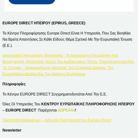
EUROPE DIRECT ΗΠΕΙΡΟΥ (EPIRUS, GREECE)
Το Κέντρο Πληροφόρησης Europe Direct Είναι Η Υπηρεσία, Που Σας Βοηθάει
Να Βρείτε Απαντήσεις Σε Κάθε Είδους Θέμα Σχετικό Με Την Ευρωπαϊκή Ένωση
(Ε.Ε.).
Δικαιώματα Πνευματικής Ιδιοκτησίας : Τα Δικαιώματα Πνευματικής Και
Βιομηχανικής Ιδιοκτησίας Αυτού Του Διαδικτυακού Τόπου, Προστατεύονται Από
Τις Σχετικές – Εφαρμοζόμενες Διατάξεις Του Ελληνικού Δικαίου, Του
Ευρωπαϊκού Δικαίου Και Των Διεθνών Συμβάσεων
Πληροφορίες
Το Κέντρο EUROPE DIRECT Συγχρηματοδοτείται Από Την Ε.Ε.
Όλες Οι Υπηρεσίες Του
ΚΕΝΤΡΟΥ ΕΥΡΩΠΑΪΚΗΣ ΠΛΗΡΟΦΟΡΗΣΗΣ ΗΠΕΙΡΟΥ
– EUROPE DIRECT
Παρέχονται
ΔΩΡΕΑΝ
!
Προστασία Δεδομένων — Δήλωση Περί Απορρήτου Europe Direct
Newsletter