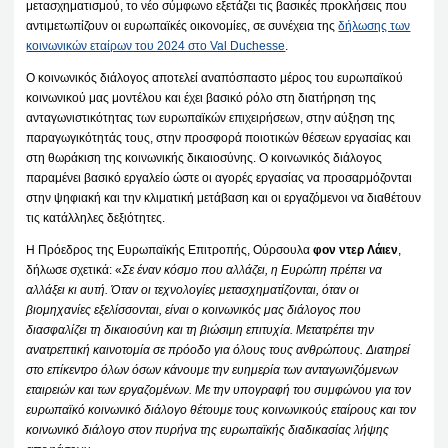
μετασχηματισμού, το νέο σύμφωνο εξετάζει τις βασικές προκλήσεις που
αντιμετωπίζουν οι ευρωπαϊκές οικονομίες, σε συνέχεια της
δήλωσης των
κοινωνικών εταίρων του 2024 στο Val Duchesse
.
Ο κοινωνικός διάλογος αποτελεί αναπόσπαστο μέρος του ευρωπαϊκού
κοινωνικού μας μοντέλου και έχει βασικό ρόλο στη διατήρηση της
ανταγωνιστικότητας των ευρωπαϊκών επιχειρήσεων, στην αύξηση της
παραγωγικότητάς τους, στην προσφορά ποιοτικών θέσεων εργασίας και
στη θωράκιση της κοινωνικής δικαιοσύνης. Ο κοινωνικός διάλογος
παραμένει βασικό εργαλείο ώστε οι αγορές εργασίας να προσαρμόζονται
στην ψηφιακή και την κλιματική μετάβαση και οι εργαζόμενοι να διαθέτουν
τις κατάλληλες δεξιότητες.
Η Πρόεδρος της Ευρωπαϊκής Επιτροπής, Ούρσουλα
φον ντερ Λάιεν
,
δήλωσε σχετικά: «
Σε έναν κόσμο που αλλάζει, η Ευρώπη πρέπει να
αλλάξει κι αυτή. Όταν οι τεχνολογίες μετασχηματίζονται, όταν οι
βιομηχανίες εξελίσσονται, είναι ο κοινωνικός μας διάλογος που
διασφαλίζει τη δικαιοσύνη και τη βιώσιμη επιτυχία. Μετατρέπει την
ανατρεπτική καινοτομία σε πρόοδο για όλους τους ανθρώπους. Διατηρεί
στο επίκεντρο όλων όσων κάνουμε την ευημερία των ανταγωνιζόμενων
εταιρειών και των εργαζομένων. Με την υπογραφή του συμφώνου για τον
ευρωπαϊκό κοινωνικό διάλογο θέτουμε τους κοινωνικούς εταίρους και τον
κοινωνικό διάλογο στον πυρήνα της ευρωπαϊκής διαδικασίας λήψης