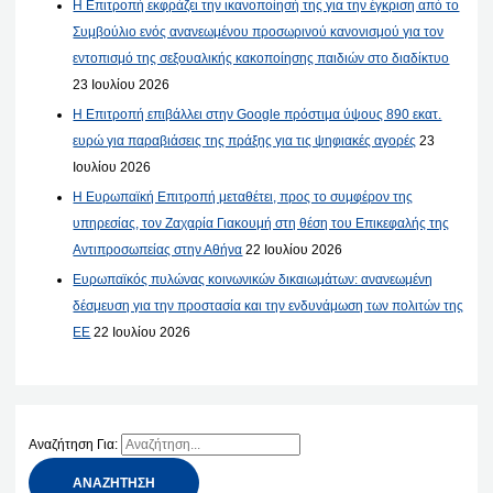
Η Επιτροπή εκφράζει την ικανοποίησή της για την έγκριση από το
Συμβούλιο ενός ανανεωμένου προσωρινού κανονισμού για τον
εντοπισμό της σεξουαλικής κακοποίησης παιδιών στο διαδίκτυο
23 Ιουλίου 2026
Η Επιτροπή επιβάλλει στην Google πρόστιμα ύψους 890 εκατ.
ευρώ για παραβιάσεις της πράξης για τις ψηφιακές αγορές
23
Ιουλίου 2026
Η Ευρωπαϊκή Επιτροπή μεταθέτει, προς το συμφέρον της
υπηρεσίας, τον Ζαχαρία Γιακουμή στη θέση του Επικεφαλής της
Αντιπροσωπείας στην Αθήνα
22 Ιουλίου 2026
Ευρωπαϊκός πυλώνας κοινωνικών δικαιωμάτων: ανανεωμένη
δέσμευση για την προστασία και την ενδυνάμωση των πολιτών της
ΕΕ
22 Ιουλίου 2026
Αναζήτηση Για: