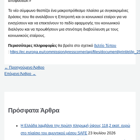
αποφάσεων.»
Το νέο σύμφωνο θεσπίζει ένα μακροπρόθεσμο πλαίσιο με συγκεκριμένες
δράσεις που θα αναλάβουν η Επιτροπή και οι κοινωνικοί εταίροι για να
ενισχύσουν και να επεκτείνουν το πεδίο εφαρμογής του κοινωνικού
διαλόγου και να προωθήσουν μια στενότερη διαβούλευση με τους
κοινωνικούς εταίρους.
Περισσότερες πληροφορίες
θα βρείτε στο σχετικό
δελτίο Τύπου
:
https://ec.europa.eu/commission/presscorner/api/files/document/print/el/i
←
Προηγούμενο Άρθρο
Επόμενο Άρθρο
→
Πρόσφατα Άρθρα
Η Ελλάδα λαμβάνει την πρώτη πληρωμή ύψους 118,2 εκατ. ευρώ
στο πλαίσιο του αμυντικού μέσου SAFE
23 Ιουλίου 2026