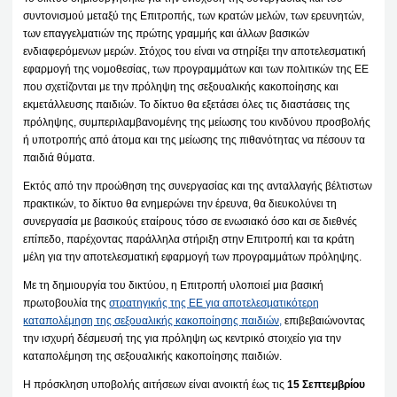
συντονισμού μεταξύ της Επιτροπής, των κρατών μελών, των ερευνητών,
των επαγγελματιών της πρώτης γραμμής και άλλων βασικών
ενδιαφερόμενων μερών. Στόχος του είναι να στηρίξει την αποτελεσματική
εφαρμογή της νομοθεσίας, των προγραμμάτων και των πολιτικών της ΕΕ
που σχετίζονται με την πρόληψη της σεξουαλικής κακοποίησης και
εκμετάλλευσης παιδιών. Το δίκτυο θα εξετάσει όλες τις διαστάσεις της
πρόληψης, συμπεριλαμβανομένης της μείωσης του κινδύνου προσβολής
ή υποτροπής από άτομα και της μείωσης της πιθανότητας να πέσουν τα
παιδιά θύματα.
Εκτός από την προώθηση της συνεργασίας και της ανταλλαγής βέλτιστων
πρακτικών, το δίκτυο θα ενημερώνει την έρευνα, θα διευκολύνει τη
συνεργασία με βασικούς εταίρους τόσο σε ενωσιακό όσο και σε διεθνές
επίπεδο, παρέχοντας παράλληλα στήριξη στην Επιτροπή και τα κράτη
μέλη για την αποτελεσματική εφαρμογή των προγραμμάτων πρόληψης.
Με τη δημιουργία του δικτύου, η Επιτροπή υλοποιεί μια βασική
πρωτοβουλία της
στρατηγικής της ΕΕ για αποτελεσματικότερη
καταπολέμηση της σεξουαλικής κακοποίησης παιδιών,
επιβεβαιώνοντας
την ισχυρή δέσμευσή της για πρόληψη ως κεντρικό στοιχείο για την
καταπολέμηση της σεξουαλικής κακοποίησης παιδιών.
Η πρόσκληση υποβολής αιτήσεων είναι ανοικτή έως τις
15 Σεπτεμβρίου