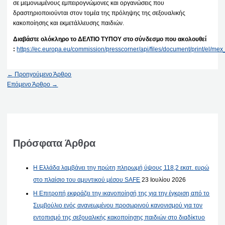
σε μεμονωμένους εμπειρογνώμονες και οργανώσεις που
δραστηριοποιούνται στον τομέα της πρόληψης της σεξουαλικής
κακοποίησης και εκμετάλλευσης παιδιών.
Διαβάστε ολόκληρο το ΔΕΛΤΙΟ ΤΥΠΟΥ στο σύνδεσμο που ακολουθεί
:
https://ec.europa.eu/commission/presscorner/api/files/document/print/el
←
Προηγούμενο Άρθρο
Επόμενο Άρθρο
→
Πρόσφατα Άρθρα
Η Ελλάδα λαμβάνει την πρώτη πληρωμή ύψους 118,2 εκατ. ευρώ
στο πλαίσιο του αμυντικού μέσου SAFE
23 Ιουλίου 2026
Η Επιτροπή εκφράζει την ικανοποίησή της για την έγκριση από το
Συμβούλιο ενός ανανεωμένου προσωρινού κανονισμού για τον
εντοπισμό της σεξουαλικής κακοποίησης παιδιών στο διαδίκτυο