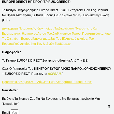
EUROPE DIRECT ΗΠΕΙΡΟΥ (EPIRUS, GREECE)
Το Κέντρο Πληροφόρησης Europe Direct Είναι Η Υπηρεσία, Που Σας Βοηθάει
Να Βρείτε Απαντήσεις Σε Κάθε Είδους Θέμα Σχετικό Με Την Ευρωπαϊκή Ένωση
(Ε.Ε.).
Δικαιώματα Πνευματικής Ιδιοκτησίας : Τα Δικαιώματα Πνευματικής Και
Βιομηχανικής Ιδιοκτησίας Αυτού Του Διαδικτυακού Τόπου, Προστατεύονται Από
Τις Σχετικές – Εφαρμοζόμενες Διατάξεις Του Ελληνικού Δικαίου, Του
Ευρωπαϊκού Δικαίου Και Των Διεθνών Συμβάσεων
Πληροφορίες
Το Κέντρο EUROPE DIRECT Συγχρηματοδοτείται Από Την Ε.Ε.
Όλες Οι Υπηρεσίες Του
ΚΕΝΤΡΟΥ ΕΥΡΩΠΑΪΚΗΣ ΠΛΗΡΟΦΟΡΗΣΗΣ ΗΠΕΙΡΟΥ
– EUROPE DIRECT
Παρέχονται
ΔΩΡΕΑΝ
!
Προστασία Δεδομένων — Δήλωση Περί Απορρήτου Europe Direct
Newsletter
Εισάγετε Τα Στοιχεία Σας Για Να Εγγραφείτε Στο Ενημερωτικό Δελτίο Μας
“Newsletter”
Email