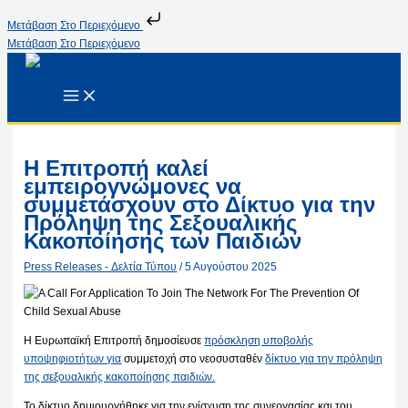
Μετάβαση Στο Περιεχόμενο
Μετάβαση Στο Περιεχόμενο
Η Επιτροπή καλεί
εμπειρογνώμονες να
συμμετάσχουν στο Δίκτυο για την
Πρόληψη της Σεξουαλικής
Κακοποίησης των Παιδιών
Press Releases - Δελτία Τύπου
/
5 Αυγούστου 2025
Η Ευρωπαϊκή Επιτροπή δημοσίευσε
πρόσκληση υποβολής
υποψηφιοτήτων για
συμμετοχή στο νεοσυσταθέν
δίκτυο για την πρόληψη
της σεξουαλικής κακοποίησης παιδιών.
Το δίκτυο δημιουργήθηκε για την ενίσχυση της συνεργασίας και του