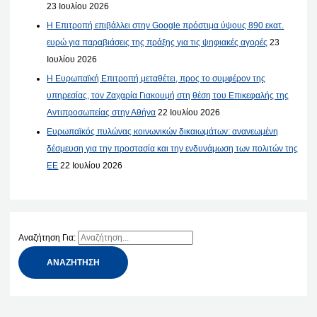
23 Ιουλίου 2026
Η Επιτροπή επιβάλλει στην Google πρόστιμα ύψους 890 εκατ.
ευρώ για παραβιάσεις της πράξης για τις ψηφιακές αγορές
23
Ιουλίου 2026
Η Ευρωπαϊκή Επιτροπή μεταθέτει, προς το συμφέρον της
υπηρεσίας, τον Ζαχαρία Γιακουμή στη θέση του Επικεφαλής της
Αντιπροσωπείας στην Αθήνα
22 Ιουλίου 2026
Ευρωπαϊκός πυλώνας κοινωνικών δικαιωμάτων: ανανεωμένη
δέσμευση για την προστασία και την ενδυνάμωση των πολιτών της
ΕΕ
22 Ιουλίου 2026
Αναζήτηση Για: