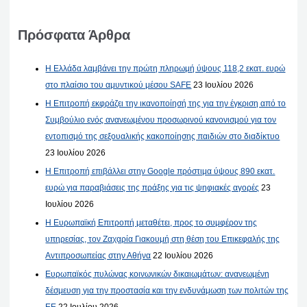
Πρόσφατα Άρθρα
Η Ελλάδα λαμβάνει την πρώτη πληρωμή ύψους 118,2 εκατ. ευρώ
στο πλαίσιο του αμυντικού μέσου SAFE
23 Ιουλίου 2026
Η Επιτροπή εκφράζει την ικανοποίησή της για την έγκριση από το
Συμβούλιο ενός ανανεωμένου προσωρινού κανονισμού για τον
εντοπισμό της σεξουαλικής κακοποίησης παιδιών στο διαδίκτυο
23 Ιουλίου 2026
Η Επιτροπή επιβάλλει στην Google πρόστιμα ύψους 890 εκατ.
ευρώ για παραβιάσεις της πράξης για τις ψηφιακές αγορές
23
Ιουλίου 2026
Η Ευρωπαϊκή Επιτροπή μεταθέτει, προς το συμφέρον της
υπηρεσίας, τον Ζαχαρία Γιακουμή στη θέση του Επικεφαλής της
Αντιπροσωπείας στην Αθήνα
22 Ιουλίου 2026
Ευρωπαϊκός πυλώνας κοινωνικών δικαιωμάτων: ανανεωμένη
δέσμευση για την προστασία και την ενδυνάμωση των πολιτών της
ΕΕ
22 Ιουλίου 2026