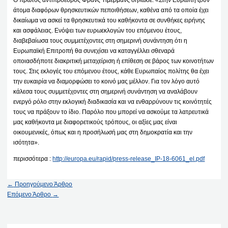
άτομα διαφόρων θρησκευτικών πεποιθήσεων, καθένα από τα οποία έχει
δικαίωμα να ασκεί τα θρησκευτικά του καθήκοντα σε συνθήκες ειρήνης
και ασφάλειας. Ενόψει των ευρωεκλογών του επόμενου έτους,
διαβεβαίωσα τους συμμετέχοντες στη σημερινή συνάντηση ότι η
Ευρωπαϊκή Επιτροπή θα συνεχίσει να καταγγέλλει σθεναρά
οποιασδήποτε διακριτική μεταχείριση ή επίθεση σε βάρος των κοινοτήτων
τους. Στις εκλογές του επόμενου έτους, κάθε Ευρωπαίος πολίτης θα έχει
την ευκαιρία να διαμορφώσει το κοινό μας μέλλον. Για τον λόγο αυτό
κάλεσα τους συμμετέχοντες στη σημερινή συνάντηση να αναλάβουν
ενεργό ρόλο στην εκλογική διαδικασία και να ενθαρρύνουν τις κοινότητές
τους να πράξουν το ίδιο. Παρόλο που μπορεί να ασκούμε τα λατρευτικά
μας καθήκοντα με διαφορετικούς τρόπους, οι αξίες μας είναι
οικουμενικές, όπως και η προσήλωσή μας στη δημοκρατία και την
ισότητα».
περισσότερα :
http://europa.eu/rapid/press-release_IP-18-6061_el.pdf
←
Προηγούμενο Άρθρο
Επόμενο Άρθρο
→