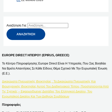
Αναζήτηση Για:
EUROPE DIRECT ΗΠΕΙΡΟΥ (EPIRUS, GREECE)
Το Κέντρο Πληροφόρησης Europe Direct Είναι Η Υπηρεσία, Που Σας Βοηθάει
Να Βρείτε Απαντήσεις Σε Κάθε Είδους Θέμα Σχετικό Με Την Ευρωπαϊκή Ένωση
(Ε.Ε.).
Δικαιώματα Πνευματικής Ιδιοκτησίας : Τα Δικαιώματα Πνευματικής Και
Βιομηχανικής Ιδιοκτησίας Αυτού Του Διαδικτυακού Τόπου, Προστατεύονται Από
Τις Σχετικές – Εφαρμοζόμενες Διατάξεις Του Ελληνικού Δικαίου, Του
Ευρωπαϊκού Δικαίου Και Των Διεθνών Συμβάσεων
Πληροφορίες