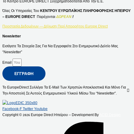
Το Κέντρο EUROPE DIRECT Συγχρηματοδοτείται Από Την Ε.Ε.
Όλες Οι Υπηρεσίες Του
ΚΕΝΤΡΟΥ ΕΥΡΩΠΑΪΚΗΣ ΠΛΗΡΟΦΟΡΗΣΗΣ ΗΠΕΙΡΟΥ
– EUROPE DIRECT
Παρέχονται
ΔΩΡΕΑΝ
!
Προστασία Δεδομένων — Δήλωση Περί Απορρήτου Europe Direct
Newsletter
Εισάγετε Τα Στοιχεία Σας Για Να Εγγραφείτε Στο Ενημερωτικό Δελτίο Μας
“Newsletter”
Email
ΕΓΓΡΑΦΉ
Το EuropeDirect Συλλέγει Τα E-Mail Των Χρηστών Αποκλειστικά Και Μόνο Για
Την Αποστολή Σε Αυτούς Ενημερωτικού Υλικού Μέσω Του “Newsletter”.
Facebook-F
Twitter
Youtube
Copyright ©
Europe Direct Ηπείρου – Development By
ACID Design
2026