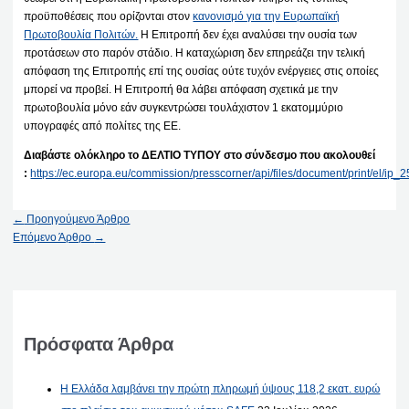
προϋποθέσεις που ορίζονται στον
κανονισμό για την Ευρωπαϊκή
Πρωτοβουλία Πολιτών.
Η Επιτροπή δεν έχει αναλύσει την ουσία των
προτάσεων στο παρόν στάδιο. Η καταχώριση δεν επηρεάζει την τελική
απόφαση της Επιτροπής επί της ουσίας ούτε τυχόν ενέργειες στις οποίες
μπορεί να προβεί. Η Επιτροπή θα λάβει απόφαση σχετικά με την
πρωτοβουλία μόνο εάν συγκεντρώσει τουλάχιστον 1 εκατομμύριο
υπογραφές από πολίτες της ΕΕ.
Διαβάστε ολόκληρο το ΔΕΛΤΙΟ ΤΥΠΟΥ στο σύνδεσμο που ακολουθεί
:
https://ec.europa.eu/commission/presscorner/api/files/document/print/el/i
←
Προηγούμενο Άρθρο
Επόμενο Άρθρο
→
Πρόσφατα Άρθρα
Η Ελλάδα λαμβάνει την πρώτη πληρωμή ύψους 118,2 εκατ. ευρώ