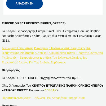
EUROPE DIRECT ΗΠΕΙΡΟΥ (EPIRUS, GREECE)
Το Κέντρο Πληροφόρησης Europe Direct Είναι Η Υπηρεσία, Που Σας Βοηθάει
Να Βρείτε Απαντήσεις Σε Κάθε Είδους Θέμα Σχετικό Με Την Ευρωπαϊκή Ένωση
(Ε.Ε.).
Δικαιώματα Πνευματικής Ιδιοκτησίας : Τα Δικαιώματα Πνευματικής Και
Βιομηχανικής Ιδιοκτησίας Αυτού Του Διαδικτυακού Τόπου, Προστατεύονται Από
Τις Σχετικές – Εφαρμοζόμενες Διατάξεις Του Ελληνικού Δικαίου, Του
Ευρωπαϊκού Δικαίου Και Των Διεθνών Συμβάσεων
Πληροφορίες
Το Κέντρο EUROPE DIRECT Συγχρηματοδοτείται Από Την Ε.Ε.
Όλες Οι Υπηρεσίες Του
ΚΕΝΤΡΟΥ ΕΥΡΩΠΑΪΚΗΣ ΠΛΗΡΟΦΟΡΗΣΗΣ ΗΠΕΙΡΟΥ
– EUROPE DIRECT
Παρέχονται
ΔΩΡΕΑΝ
!
Προστασία Δεδομένων — Δήλωση Περί Απορρήτου Europe Direct
Newsletter