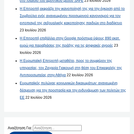
στο πλαίσιο του αμυντικού μέσου SAFE
23 Ιουλίου 2026
Η Επιτροπή εκφράζει την ικανοποίησή της για την έγκριση από το
Συμβούλιο ενός ανανεωμένου προσωρινού κανονισμού για τον
εντοπισμό της σεξουαλικής κακοποίησης παιδιών στο διαδίκτυο
23 Ιουλίου 2026
Η Επιτροπή επιβάλλει στην Google πρόστιμα ύψους 890 εκατ.
ευρώ για παραβιάσεις της πράξης για τις ψηφιακές αγορές
23
Ιουλίου 2026
Η Ευρωπαϊκή Επιτροπή μεταθέτει, προς το συμφέρον της
υπηρεσίας, τον Ζαχαρία Γιακουμή στη θέση του Επικεφαλής της
Αντιπροσωπείας στην Αθήνα
22 Ιουλίου 2026
Ευρωπαϊκός πυλώνας κοινωνικών δικαιωμάτων: ανανεωμένη
δέσμευση για την προστασία και την ενδυνάμωση των πολιτών της
ΕΕ
22 Ιουλίου 2026
Αναζήτηση Για: