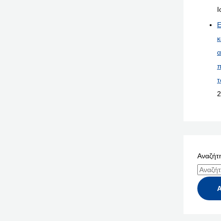
Ι
Ε
κ
α
π
τ
2
Αναζήτη