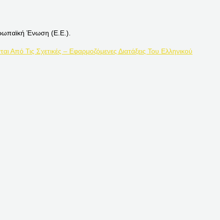
ρωπαϊκή Ένωση (Ε.Ε.).
ται Από Τις Σχετικές – Εφαρμοζόμενες Διατάξεις Του Ελληνικού