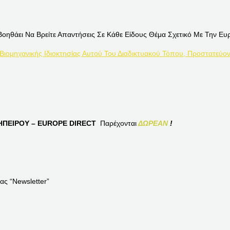
Βοηθάει Να Βρείτε Απαντήσεις Σε Κάθε Είδους Θέμα Σχετικό Με Την Ευ
 Βιομηχανικής Ιδιοκτησίας Αυτού Του Διαδικτυακού Τόπου, Προστατεύον
ΠΕΙΡΟΥ – EUROPE DIRECT
Παρέχονται
ΔΩΡΕΑΝ
!
ας “Newsletter”