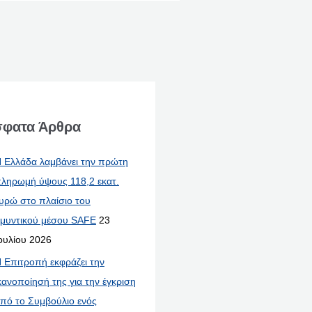
φατα Άρθρα
 Ελλάδα λαμβάνει την πρώτη
ληρωμή ύψους 118,2 εκατ.
υρώ στο πλαίσιο του
μυντικού μέσου SAFE
23
ουλίου 2026
 Επιτροπή εκφράζει την
κανοποίησή της για την έγκριση
πό το Συμβούλιο ενός