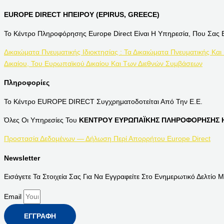
EUROPE DIRECT ΗΠΕΙΡΟΥ (EPIRUS, GREECE)
Το Κέντρο Πληροφόρησης Europe Direct Είναι Η Υπηρεσία, Που Σας 
Δικαιώματα Πνευματικής Ιδιοκτησίας : Τα Δικαιώματα Πνευματικής Και
Δικαίου, Του Ευρωπαϊκού Δικαίου Και Των Διεθνών Συμβάσεων
Πληροφορίες
Το Κέντρο EUROPE DIRECT Συγχρηματοδοτείται Από Την Ε.Ε.
Όλες Οι Υπηρεσίες Του
ΚΕΝΤΡΟΥ ΕΥΡΩΠΑΪΚΗΣ ΠΛΗΡΟΦΟΡΗΣΗΣ Η
Προστασία Δεδομένων — Δήλωση Περί Απορρήτου Europe Direct
Newsletter
Εισάγετε Τα Στοιχεία Σας Για Να Εγγραφείτε Στο Ενημερωτικό Δελτίο Μ
Email
ΕΓΓΡΑΦΉ