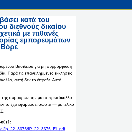
βάσει κατά του
υ διεθνούς δικαίου
χετικά με πιθανές
οφορίας εμπορευμάτων
 Βόρε
Ηνωμένου Βασιλείου για μη συμμόρφωση
δία. Παρά τις επανειλημμένες εκκλήσεις
κολλο, αυτή δεν το έπραξε. Αυτό
ση της συμμόρφωσης με το πρωτόκολλο
εν το έχει εφαρμόσει σωστά — με τελικό
ΕΕ.
υθεί :
nt/el/ip_22_3676/IP_22_3676_EL.pdf