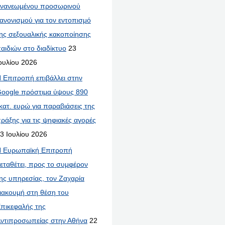
νανεωμένου προσωρινού
ανονισμού για τον εντοπισμό
ης σεξουαλικής κακοποίησης
αιδιών στο διαδίκτυο
23
ουλίου 2026
 Επιτροπή επιβάλλει στην
oogle πρόστιμα ύψους 890
κατ. ευρώ για παραβιάσεις της
ράξης για τις ψηφιακές αγορές
3 Ιουλίου 2026
 Ευρωπαϊκή Επιτροπή
εταθέτει, προς το συμφέρον
ης υπηρεσίας, τον Ζαχαρία
ιακουμή στη θέση του
πικεφαλής της
ντιπροσωπείας στην Αθήνα
22