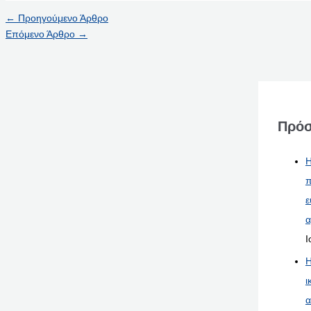
←
Προηγούμενο Άρθρο
Επόμενο Άρθρο
→
Πρόσ
Η
π
ε
α
Ι
Η
ι
α