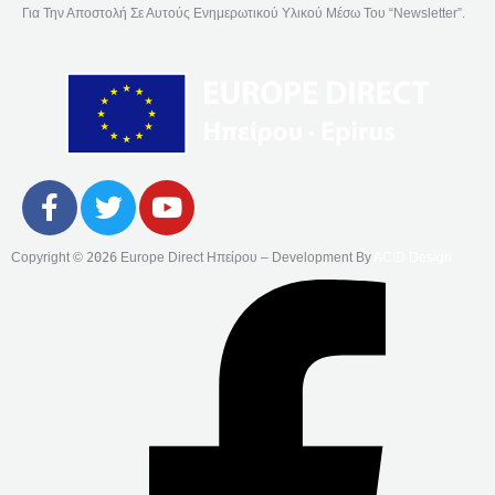
Για Την Αποστολή Σε Αυτούς Ενημερωτικού Υλικού Μέσω Του “Newsletter”.
F
T
Y
A
W
O
C
I
U
Copyright ©
2026
Europe Direct Ηπείρου – Development By
ACID Design
E
T
T
B
T
U
O
E
B
O
R
E
K
-
F