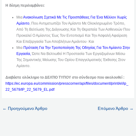
Η δέσμη περιλαμβάνει:
Μια
Ανακοίνωση Σχετικά Με Τις Προσπάθειες Για Ένα Μέλλον Χωρίς
Αμίαντο
, Που Αντιμετωπίζει Τον Αμίαντο Με Ολοκληρωμένο Τρόπο,
Από Τη Βελτίωση Της Διάγνωσης Και Τη Θεραπεία Των Ασθενειών Που
Προκαλεί Ο Αμίαντος Έως Τον Εντοπισμό Και Την Ασφαλή Αφαίρεση
Και Επεξεργασία Των Αποβλήτων Αμιάντου· Και
Μια
Πρόταση Για Την Τροποποίηση Της Οδηγίας Για Τον Αμίαντο Στην
Εργασία,
Ώστε Να Βελτιωθεί Η Προστασία Των Εργαζομένων Μέσω
Της Σημαντικής Μείωσης Του Ορίου Επαγγελματικής Έκθεσης Στον
Αμίαντο.
Διαβάστε ολόκληρο το ΔΕΛΤΙΟ ΤΥΠΟΥ στο σύνδεσμο που ακολουθεί :
https://ec.europa.eu/commission/presscorner/api/files/document/print/el/ip_
22_5679/IP_22_5679_EL.pdf
←
Προηγούμενο Άρθρο
Επόμενο Άρθρο
→