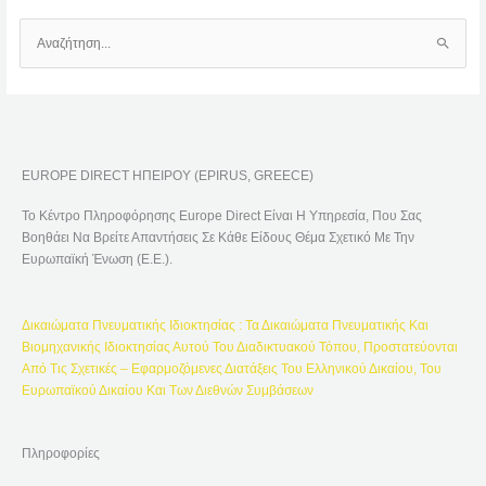
Α
Ν
Α
Ζ
Ή
EUROPE DIRECT ΗΠΕΙΡΟΥ (EPIRUS, GREECE)
Τ
Η
Το Κέντρο Πληροφόρησης Europe Direct Είναι Η Υπηρεσία, Που Σας
Σ
Βοηθάει Να Βρείτε Απαντήσεις Σε Κάθε Είδους Θέμα Σχετικό Με Την
Η
Ευρωπαϊκή Ένωση (Ε.Ε.).
Γ
Ι
Δικαιώματα Πνευματικής Ιδιοκτησίας : Τα Δικαιώματα Πνευματικής Και
Α
Βιομηχανικής Ιδιοκτησίας Αυτού Του Διαδικτυακού Τόπου, Προστατεύονται
:
Από Τις Σχετικές – Εφαρμοζόμενες Διατάξεις Του Ελληνικού Δικαίου, Του
Ευρωπαϊκού Δικαίου Και Των Διεθνών Συμβάσεων
Πληροφορίες