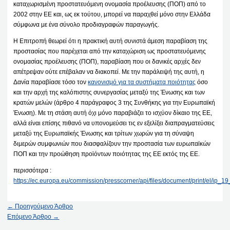
καταχωρισμένη προστατευόμενη ονομασία προέλευσης (ΠΟΠ) από το
2002 στην ΕΕ και, ως εκ τούτου, μπορεί να παραχθεί μόνο στην Ελλάδα
σύμφωνα με ένα σύνολο προδιαγραφών παραγωγής.
Η Επιτροπή θεωρεί ότι η πρακτική αυτή συνιστά άμεση παραβίαση της
προστασίας που παρέχεται από την καταχώριση ως προστατευόμενης
ονομασίας προέλευσης (ΠΟΠ), παραβίαση που οι δανικές αρχές δεν
απέτρεψαν ούτε επέβαλαν να διακοπεί. Με την παράλειψή της αυτή, η
Δανία παραβίασε τόσο τον
κανονισμό για τα συστήματα ποιότητας
όσο
και την αρχή της καλόπιστης συνεργασίας μεταξύ της Ένωσης και των
κρατών μελών (άρθρο 4 παράγραφος 3 της Συνθήκης για την Ευρωπαϊκή
Ένωση). Με τη στάση αυτή όχι μόνο παραβιάζει το ισχύον δίκαιο της ΕΕ,
αλλά είναι επίσης πιθανό να υπονομεύσει τις εν εξελίξει διαπραγματεύσεις
μεταξύ της Ευρωπαϊκής Ένωσης και τρίτων χωρών για τη σύναψη
διμερών συμφωνιών που διασφαλίζουν την προστασία των ευρωπαϊκών
ΠΟΠ και την προώθηση προϊόντων ποιότητας της ΕΕ εκτός της ΕΕ.
περισσότερα :
https://ec.europa.eu/commission/presscorner/api/files/document/print/el/ip
←
Προηγούμενο Άρθρο
Επόμενο Άρθρο
→