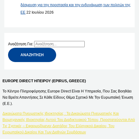
δέσμευση για την προστασία και την ενδυνάμωση των πολιτών της
ΕΕ
22 Ιουλίου 2026
Αναζήτηση Για:
EUROPE DIRECT ΗΠΕΙΡΟΥ (EPIRUS, GREECE)
Το Κέντρο Πληροφόρησης Europe Direct Είναι Η Υπηρεσία, Που Σας Βοηθάει
Να Βρείτε Απαντήσεις Σε Κάθε Είδους Θέμα Σχετικό Με Την Ευρωπαϊκή Ένωση
(Ε.Ε.).
Δικαιώματα Πνευματικής Ιδιοκτησίας : Τα Δικαιώματα Πνευματικής Και
Βιομηχανικής Ιδιοκτησίας Αυτού Του Διαδικτυακού Τόπου, Προστατεύονται Από
Τις Σχετικές – Εφαρμοζόμενες Διατάξεις Του Ελληνικού Δικαίου, Του
Ευρωπαϊκού Δικαίου Και Των Διεθνών Συμβάσεων