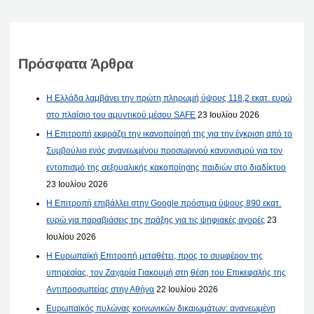
Πρόσφατα Άρθρα
Η Ελλάδα λαμβάνει την πρώτη πληρωμή ύψους 118,2 εκατ. ευρώ
στο πλαίσιο του αμυντικού μέσου SAFE
23 Ιουλίου 2026
Η Επιτροπή εκφράζει την ικανοποίησή της για την έγκριση από το
Συμβούλιο ενός ανανεωμένου προσωρινού κανονισμού για τον
εντοπισμό της σεξουαλικής κακοποίησης παιδιών στο διαδίκτυο
23 Ιουλίου 2026
Η Επιτροπή επιβάλλει στην Google πρόστιμα ύψους 890 εκατ.
ευρώ για παραβιάσεις της πράξης για τις ψηφιακές αγορές
23
Ιουλίου 2026
Η Ευρωπαϊκή Επιτροπή μεταθέτει, προς το συμφέρον της
υπηρεσίας, τον Ζαχαρία Γιακουμή στη θέση του Επικεφαλής της
Αντιπροσωπείας στην Αθήνα
22 Ιουλίου 2026
Ευρωπαϊκός πυλώνας κοινωνικών δικαιωμάτων: ανανεωμένη