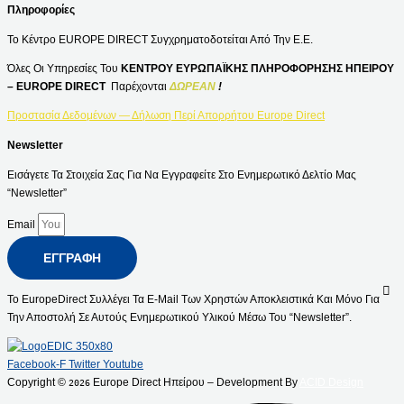
Πληροφορίες
Το Κέντρο EUROPE DIRECT Συγχρηματοδοτείται Από Την Ε.Ε.
Όλες Οι Υπηρεσίες Του
ΚΕΝΤΡΟΥ ΕΥΡΩΠΑΪΚΗΣ ΠΛΗΡΟΦΟΡΗΣΗΣ ΗΠΕΙΡΟΥ
– EUROPE DIRECT
Παρέχονται
ΔΩΡΕΑΝ
!
Προστασία Δεδομένων — Δήλωση Περί Απορρήτου Europe Direct
Newsletter
Εισάγετε Τα Στοιχεία Σας Για Να Εγγραφείτε Στο Ενημερωτικό Δελτίο Μας
“Newsletter”
Email
ΕΓΓΡΑΦΉ
Το EuropeDirect Συλλέγει Τα E-Mail Των Χρηστών Αποκλειστικά Και Μόνο Για
Την Αποστολή Σε Αυτούς Ενημερωτικού Υλικού Μέσω Του “Newsletter”.
Facebook-F
Twitter
Youtube
Copyright ©
Europe Direct Ηπείρου – Development By
ACID Design
2026