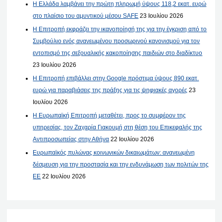
Η Ελλάδα λαμβάνει την πρώτη πληρωμή ύψους 118,2 εκατ. ευρώ
στο πλαίσιο του αμυντικού μέσου SAFE
23 Ιουλίου 2026
Η Επιτροπή εκφράζει την ικανοποίησή της για την έγκριση από το
Συμβούλιο ενός ανανεωμένου προσωρινού κανονισμού για τον
εντοπισμό της σεξουαλικής κακοποίησης παιδιών στο διαδίκτυο
23 Ιουλίου 2026
Η Επιτροπή επιβάλλει στην Google πρόστιμα ύψους 890 εκατ.
ευρώ για παραβιάσεις της πράξης για τις ψηφιακές αγορές
23
Ιουλίου 2026
Η Ευρωπαϊκή Επιτροπή μεταθέτει, προς το συμφέρον της
υπηρεσίας, τον Ζαχαρία Γιακουμή στη θέση του Επικεφαλής της
Αντιπροσωπείας στην Αθήνα
22 Ιουλίου 2026
Ευρωπαϊκός πυλώνας κοινωνικών δικαιωμάτων: ανανεωμένη
δέσμευση για την προστασία και την ενδυνάμωση των πολιτών της
ΕΕ
22 Ιουλίου 2026