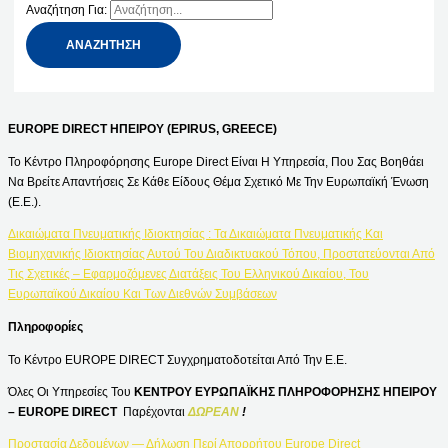
Αναζήτηση Για:
EUROPE DIRECT ΗΠΕΙΡΟΥ (EPIRUS, GREECE)
Το Κέντρο Πληροφόρησης Europe Direct Είναι Η Υπηρεσία, Που Σας Βοηθάει
Να Βρείτε Απαντήσεις Σε Κάθε Είδους Θέμα Σχετικό Με Την Ευρωπαϊκή Ένωση
(Ε.Ε.).
Δικαιώματα Πνευματικής Ιδιοκτησίας : Τα Δικαιώματα Πνευματικής Και
Βιομηχανικής Ιδιοκτησίας Αυτού Του Διαδικτυακού Τόπου, Προστατεύονται Από
Τις Σχετικές – Εφαρμοζόμενες Διατάξεις Του Ελληνικού Δικαίου, Του
Ευρωπαϊκού Δικαίου Και Των Διεθνών Συμβάσεων
Πληροφορίες
Το Κέντρο EUROPE DIRECT Συγχρηματοδοτείται Από Την Ε.Ε.
Όλες Οι Υπηρεσίες Του
ΚΕΝΤΡΟΥ ΕΥΡΩΠΑΪΚΗΣ ΠΛΗΡΟΦΟΡΗΣΗΣ ΗΠΕΙΡΟΥ
– EUROPE DIRECT
Παρέχονται
ΔΩΡΕΑΝ
!
Προστασία Δεδομένων — Δήλωση Περί Απορρήτου Europe Direct