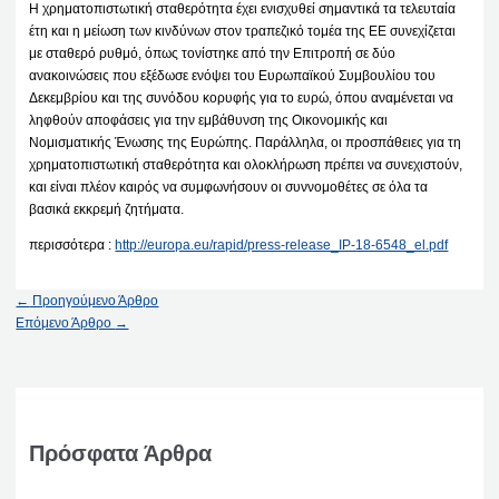
Η χρηματοπιστωτική σταθερότητα έχει ενισχυθεί σημαντικά τα τελευταία
έτη και η μείωση των κινδύνων στον τραπεζικό τομέα της ΕΕ συνεχίζεται
με σταθερό ρυθμό, όπως τονίστηκε από την Επιτροπή σε δύο
ανακοινώσεις που εξέδωσε ενόψει του Ευρωπαϊκού Συμβουλίου του
Δεκεμβρίου και της συνόδου κορυφής για το ευρώ, όπου αναμένεται να
ληφθούν αποφάσεις για την εμβάθυνση της Οικονομικής και
Νομισματικής Ένωσης της Ευρώπης. Παράλληλα, οι προσπάθειες για τη
χρηματοπιστωτική σταθερότητα και ολοκλήρωση πρέπει να συνεχιστούν,
και είναι πλέον καιρός να συμφωνήσουν οι συννομοθέτες σε όλα τα
βασικά εκκρεμή ζητήματα.
περισσότερα :
http://europa.eu/rapid/press-release_IP-18-6548_el.pdf
←
Προηγούμενο Άρθρο
Επόμενο Άρθρο
→
Πρόσφατα Άρθρα