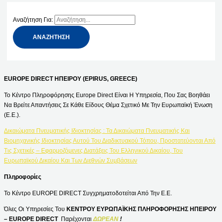
Αναζήτηση Για:
EUROPE DIRECT ΗΠΕΙΡΟΥ (EPIRUS, GREECE)
Το Κέντρο Πληροφόρησης Europe Direct Είναι Η Υπηρεσία, Που Σας Βοηθάει
Να Βρείτε Απαντήσεις Σε Κάθε Είδους Θέμα Σχετικό Με Την Ευρωπαϊκή Ένωση
(Ε.Ε.).
Δικαιώματα Πνευματικής Ιδιοκτησίας : Τα Δικαιώματα Πνευματικής Και
Βιομηχανικής Ιδιοκτησίας Αυτού Του Διαδικτυακού Τόπου, Προστατεύονται Από
Τις Σχετικές – Εφαρμοζόμενες Διατάξεις Του Ελληνικού Δικαίου, Του
Ευρωπαϊκού Δικαίου Και Των Διεθνών Συμβάσεων
Πληροφορίες
Το Κέντρο EUROPE DIRECT Συγχρηματοδοτείται Από Την Ε.Ε.
Όλες Οι Υπηρεσίες Του
ΚΕΝΤΡΟΥ ΕΥΡΩΠΑΪΚΗΣ ΠΛΗΡΟΦΟΡΗΣΗΣ ΗΠΕΙΡΟΥ
– EUROPE DIRECT
Παρέχονται
ΔΩΡΕΑΝ
!