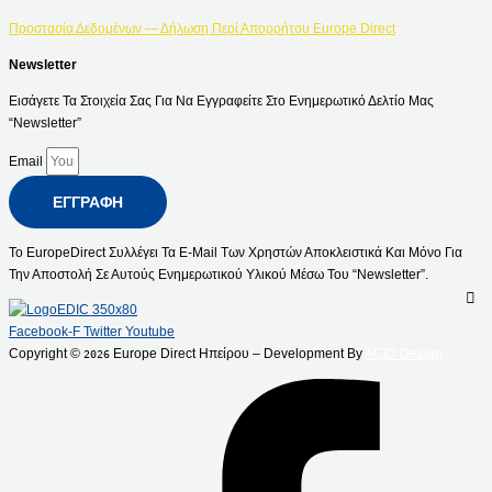
Προστασία Δεδομένων — Δήλωση Περί Απορρήτου Europe Direct
Newsletter
Εισάγετε Τα Στοιχεία Σας Για Να Εγγραφείτε Στο Ενημερωτικό Δελτίο Μας
“Newsletter”
Email
ΕΓΓΡΑΦΉ
Το EuropeDirect Συλλέγει Τα E-Mail Των Χρηστών Αποκλειστικά Και Μόνο Για
Την Αποστολή Σε Αυτούς Ενημερωτικού Υλικού Μέσω Του “Newsletter”.
Facebook-F
Twitter
Youtube
Copyright ©
Europe Direct Ηπείρου – Development By
ACID Design
2026