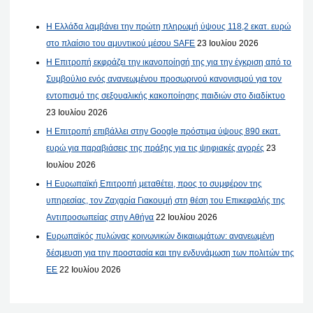
Η Ελλάδα λαμβάνει την πρώτη πληρωμή ύψους 118,2 εκατ. ευρώ
στο πλαίσιο του αμυντικού μέσου SAFE
23 Ιουλίου 2026
Η Επιτροπή εκφράζει την ικανοποίησή της για την έγκριση από το
Συμβούλιο ενός ανανεωμένου προσωρινού κανονισμού για τον
εντοπισμό της σεξουαλικής κακοποίησης παιδιών στο διαδίκτυο
23 Ιουλίου 2026
Η Επιτροπή επιβάλλει στην Google πρόστιμα ύψους 890 εκατ.
ευρώ για παραβιάσεις της πράξης για τις ψηφιακές αγορές
23
Ιουλίου 2026
Η Ευρωπαϊκή Επιτροπή μεταθέτει, προς το συμφέρον της
υπηρεσίας, τον Ζαχαρία Γιακουμή στη θέση του Επικεφαλής της
Αντιπροσωπείας στην Αθήνα
22 Ιουλίου 2026
Ευρωπαϊκός πυλώνας κοινωνικών δικαιωμάτων: ανανεωμένη
δέσμευση για την προστασία και την ενδυνάμωση των πολιτών της
ΕΕ
22 Ιουλίου 2026