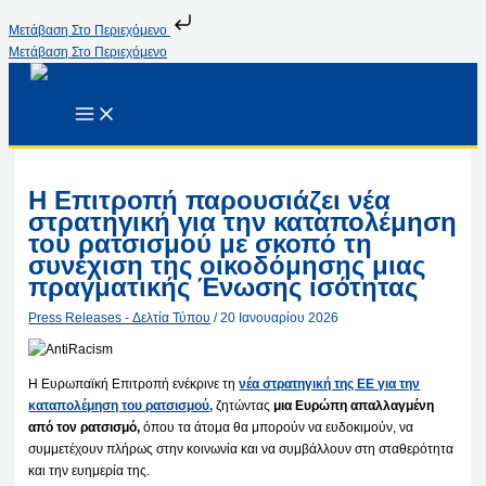
Μετάβαση Στο Περιεχόμενο
Μετάβαση Στο Περιεχόμενο
Η Επιτροπή παρουσιάζει νέα
στρατηγική για την καταπολέμηση
του ρατσισμού με σκοπό τη
συνέχιση της οικοδόμησης μιας
πραγματικής Ένωσης ισότητας
Press Releases - Δελτία Τύπου
/
20 Ιανουαρίου 2026
Η Ευρωπαϊκή Επιτροπή ενέκρινε τη
νέα στρατηγική της ΕΕ για την
καταπολέμηση του ρατσισμού,
ζητώντας
μια Ευρώπη απαλλαγμένη
από τον ρατσισμό,
όπου τα άτομα θα μπορούν να ευδοκιμούν, να
συμμετέχουν πλήρως στην κοινωνία και να συμβάλλουν στη σταθερότητα
και την ευημερία της.