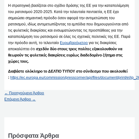
Η στρατηγική βασίζεται στο σχέδιο δράσης της ΕΕ για την καταπολέμηση
του ρατσισμού 2020-2025. Κατά την τελευταία πενταετία, η ΕΕ έχει
σημειώσει σημαντική πρόοδο όσον αφορά την αντιμετώπιση του
ρατσισμού, ιδίως αντιμετωπίζοντας τα εμπόδια που δημιουργούνται από
τις φυλετικές διακρίσεις και ενσωματώνοντας τις προσπάθειες για την
καταπολέμηση του ρατσισμού σε όλες τις σχετικές πολιτικές της ΕΕ. Παρά
την πρόοδο αυτή, το τελευταίο
Ευρωβαρόμετρο
για τις διακρίσεις
αποκαλύπτει ότι
σχεδόν δύο στους τρεις πολίτες εξακολουθούν να
θεωρούν τις φυλετικές διακρίσεις ευρέως διαδεδομένο ζήτημα στις
χώρες τους.
Διαβάστε ολόκληρο το ΔΕΛΤΙΟ ΤΥΠΟΥ στο σύνδεσμο που ακολουθεί
:
https://ec.europa.eu/commission/presscorner/api/files/document/print/el/i
←
Προηγούμενο Άρθρο
Επόμενο Άρθρο
→
Πρόσφατα Άρθρα