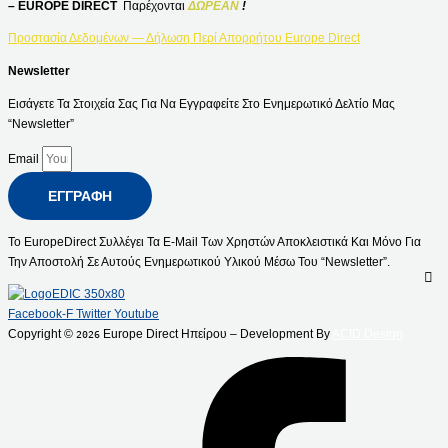
– EUROPE DIRECT
Παρέχονται
ΔΩΡΕΑΝ
!
Προστασία Δεδομένων — Δήλωση Περί Απορρήτου Europe Direct
Newsletter
Εισάγετε Τα Στοιχεία Σας Για Να Εγγραφείτε Στο Ενημερωτικό Δελτίο Μας
“Newsletter”
Email
ΕΓΓΡΑΦΉ
Το EuropeDirect Συλλέγει Τα E-Mail Των Χρηστών Αποκλειστικά Και Μόνο Για
Την Αποστολή Σε Αυτούς Ενημερωτικού Υλικού Μέσω Του “Newsletter”.
Facebook-F
Twitter
Youtube
Copyright ©
Europe Direct Ηπείρου – Development By
ACID Design
2026