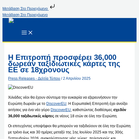
Μετάβαση Στο Περιεχόμενο
Μετάβαση Στο Περιεχόμενο
Η Επιτροπή προσφέρει 36,000
δωρεάν ταξιδιωτικές κάρτες της
ΕΕ σε 18χρονους
Press Releases - Δελτία Τύπου
/
2 Απριλίου 2025
Χιλιάδες νέοι θα έχουν σύντομα την ευκαιρία να εξερευνήσουν την
Ευρώπη δωρεάν με το
DiscoverEU
. Η Ευρωπαϊκή Επιτροπή έχει ανοίξει
αιτήσεις για ένα νέο γύρο
DiscoverEU
, καθιστώντας διαθέσιμες
σχεδόν
36,000 ταξιδιωτικές κάρτες
σε νέους 18 ετών σε όλη την Ευρώπη.
Οι επιτυχόντες υποψήφιοι θα μπορούν να ταξιδεύουν σε όλη την Ευρώπη
με τρένο έως και 30 ημέρες μεταξύ της 1ης Ιουλίου 2025 και της 30ής
Σεπτεμβρίου 2026, ανακαλύπτοντας νέες χώρες, πολιτισμούς και