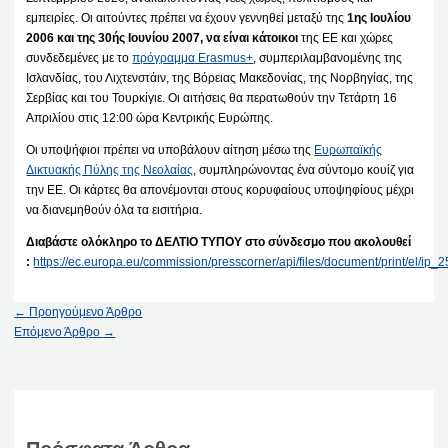
εμπειρίες. Οι αιτούντες πρέπει να έχουν γεννηθεί μεταξύ της
1ης Ιουλίου
2006 και της 30ής Ιουνίου 2007, να είναι κάτοικοι
της ΕΕ και χώρες
συνδεδεμένες με το
πρόγραμμα Erasmus+
, συμπεριλαμβανομένης της
Ισλανδίας, του Λιχτενστάιν, της Βόρειας Μακεδονίας, της Νορβηγίας, της
Σερβίας και του Τουρκίγιε. Οι αιτήσεις θα περατωθούν την Τετάρτη 16
Απριλίου στις 12:00 ώρα Κεντρικής Ευρώπης.
Οι υποψήφιοι πρέπει να υποβάλουν αίτηση μέσω της
Ευρωπαϊκής
Δικτυακής Πύλης της Νεολαίας
, συμπληρώνοντας ένα σύντομο κουίζ για
την ΕΕ. Οι κάρτες θα απονέμονται στους κορυφαίους υποψηφίους μέχρι
να διανεμηθούν όλα τα εισιτήρια.
Διαβάστε ολόκληρο το ΔΕΛΤΙΟ ΤΥΠΟΥ στο σύνδεσμο που ακολουθεί
:
https://ec.europa.eu/commission/presscorner/api/files/document/print/el/i
←
Προηγούμενο Άρθρο
Επόμενο Άρθρο
→