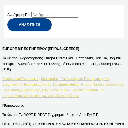
Αναζήτηση Για:
EUROPE DIRECT ΗΠΕΙΡΟΥ (EPIRUS, GREECE)
Το Κέντρο Πληροφόρησης Europe Direct Είναι Η Υπηρεσία, Που Σας Βοηθάει
Να Βρείτε Απαντήσεις Σε Κάθε Είδους Θέμα Σχετικό Με Την Ευρωπαϊκή Ένωση
(Ε.Ε.).
Δικαιώματα Πνευματικής Ιδιοκτησίας : Τα Δικαιώματα Πνευματικής Και
Βιομηχανικής Ιδιοκτησίας Αυτού Του Διαδικτυακού Τόπου, Προστατεύονται Από
Τις Σχετικές – Εφαρμοζόμενες Διατάξεις Του Ελληνικού Δικαίου, Του
Ευρωπαϊκού Δικαίου Και Των Διεθνών Συμβάσεων
Πληροφορίες
Το Κέντρο EUROPE DIRECT Συγχρηματοδοτείται Από Την Ε.Ε.
Όλες Οι Υπηρεσίες Του
ΚΕΝΤΡΟΥ ΕΥΡΩΠΑΪΚΗΣ ΠΛΗΡΟΦΟΡΗΣΗΣ ΗΠΕΙΡΟΥ