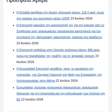
Πρόσφατα Άρθρα
Η Ελλάδα λαμβάνει την πρώτη πληρωμή ύψους 118,2 εκατ. ευρώ
στο πλαίσιο του αμυντικού μέσου SAFE
23 Ιουλίου 2026
Η Επιτροπή εκφράζει την ικανοποίησή της για την έγκριση από το
Συμβούλιο ενός ανανεωμένου προσωρινού κανονισμού για τον
εντοπισμό της σεξουαλικής κακοποίησης παιδιών στο διαδίκτυο
23 Ιουλίου 2026
Η Επιτροπή επιβάλλει στην Google πρόστιμα ύψους 890 εκατ.
ευρώ για παραβιάσεις της πράξης για τις ψηφιακές αγορές
23
Ιουλίου 2026
Η Ευρωπαϊκή Επιτροπή μεταθέτει, προς το συμφέρον της
υπηρεσίας, τον Ζαχαρία Γιακουμή στη θέση του Επικεφαλής της
Αντιπροσωπείας στην Αθήνα
22 Ιουλίου 2026
Ευρωπαϊκός πυλώνας κοινωνικών δικαιωμάτων: ανανεωμένη
δέσμευση για την προστασία και την ενδυνάμωση των πολιτών της
ΕΕ
22 Ιουλίου 2026