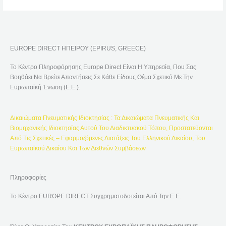
Ν
Α
Ζ
Ή
EUROPE DIRECT ΗΠΕΙΡΟΥ (EPIRUS, GREECE)
Τ
Η
Το Κέντρο Πληροφόρησης Europe Direct Είναι Η Υπηρεσία, Που Σας
Σ
Βοηθάει Να Βρείτε Απαντήσεις Σε Κάθε Είδους Θέμα Σχετικό Με Την
Η
Ευρωπαϊκή Ένωση (Ε.Ε.).
Γ
Ι
Δικαιώματα Πνευματικής Ιδιοκτησίας : Τα Δικαιώματα Πνευματικής Και
Α
Βιομηχανικής Ιδιοκτησίας Αυτού Του Διαδικτυακού Τόπου, Προστατεύονται
:
Από Τις Σχετικές – Εφαρμοζόμενες Διατάξεις Του Ελληνικού Δικαίου, Του
Ευρωπαϊκού Δικαίου Και Των Διεθνών Συμβάσεων
Πληροφορίες
Το Κέντρο EUROPE DIRECT Συγχρηματοδοτείται Από Την Ε.Ε.