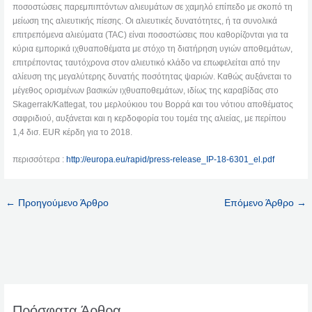
ποσοστώσεις παρεμπιπτόντων αλιευμάτων σε χαμηλό επίπεδο με σκοπό τη
μείωση της αλιευτικής πίεσης. Οι αλιευτικές δυνατότητες, ή τα συνολικά
επιτρεπόμενα αλιεύματα (TAC) είναι ποσοστώσεις που καθορίζονται για τα
κύρια εμπορικά ιχθυαποθέματα με στόχο τη διατήρηση υγιών αποθεμάτων,
επιτρέποντας ταυτόχρονα στον αλιευτικό κλάδο να επωφελείται από την
αλίευση της μεγαλύτερης δυνατής ποσότητας ψαριών. Καθώς αυξάνεται το
μέγεθος ορισμένων βασικών ιχθυαποθεμάτων, ιδίως της καραβίδας στο
Skagerrak/Kattegat, του μερλούκιου του Βορρά και του νότιου αποθέματος
σαφριδιού, αυξάνεται και η κερδοφορία του τομέα της αλιείας, με περίπου
1,4 δισ. EUR κέρδη για το 2018.
περισσότερα :
http://europa.eu/rapid/press-release_IP-18-6301_el.pdf
←
Προηγούμενο Άρθρο
Επόμενο Άρθρο
→
Πρόσφατα Άρθρα