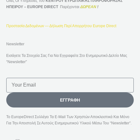
Όλες Οι Υπηρεσίες Του
ΚΕΝΤΡΟΥ ΕΥΡΩΠΑΪΚΗΣ ΠΛΗΡΟΦΟΡΗΣΗΣ
ΗΠΕΙΡΟΥ – EUROPE DIRECT
Παρέχονται
ΔΩΡΕΑΝ
!
Προστασία Δεδομένων — Δήλωση Περί Απορρήτου Europe Direct
Newsletter
Εισάγετε Τα Στοιχεία Σας Για Να Εγγραφείτε Στο Ενημερωτικό Δελτίο Μας
“Newsletter”
Email
ΕΓΓΡΑΦΉ
Το EuropeDirect Συλλέγει Τα E-Mail Των Χρηστών Αποκλειστικά Και Μόνο
Για Την Αποστολή Σε Αυτούς Ενημερωτικού Υλικού Μέσω Του “Newsletter”.