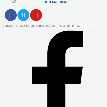
F
T
Y
A
W
O
C
I
U
Copyright ©
2026
Europe Direct Ηπείρου – Development By
ACID Design
E
T
T
B
T
U
O
E
B
O
R
E
K
-
F