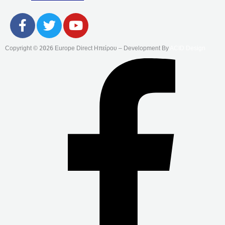
F
T
Y
A
W
O
C
I
U
Copyright ©
2026
Europe Direct Ηπείρου – Development By
ACID Design
E
T
T
B
T
U
O
E
B
O
R
E
K
-
F