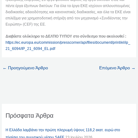
πέντε έργα έξυπνων δικτύων. Για όλα τα έργα ΕΚΕ ισχύουν απλουστευμένες
διαδικασίες αδειοδότησης και κανονιστικές διαδικασίες, και όλα τα ΕΚΕ είναι
επιλέξιμα για χρηματοδοτική στήριξη από τον μηχανισμό «Συνδέοντας την
Ευρώπη» (CEF) της ΕΕ.
Διαβάστε ολόκληρο το ΔΕΛΤΙΟ ΤΥΠΟΥ στο σύνδεσμο που ακολουθεί :
https://ec.europa.eu/commission/presscorner/api/files/document/print/el/ip_
21_6094/IP_21_6094_EL.pdf
←
Προηγούμενο Άρθρο
Επόμενο Άρθρο
→
Πρόσφατα Άρθρα
Η Ελλάδα λαμβάνει την πρώτη πληρωμή ύψους 118,2 εκατ. ευρώ στο
πλαίσιο του αμυντικού μέσου SAFE
23 Ιουλίου 2026