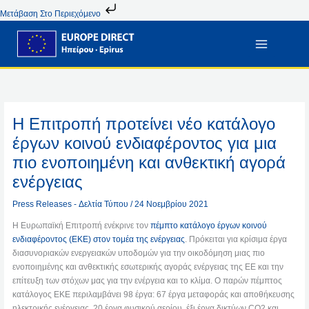
Μετάβαση
Μετάβαση Στο Περιεχόμενο
Στο
Περιεχόμενο
Η Επιτροπή προτείνει νέο κατάλογο
έργων κοινού ενδιαφέροντος για μια
πιο ενοποιημένη και ανθεκτική αγορά
ενέργειας
Press Releases - Δελτία Τύπου
/
24 Νοεμβρίου 2021
Η Ευρωπαϊκή Επιτροπή ενέκρινε τον
πέμπτο κατάλογο έργων κοινού
ενδιαφέροντος (ΕΚΕ) στον τομέα της ενέργειας
. Πρόκειται για κρίσιμα έργα
διασυνοριακών ενεργειακών υποδομών για την οικοδόμηση μιας πιο
ενοποιημένης και ανθεκτικής εσωτερικής αγοράς ενέργειας της ΕΕ και την
επίτευξη των στόχων μας για την ενέργεια και το κλίμα. Ο παρών πέμπτος
κατάλογος ΕΚΕ περιλαμβάνει 98 έργα: 67 έργα μεταφοράς και αποθήκευσης
ηλεκτρικής ενέργειας, 20 έργα φυσικού αερίου, έξι έργα δικτύων CO2 και