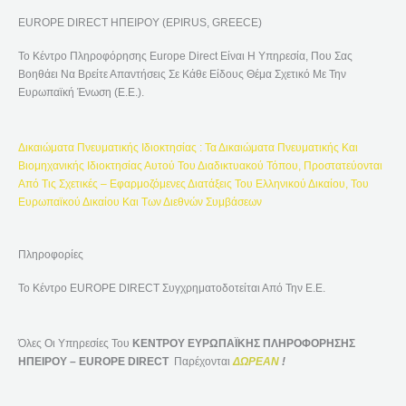
Ή
EUROPE DIRECT ΗΠΕΙΡΟΥ (EPIRUS, GREECE)
Τ
Η
Το Κέντρο Πληροφόρησης Europe Direct Είναι Η Υπηρεσία, Που Σας
Σ
Βοηθάει Να Βρείτε Απαντήσεις Σε Κάθε Είδους Θέμα Σχετικό Με Την
Η
Ευρωπαϊκή Ένωση (Ε.Ε.).
Γ
Ι
Δικαιώματα Πνευματικής Ιδιοκτησίας : Τα Δικαιώματα Πνευματικής Και
Α
Βιομηχανικής Ιδιοκτησίας Αυτού Του Διαδικτυακού Τόπου, Προστατεύονται
:
Από Τις Σχετικές – Εφαρμοζόμενες Διατάξεις Του Ελληνικού Δικαίου, Του
Ευρωπαϊκού Δικαίου Και Των Διεθνών Συμβάσεων
Πληροφορίες
Το Κέντρο EUROPE DIRECT Συγχρηματοδοτείται Από Την Ε.Ε.
Όλες Οι Υπηρεσίες Του
ΚΕΝΤΡΟΥ ΕΥΡΩΠΑΪΚΗΣ ΠΛΗΡΟΦΟΡΗΣΗΣ
ΗΠΕΙΡΟΥ – EUROPE DIRECT
Παρέχονται
ΔΩΡΕΑΝ
!