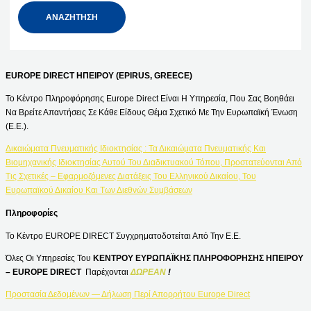
EUROPE DIRECT ΗΠΕΙΡΟΥ (EPIRUS, GREECE)
Το Κέντρο Πληροφόρησης Europe Direct Είναι Η Υπηρεσία, Που Σας Βοηθάει
Να Βρείτε Απαντήσεις Σε Κάθε Είδους Θέμα Σχετικό Με Την Ευρωπαϊκή Ένωση
(Ε.Ε.).
Δικαιώματα Πνευματικής Ιδιοκτησίας : Τα Δικαιώματα Πνευματικής Και
Βιομηχανικής Ιδιοκτησίας Αυτού Του Διαδικτυακού Τόπου, Προστατεύονται Από
Τις Σχετικές – Εφαρμοζόμενες Διατάξεις Του Ελληνικού Δικαίου, Του
Ευρωπαϊκού Δικαίου Και Των Διεθνών Συμβάσεων
Πληροφορίες
Το Κέντρο EUROPE DIRECT Συγχρηματοδοτείται Από Την Ε.Ε.
Όλες Οι Υπηρεσίες Του
ΚΕΝΤΡΟΥ ΕΥΡΩΠΑΪΚΗΣ ΠΛΗΡΟΦΟΡΗΣΗΣ ΗΠΕΙΡΟΥ
– EUROPE DIRECT
Παρέχονται
ΔΩΡΕΑΝ
!
Προστασία Δεδομένων — Δήλωση Περί Απορρήτου Europe Direct