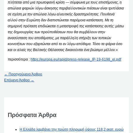
πλήττεται από μια πρωτοφανή κρίση — σύμφωνα με τους επιστήμονες, η
απώλεια ψαριών λόγω άσκησης περιβαλλοντικών πιέσεων είναι τριπλάσια
σε σχέση με την απώλεια λόγω αλιευτικής δραστηριότητας. Πουθενά
αλλού στην Ευρώπη δεν διαπιστώνεται παρόμοια κατάσταση. Με τη
σημερινή πρόταση επιδιώκεται η μεταστροφή της κατάστασης αυτής: μέσω
της δημιουργίας των προϋποθέσεων που θα συμβάλουν στην
ανασύσταση του αποθέματος, με παράλληλη στήριξη των τοπικών
κοινοτήτων που εξαρτώνται από το εν λόγω απόθεμα. Τόσο τα ψάρια όσο
και οι αλιείς της Βαλτικής Θάλασσας δικαιούνται ένα βιώσιμο μέλλον.
»
περισσότερα :
https://europa.eu/rapid/press-release_IP-19-6198_el.pdf
←
Προηγούμενο Άρθρο
Επόμενο Άρθρο
→
Πρόσφατα Άρθρα
Η Ελλάδα λαμβάνει την πρώτη πληρωμή ύψους 118,2 εκατ. ευρώ