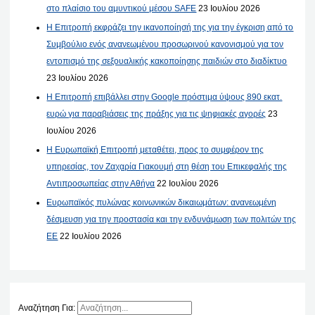
στο πλαίσιο του αμυντικού μέσου SAFE
23 Ιουλίου 2026
Η Επιτροπή εκφράζει την ικανοποίησή της για την έγκριση από το
Συμβούλιο ενός ανανεωμένου προσωρινού κανονισμού για τον
εντοπισμό της σεξουαλικής κακοποίησης παιδιών στο διαδίκτυο
23 Ιουλίου 2026
Η Επιτροπή επιβάλλει στην Google πρόστιμα ύψους 890 εκατ.
ευρώ για παραβιάσεις της πράξης για τις ψηφιακές αγορές
23
Ιουλίου 2026
Η Ευρωπαϊκή Επιτροπή μεταθέτει, προς το συμφέρον της
υπηρεσίας, τον Ζαχαρία Γιακουμή στη θέση του Επικεφαλής της
Αντιπροσωπείας στην Αθήνα
22 Ιουλίου 2026
Ευρωπαϊκός πυλώνας κοινωνικών δικαιωμάτων: ανανεωμένη
δέσμευση για την προστασία και την ενδυνάμωση των πολιτών της
ΕΕ
22 Ιουλίου 2026
Αναζήτηση Για: