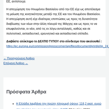
ΕΕ, αντίστοιχα.
Η αποχώρηση του Ηνωμένου Βασιλείου από την ΕΕ είχε ως αποτέλεσμα
τη μείωση της κινητικότητας μεταξύ της ΕΕ και του Ηνωμένου Βασιλείου.
Η αποχώρηση αυτή είχε ιδιαίτερες επιπτώσεις ως προς τη δυνατότητα
διαβίωσης των νέων στην άλλη πλευρά της Μάγχης και ως προς το να
επωφελούνται, οι νέοι, από τις εν λόγω ανταλλαγές, καθώς και σε
πολιτιστικό, εκπαιδευτικό, ερευνητικό και εκπαιδευτικό επίπεδο.
Διαβάστε ολόκληρο το ΔΕΛΤΙΟ ΤΥΠΟΥ στο σύνδεσμο που ακολουθεί :
https://ec.europa.eu/commission/presscorner/api/files/document/print/el/ip
←
Προηγούμενο Άρθρο
Επόμενο Άρθρο
→
Πρόσφατα Άρθρα
Η Ελλάδα λαμβάνει την πρώτη πληρωμή ύψους 118,2 εκατ. ευρώ