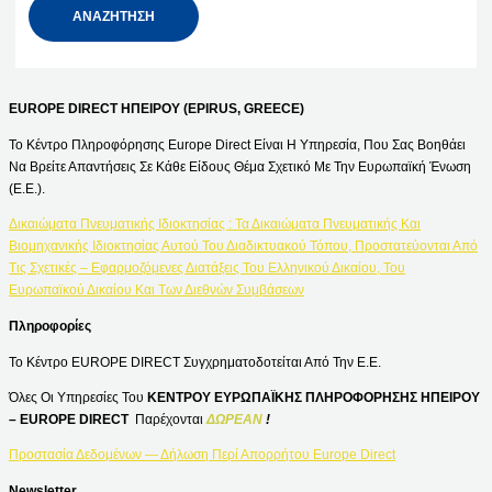
EUROPE DIRECT ΗΠΕΙΡΟΥ (EPIRUS, GREECE)
Το Κέντρο Πληροφόρησης Europe Direct Είναι Η Υπηρεσία, Που Σας Βοηθάει
Να Βρείτε Απαντήσεις Σε Κάθε Είδους Θέμα Σχετικό Με Την Ευρωπαϊκή Ένωση
(Ε.Ε.).
Δικαιώματα Πνευματικής Ιδιοκτησίας : Τα Δικαιώματα Πνευματικής Και
Βιομηχανικής Ιδιοκτησίας Αυτού Του Διαδικτυακού Τόπου, Προστατεύονται Από
Τις Σχετικές – Εφαρμοζόμενες Διατάξεις Του Ελληνικού Δικαίου, Του
Ευρωπαϊκού Δικαίου Και Των Διεθνών Συμβάσεων
Πληροφορίες
Το Κέντρο EUROPE DIRECT Συγχρηματοδοτείται Από Την Ε.Ε.
Όλες Οι Υπηρεσίες Του
ΚΕΝΤΡΟΥ ΕΥΡΩΠΑΪΚΗΣ ΠΛΗΡΟΦΟΡΗΣΗΣ ΗΠΕΙΡΟΥ
– EUROPE DIRECT
Παρέχονται
ΔΩΡΕΑΝ
!
Προστασία Δεδομένων — Δήλωση Περί Απορρήτου Europe Direct
Newsletter