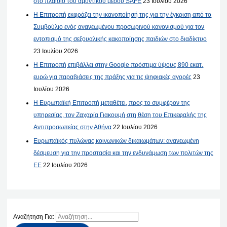
στο πλαίσιο του αμυντικού μέσου SAFE
23 Ιουλίου 2026
Η Επιτροπή εκφράζει την ικανοποίησή της για την έγκριση από το
Συμβούλιο ενός ανανεωμένου προσωρινού κανονισμού για τον
εντοπισμό της σεξουαλικής κακοποίησης παιδιών στο διαδίκτυο
23 Ιουλίου 2026
Η Επιτροπή επιβάλλει στην Google πρόστιμα ύψους 890 εκατ.
ευρώ για παραβιάσεις της πράξης για τις ψηφιακές αγορές
23
Ιουλίου 2026
Η Ευρωπαϊκή Επιτροπή μεταθέτει, προς το συμφέρον της
υπηρεσίας, τον Ζαχαρία Γιακουμή στη θέση του Επικεφαλής της
Αντιπροσωπείας στην Αθήνα
22 Ιουλίου 2026
Ευρωπαϊκός πυλώνας κοινωνικών δικαιωμάτων: ανανεωμένη
δέσμευση για την προστασία και την ενδυνάμωση των πολιτών της
ΕΕ
22 Ιουλίου 2026
Αναζήτηση Για: