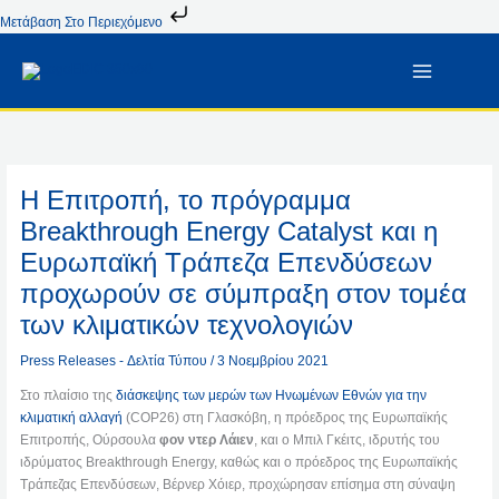
Μετάβαση
Μετάβαση Στο Περιεχόμενο
Στο
Περιεχόμενο
Η Επιτροπή, το πρόγραμμα
Breakthrough Energy Catalyst και η
Ευρωπαϊκή Τράπεζα Επενδύσεων
προχωρούν σε σύμπραξη στον τομέα
των κλιματικών τεχνολογιών
Press Releases - Δελτία Τύπου
/
3 Νοεμβρίου 2021
Στο πλαίσιο της
διάσκεψης των μερών των Ηνωμένων Εθνών για την
κλιματική αλλαγή
(COP26) στη Γλασκόβη, η πρόεδρος της Ευρωπαϊκής
Επιτροπής, Ούρσουλα
φον ντερ Λάιεν
, και ο Μπιλ Γκέιτς, ιδρυτής του
ιδρύματος Breakthrough Energy, καθώς και ο πρόεδρος της Ευρωπαϊκής
Τράπεζας Επενδύσεων, Βέρνερ Χόιερ, προχώρησαν επίσημα στη σύναψη