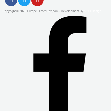
A
W
O
C
I
U
Copyright ©
2026
Europe Direct Ηπείρου – Development By
ACID Design
E
T
T
B
T
U
O
E
B
O
R
E
K
-
F