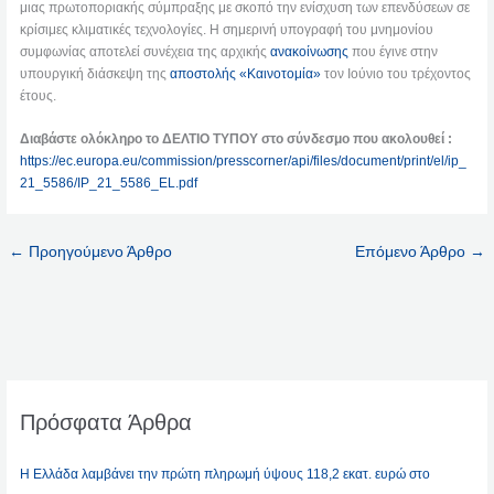
μιας πρωτοποριακής σύμπραξης με σκοπό την ενίσχυση των επενδύσεων σε
κρίσιμες κλιματικές τεχνολογίες. Η σημερινή υπογραφή του μνημονίου
συμφωνίας αποτελεί συνέχεια της αρχικής
ανακοίνωσης
που έγινε στην
υπουργική διάσκεψη της
αποστολής «Καινοτομία»
τον Ιούνιο του τρέχοντος
έτους.
Διαβάστε ολόκληρο το ΔΕΛΤΙΟ ΤΥΠΟΥ στο σύνδεσμο που ακολουθεί :
https://ec.europa.eu/commission/presscorner/api/files/document/print/el/ip_
21_5586/IP_21_5586_EL.pdf
←
Προηγούμενο Άρθρο
Επόμενο Άρθρο
→
Πρόσφατα Άρθρα
Η Ελλάδα λαμβάνει την πρώτη πληρωμή ύψους 118,2 εκατ. ευρώ στο