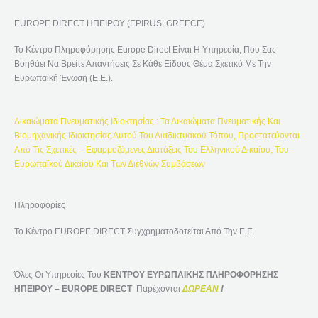
Ή
EUROPE DIRECT ΗΠΕΙΡΟΥ (EPIRUS, GREECE)
Τ
Η
Το Κέντρο Πληροφόρησης Europe Direct Είναι Η Υπηρεσία, Που Σας
Σ
Βοηθάει Να Βρείτε Απαντήσεις Σε Κάθε Είδους Θέμα Σχετικό Με Την
Η
Ευρωπαϊκή Ένωση (Ε.Ε.).
Γ
Ι
Δικαιώματα Πνευματικής Ιδιοκτησίας : Τα Δικαιώματα Πνευματικής Και
Α
Βιομηχανικής Ιδιοκτησίας Αυτού Του Διαδικτυακού Τόπου, Προστατεύονται
:
Από Τις Σχετικές – Εφαρμοζόμενες Διατάξεις Του Ελληνικού Δικαίου, Του
Ευρωπαϊκού Δικαίου Και Των Διεθνών Συμβάσεων
Πληροφορίες
Το Κέντρο EUROPE DIRECT Συγχρηματοδοτείται Από Την Ε.Ε.
Όλες Οι Υπηρεσίες Του
ΚΕΝΤΡΟΥ ΕΥΡΩΠΑΪΚΗΣ ΠΛΗΡΟΦΟΡΗΣΗΣ
ΗΠΕΙΡΟΥ – EUROPE DIRECT
Παρέχονται
ΔΩΡΕΑΝ
!