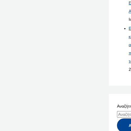
Ε
Α
Ι
Ε
κ
α
π
τ
2
Αναζήτη