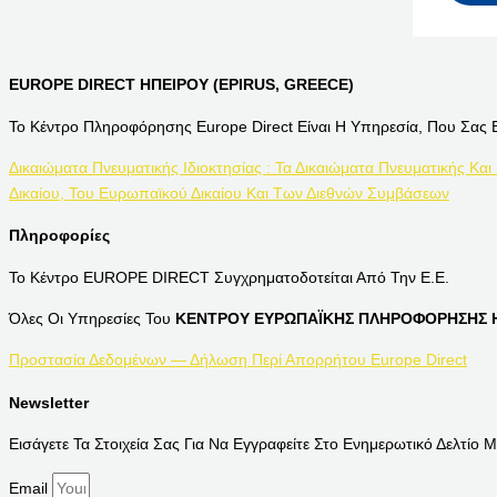
EUROPE DIRECT ΗΠΕΙΡΟΥ (EPIRUS, GREECE)
Το Κέντρο Πληροφόρησης Europe Direct Είναι Η Υπηρεσία, Που Σας 
Δικαιώματα Πνευματικής Ιδιοκτησίας : Τα Δικαιώματα Πνευματικής Και
Δικαίου, Του Ευρωπαϊκού Δικαίου Και Των Διεθνών Συμβάσεων
Πληροφορίες
Το Κέντρο EUROPE DIRECT Συγχρηματοδοτείται Από Την Ε.Ε.
Όλες Οι Υπηρεσίες Του
ΚΕΝΤΡΟΥ ΕΥΡΩΠΑΪΚΗΣ ΠΛΗΡΟΦΟΡΗΣΗΣ Η
Προστασία Δεδομένων — Δήλωση Περί Απορρήτου Europe Direct
Newsletter
Εισάγετε Τα Στοιχεία Σας Για Να Εγγραφείτε Στο Ενημερωτικό Δελτίο Μ
Email