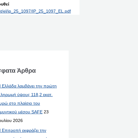
υθεί
int/el/ip_25_1097/IP_25_1097_EL.pdf
φατα Άρθρα
 Ελλάδα λαμβάνει την πρώτη
ληρωμή ύψους 118,2 εκατ.
υρώ στο πλαίσιο του
μυντικού μέσου SAFE
23
ουλίου 2026
 Επιτροπή εκφράζει την