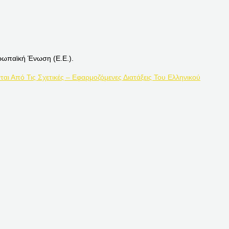
ρωπαϊκή Ένωση (Ε.Ε.).
ται Από Τις Σχετικές – Εφαρμοζόμενες Διατάξεις Του Ελληνικού