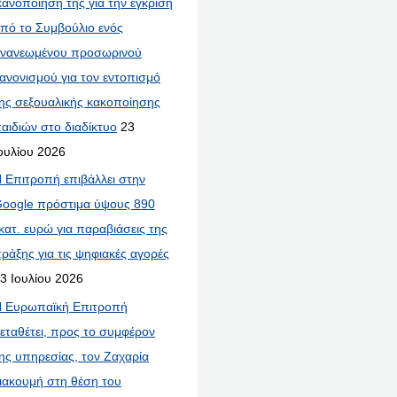
κανοποίησή της για την έγκριση
πό το Συμβούλιο ενός
νανεωμένου προσωρινού
ανονισμού για τον εντοπισμό
ης σεξουαλικής κακοποίησης
αιδιών στο διαδίκτυο
23
ουλίου 2026
 Επιτροπή επιβάλλει στην
oogle πρόστιμα ύψους 890
κατ. ευρώ για παραβιάσεις της
ράξης για τις ψηφιακές αγορές
3 Ιουλίου 2026
 Ευρωπαϊκή Επιτροπή
εταθέτει, προς το συμφέρον
ης υπηρεσίας, τον Ζαχαρία
ιακουμή στη θέση του