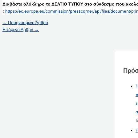
Διαβάστε ολόκληρο το ΔΕΛΤΙΟ ΤΥΠΟΥ στο σύνδεσμο που ακολο
:
https://ec.europa.eu/commission/presscorner/api/files/document/pr
←
Προηγούμενο Άρθρο
Επόμενο Άρθρο
→
Πρόσ
Η
π
ε
α
Ι
Η