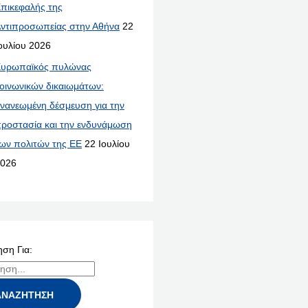
πικεφαλής της
ντιπροσωπείας στην Αθήνα
22
ουλίου 2026
υρωπαϊκός πυλώνας
οινωνικών δικαιωμάτων:
νανεωμένη δέσμευση για την
ροστασία και την ενδυνάμωση
ων πολιτών της ΕΕ
22 Ιουλίου
026
ση Για: