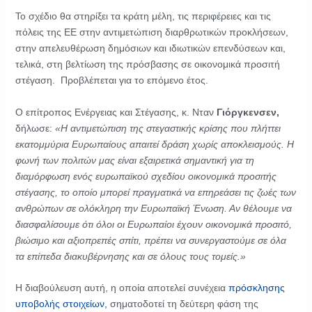
Το σχέδιο θα στηρίξει τα κράτη μέλη, τις περιφέρειες και τις
πόλεις της ΕΕ στην αντιμετώπιση διαρθρωτικών προκλήσεων,
στην απελευθέρωση δημόσιων και ιδιωτικών επενδύσεων και,
τελικά, στη βελτίωση της πρόσβασης σε οικονομικά προσιτή
στέγαση. Προβλέπεται για το επόμενο έτος.
Ο επίτροπος Ενέργειας και Στέγασης, κ. Νταν
Γιόργκενσεν,
δήλωσε:
«Η αντιμετώπιση της στεγαστικής κρίσης που πλήττει
εκατομμύρια Ευρωπαίους απαιτεί δράση χωρίς αποκλεισμούς. Η
φωνή των πολιτών μας είναι εξαιρετικά σημαντική για τη
διαμόρφωση ενός ευρωπαϊκού σχεδίου οικονομικά προσιτής
στέγασης, το οποίο μπορεί πραγματικά να επηρεάσει τις ζωές των
ανθρώπων σε ολόκληρη την Ευρωπαϊκή Ένωση. Αν θέλουμε να
διασφαλίσουμε ότι όλοι οι Ευρωπαίοι έχουν οικονομικά προσιτό,
βιώσιμο και αξιοπρεπές σπίτι, πρέπει να συνεργαστούμε σε όλα
τα επίπεδα διακυβέρνησης και σε όλους τους τομείς.»
Η διαβούλευση αυτή, η οποία αποτελεί συνέχεια
πρόσκλησης
υποβολής στοιχείων,
σηματοδοτεί τη δεύτερη φάση της