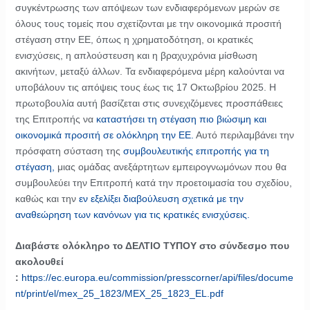
συγκέντρωσης των απόψεων των ενδιαφερόμενων μερών σε
όλους τους τομείς που σχετίζονται με την οικονομικά προσιτή
στέγαση στην ΕΕ, όπως η χρηματοδότηση, οι κρατικές
ενισχύσεις, η απλούστευση και η βραχυχρόνια μίσθωση
ακινήτων, μεταξύ άλλων. Τα ενδιαφερόμενα μέρη καλούνται να
υποβάλουν τις απόψεις τους έως τις 17 Οκτωβρίου 2025. Η
πρωτοβουλία αυτή βασίζεται στις συνεχιζόμενες προσπάθειες
της Επιτροπής να
καταστήσει τη στέγαση πιο βιώσιμη και
οικονομικά προσιτή σε ολόκληρη την ΕΕ.
Αυτό περιλαμβάνει την
πρόσφατη σύσταση της
συμβουλευτικής επιτροπής για τη
στέγαση,
μιας ομάδας ανεξάρτητων εμπειρογνωμόνων που θα
συμβουλεύει την Επιτροπή κατά την προετοιμασία του σχεδίου,
καθώς και την
εν εξελίξει διαβούλευση σχετικά με την
αναθεώρηση των κανόνων για τις κρατικές ενισχύσεις.
Διαβάστε ολόκληρο το ΔΕΛΤΙΟ ΤΥΠΟΥ στο σύνδεσμο που
ακολουθεί
:
https://ec.europa.eu/commission/presscorner/api/files/docume
nt/print/el/mex_25_1823/MEX_25_1823_EL.pdf