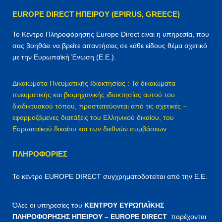
η
EUROPE DIRECT ΗΠΕΙΡΟΥ (EPIRUS, GREECE)
σ
η
Το Κέντρο Πληροφόρησης Europe Direct είναι η υπηρεσία, που
γ
σας βοηθάει να βρείτε απαντήσεις σε κάθε είδους θέμα σχετικό
ι
με την Ευρωπαϊκή Ένωση (Ε.Ε.).
α
:
Δικαιώματα Πνευματικής Ιδιοκτησίας : Τα δικαιώματα
πνευματικής και βιομηχανικής ιδιοκτησίας αυτού του
διαδικτυακού τόπου, προστατεύονται από τις σχετικές –
εφαρμοζόμενες διατάξεις του Ελληνικού δικαίου, του
Ευρωπαϊκού δικαίου και των διεθνών συμβάσεων
ΠΛΗΡΟΦΟΡΊΕΣ
Το κέντρο EUROPE DIRECT συγχρηματοδοτείται από την Ε.Ε.
Όλες οι υπηρεσίες του
ΚΕΝΤΡΟΥ ΕΥΡΩΠΑΪΚΗΣ
ΠΛΗΡΟΦΟΡΗΣΗΣ ΗΠΕΙΡΟΥ – EUROPE DIRECT
παρέχονται