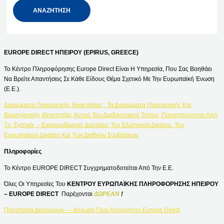
EUROPE DIRECT ΗΠΕΙΡΟΥ (EPIRUS, GREECE)
Το Κέντρο Πληροφόρησης Europe Direct Είναι Η Υπηρεσία, Που Σας Βοηθάει
Να Βρείτε Απαντήσεις Σε Κάθε Είδους Θέμα Σχετικό Με Την Ευρωπαϊκή Ένωση
(Ε.Ε.).
Δικαιώματα Πνευματικής Ιδιοκτησίας : Τα Δικαιώματα Πνευματικής Και
Βιομηχανικής Ιδιοκτησίας Αυτού Του Διαδικτυακού Τόπου, Προστατεύονται Από
Τις Σχετικές – Εφαρμοζόμενες Διατάξεις Του Ελληνικού Δικαίου, Του
Ευρωπαϊκού Δικαίου Και Των Διεθνών Συμβάσεων
Πληροφορίες
Το Κέντρο EUROPE DIRECT Συγχρηματοδοτείται Από Την Ε.Ε.
Όλες Οι Υπηρεσίες Του
ΚΕΝΤΡΟΥ ΕΥΡΩΠΑΪΚΗΣ ΠΛΗΡΟΦΟΡΗΣΗΣ ΗΠΕΙΡΟΥ
– EUROPE DIRECT
Παρέχονται
ΔΩΡΕΑΝ
!
Προστασία Δεδομένων — Δήλωση Περί Απορρήτου Europe Direct