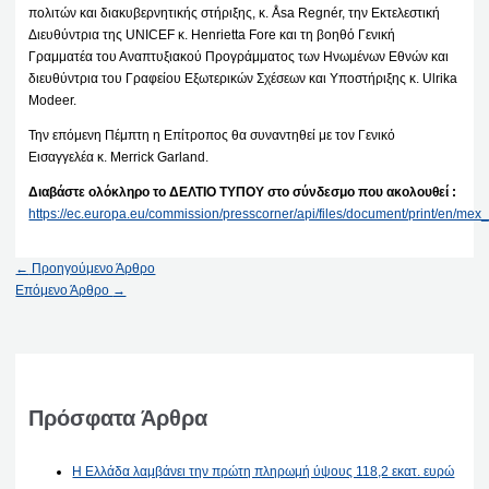
πολιτών και διακυβερνητικής στήριξης, κ. Åsa Regnér, την Εκτελεστική
Διευθύντρια της UNICEF κ. Henrietta Fore και τη βοηθό Γενική
Γραμματέα του Αναπτυξιακού Προγράμματος των Ηνωμένων Εθνών και
διευθύντρια του Γραφείου Εξωτερικών Σχέσεων και Υποστήριξης κ. Ulrika
Modeer.
Την επόμενη Πέμπτη η Επίτροπος θα συναντηθεί με τον Γενικό
Εισαγγελέα κ. Merrick Garland.
Διαβάστε ολόκληρο το ΔΕΛΤΙΟ ΤΥΠΟΥ στο σύνδεσμο που ακολουθεί :
https://ec.europa.eu/commission/presscorner/api/files/document/print/en
←
Προηγούμενο Άρθρο
Επόμενο Άρθρο
→
Πρόσφατα Άρθρα
Η Ελλάδα λαμβάνει την πρώτη πληρωμή ύψους 118,2 εκατ. ευρώ