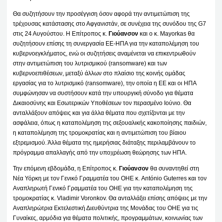
Θα συζητήσουν την προσέγγιση όσον αφορά την αντιμετώπιση της
τρέχουσας κατάστασης στο Αφγανιστάν, σε συνέχεια της συνόδου της G7
στις 24 Αυγούστου. Η Επίτροπος κ.
Γιούανσον
και ο κ. Mayorkas θα
συζητήσουν επίσης τη συνεργασία ΕΕ-ΗΠΑ για την καταπολέμηση του
κυβερνοεγκλήματος, ενώ οι συζητήσεις αναμένεται να επικεντρωθούν
στην αντιμετώπιση του λυτρισμικού (ransomware) και των
κυβερνοεπιθέσεων, μεταξύ άλλων στο πλαίσιο της κοινής ομάδας
εργασίας για το λυτρισμικό (ransomware), την οποία η ΕΕ και οι ΗΠΑ
συμφώνησαν να συστήσουν κατά την υπουργική σύνοδο για θέματα
Δικαιοσύνης και Εσωτερικών Υποθέσεων τον περασμένο Ιούνιο. Θα
ανταλλάξουν απόψεις και για άλλα θέματα που σχετίζονται με την
ασφάλεια, όπως η καταπολέμηση της σεξουαλικής κακοποίησης παιδιών,
η καταπολέμηση της τρομοκρατίας και η αντιμετώπιση του βίαιου
εξτρεμισμού. Άλλα θέματα της ημερήσιας διάταξης περιλαμβάνουν το
πρόγραμμα απαλλαγής από την υποχρέωση θεώρησης των ΗΠΑ.
Την επόμενη εβδομάδα, η Επίτροπος κ.
Γιούανσον
θα συναντηθεί στη
Νέα Υόρκη με τον Γενικό Γραμματέα του ΟΗΕ κ. António Guterres και τον
Αναπληρωτή Γενικό Γραμματέα του ΟΗΕ για την καταπολέμηση της
τρομοκρατίας κ. Vladimir Voronkov. Θα ανταλλάξει επίσης απόψεις με την
Αναπληρώτρια Εκτελεστική Διευθύντρια της Μονάδας του ΟΗΕ για τις
Γυναίκες, αρμόδια για θέματα πολιτικής, προγραμμάτων, κοινωνίας των