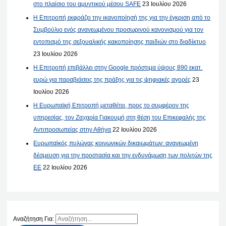
στο πλαίσιο του αμυντικού μέσου SAFE
23 Ιουλίου 2026
Η Επιτροπή εκφράζει την ικανοποίησή της για την έγκριση από το
Συμβούλιο ενός ανανεωμένου προσωρινού κανονισμού για τον
εντοπισμό της σεξουαλικής κακοποίησης παιδιών στο διαδίκτυο
23 Ιουλίου 2026
Η Επιτροπή επιβάλλει στην Google πρόστιμα ύψους 890 εκατ.
ευρώ για παραβιάσεις της πράξης για τις ψηφιακές αγορές
23
Ιουλίου 2026
Η Ευρωπαϊκή Επιτροπή μεταθέτει, προς το συμφέρον της
υπηρεσίας, τον Ζαχαρία Γιακουμή στη θέση του Επικεφαλής της
Αντιπροσωπείας στην Αθήνα
22 Ιουλίου 2026
Ευρωπαϊκός πυλώνας κοινωνικών δικαιωμάτων: ανανεωμένη
δέσμευση για την προστασία και την ενδυνάμωση των πολιτών της
ΕΕ
22 Ιουλίου 2026
Αναζήτηση Για: