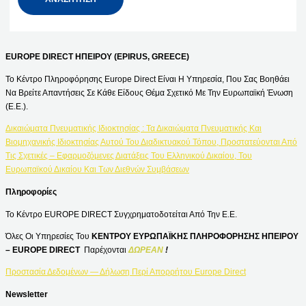
EUROPE DIRECT ΗΠΕΙΡΟΥ (EPIRUS, GREECE)
Το Κέντρο Πληροφόρησης Europe Direct Είναι Η Υπηρεσία, Που Σας Βοηθάει
Να Βρείτε Απαντήσεις Σε Κάθε Είδους Θέμα Σχετικό Με Την Ευρωπαϊκή Ένωση
(Ε.Ε.).
Δικαιώματα Πνευματικής Ιδιοκτησίας : Τα Δικαιώματα Πνευματικής Και
Βιομηχανικής Ιδιοκτησίας Αυτού Του Διαδικτυακού Τόπου, Προστατεύονται Από
Τις Σχετικές – Εφαρμοζόμενες Διατάξεις Του Ελληνικού Δικαίου, Του
Ευρωπαϊκού Δικαίου Και Των Διεθνών Συμβάσεων
Πληροφορίες
Το Κέντρο EUROPE DIRECT Συγχρηματοδοτείται Από Την Ε.Ε.
Όλες Οι Υπηρεσίες Του
ΚΕΝΤΡΟΥ ΕΥΡΩΠΑΪΚΗΣ ΠΛΗΡΟΦΟΡΗΣΗΣ ΗΠΕΙΡΟΥ
– EUROPE DIRECT
Παρέχονται
ΔΩΡΕΑΝ
!
Προστασία Δεδομένων — Δήλωση Περί Απορρήτου Europe Direct
Newsletter