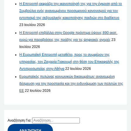
Η Επιτροπή εκφράζει την ικανοποίησή της για την έγκριση από το
Συμβούλιο ενός ανανεωμένου προσωρινού κανονισμού για τον
εντοπισμό της σεξουαλικής κακοποίησης παιδιών στο διαδίκτυο
23 Ιουλίου 2026
Η Επιτροπή επιβάλλει στην Google πρόστιμα ύψους 890 εκατ.
ευρώ για παραβιάσεις της πράξης για τις ψηφιακές αγορές
23
Ιουλίου 2026
Η Ευρωπαϊκή Επιτροπή μεταθέτει, προς το συμφέρον της
υπηρεσίας, τον Ζαχαρία Γιακουμή στη θέση του Επικεφαλής της
Αντιπροσωπείας στην Αθήνα
22 Ιουλίου 2026
Ευρωπαϊκός πυλώνας κοινωνικών δικαιωμάτων: ανανεωμένη
δέσμευση για την προστασία και την ενδυνάμωση των πολιτών της
ΕΕ
22 Ιουλίου 2026
Αναζήτηση Για: