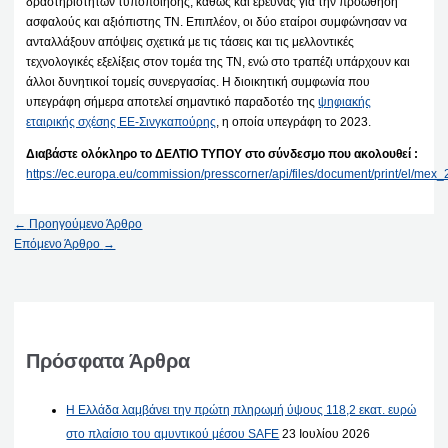
δραστηριοτήτων τυποποίησης, καθώς και έρευνας για την προώθηση
ασφαλούς και αξιόπιστης ΤΝ. Επιπλέον, οι δύο εταίροι συμφώνησαν να
ανταλλάξουν απόψεις σχετικά με τις τάσεις και τις μελλοντικές
τεχνολογικές εξελίξεις στον τομέα της ΤΝ, ενώ στο τραπέζι υπάρχουν και
άλλοι δυνητικοί τομείς συνεργασίας. Η διοικητική συμφωνία που
υπεγράφη σήμερα αποτελεί σημαντικό παραδοτέο της
ψηφιακής
εταιρικής σχέσης ΕΕ-Σινγκαπούρης
, η οποία υπεγράφη το 2023.
Διαβάστε ολόκληρο το ΔΕΛΤΙΟ ΤΥΠΟΥ στο σύνδεσμο που ακολουθεί :
https://ec.europa.eu/commission/presscorner/api/files/document/print/el/
←
Προηγούμενο Άρθρο
Επόμενο Άρθρο
→
Πρόσφατα Άρθρα
Η Ελλάδα λαμβάνει την πρώτη πληρωμή ύψους 118,2 εκατ. ευρώ
στο πλαίσιο του αμυντικού μέσου SAFE
23 Ιουλίου 2026