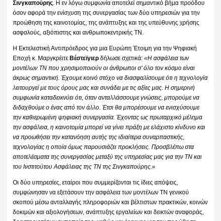
Σινγκαπούρης
. Η εν λόγω συμφωνία αποτελεί σημαντικό βήμα προόδου
όσον αφορά την ενίσχυση της συνεργασίας των δύο υπηρεσιών για την
προώθηση της καινοτομίας, της ανάπτυξης και της υπεύθυνης χρήσης
ασφαλούς, αξιόπιστης και ανθρωποκεντρικής ΤΝ.
Η Εκτελεστική Αντιπρόεδρος για μια Ευρώπη Έτοιμη για την Ψηφιακή
Εποχή κ. Μαργκρέιτε
Βέστεϊγιερ
δήλωσε σχετικά:
«Η ασφάλεια των
μοντέλων ΤΝ που χρησιμοποιούν οι άνθρωποι σ’ όλο τον κόσμο είναι
άκρως σημαντική. Έχουμε κοινό στόχο να διασφαλίσουμε ότι η τεχνολογία
λειτουργεί με τους όρους μας και συνάδει με τις αξίες μας. Η σημερινή
συμφωνία καταδεικνύει ότι, όταν ανταλλάσσουμε γνώσεις, μπορούμε να
διδαχθούμε ο ένας από τον άλλο. Έτσι θα μπορέσουμε να ενισχύσουμε
την καθιερωμένη ψηφιακή συνεργασία. Έχοντας ως πρωταρχικό μέλημα
την ασφάλεια, η καινοτομία μπορεί να γίνει πράξη με ελάχιστο κίνδυνο και
να προωθήσει την κατανόηση αυτής της ιδιαίτερα συναρπαστικής,
τεχνολογίας η οποία όμως παρουσιάζει προκλήσεις. Προσβλέπω στα
αποτελέσματα της συνεργασίας μεταξύ της υπηρεσίας μας για την ΤΝ και
του Ινστιτούτου Ασφάλειας της ΤΝ της Σινγκαπούρης.»
Οι δύο υπηρεσίες, εταίροι που συμμερίζονται τις ίδιες απόψεις,
συμφώνησαν να εξετάσουν την ασφάλεια των μοντέλων ΤΝ γενικού
σκοπού μέσω ανταλλαγής πληροφοριών και βέλτιστων πρακτικών, κοινών
δοκιμών και αξιολογήσεων, ανάπτυξης εργαλείων και δεικτών αναφοράς,