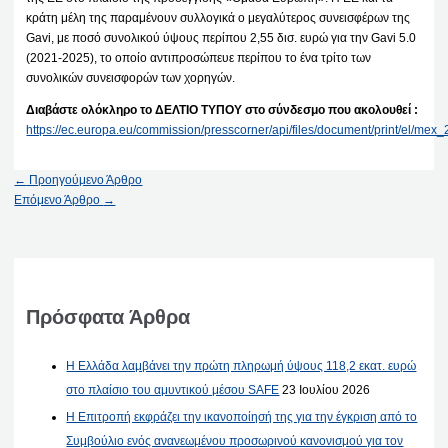
κράτη μέλη της παραμένουν συλλογικά ο μεγαλύτερος συνεισφέρων της
Gavi, με ποσό συνολικού ύψους περίπου 2,55 δισ. ευρώ για την Gavi 5.0
(2021-2025), το οποίο αντιπροσώπευε περίπου το ένα τρίτο των
συνολικών συνεισφορών των χορηγών.
Διαβάστε ολόκληρο το ΔΕΛΤΙΟ ΤΥΠΟΥ στο σύνδεσμο που ακολουθεί :
https://ec.europa.eu/commission/presscorner/api/files/document/print/el/
←
Προηγούμενο Άρθρο
Επόμενο Άρθρο
→
Πρόσφατα Άρθρα
Η Ελλάδα λαμβάνει την πρώτη πληρωμή ύψους 118,2 εκατ. ευρώ
στο πλαίσιο του αμυντικού μέσου SAFE
23 Ιουλίου 2026
Η Επιτροπή εκφράζει την ικανοποίησή της για την έγκριση από το
Συμβούλιο ενός ανανεωμένου προσωρινού κανονισμού για τον