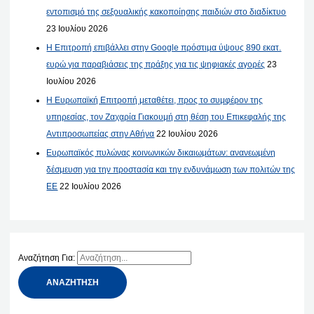
εντοπισμό της σεξουαλικής κακοποίησης παιδιών στο διαδίκτυο
23 Ιουλίου 2026
Η Επιτροπή επιβάλλει στην Google πρόστιμα ύψους 890 εκατ.
ευρώ για παραβιάσεις της πράξης για τις ψηφιακές αγορές
23
Ιουλίου 2026
Η Ευρωπαϊκή Επιτροπή μεταθέτει, προς το συμφέρον της
υπηρεσίας, τον Ζαχαρία Γιακουμή στη θέση του Επικεφαλής της
Αντιπροσωπείας στην Αθήνα
22 Ιουλίου 2026
Ευρωπαϊκός πυλώνας κοινωνικών δικαιωμάτων: ανανεωμένη
δέσμευση για την προστασία και την ενδυνάμωση των πολιτών της
ΕΕ
22 Ιουλίου 2026
Αναζήτηση Για: