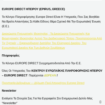
EUROPE DIRECT ΗΠΕΙΡΟΥ (EPIRUS, GREECE)
Το Κέντρο Πληροφόρησης Europe Direct Είναι Η Υπηρεσία, Που Σας Βοηθάει
Να Βρείτε Απαντήσεις Σε Κάθε Είδους Θέμα Σχετικό Με Την Ευρωπαϊκή Ένωση
(Ε.Ε.).
Δικαιώματα Πνευματικής Ιδιοκτησίας : Τα Δικαιώματα Πνευματικής Και
Βιομηχανικής Ιδιοκτησίας Αυτού Του Διαδικτυακού Τόπου, Προστατεύονται Από
Τις Σχετικές – Εφαρμοζόμενες Διατάξεις Του Ελληνικού Δικαίου, Του
Ευρωπαϊκού Δικαίου Και Των Διεθνών Συμβάσεων
Πληροφορίες
Το Κέντρο EUROPE DIRECT Συγχρηματοδοτείται Από Την Ε.Ε.
Όλες Οι Υπηρεσίες Του
ΚΕΝΤΡΟΥ ΕΥΡΩΠΑΪΚΗΣ ΠΛΗΡΟΦΟΡΗΣΗΣ ΗΠΕΙΡΟΥ
– EUROPE DIRECT
Παρέχονται
ΔΩΡΕΑΝ
!
Προστασία Δεδομένων — Δήλωση Περί Απορρήτου Europe Direct
Newsletter
Εισάγετε Τα Στοιχεία Σας Για Να Εγγραφείτε Στο Ενημερωτικό Δελτίο Μας
“Newsletter”