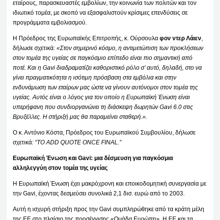
εταίρους, παρασκευαστές εμβολίων, την κοινωνία των πολιτών και τον
ιδιωτικό τομέα, με σκοπό να εξασφαλιστούν κρίσιμες επενδύσεις σε
προγράμματα εμβολιασμού.
Η Πρόεδρος της Ευρωπαϊκής Επιτροπής, κ. Ούρσουλα
φον ντερ Λάιεν
,
δήλωσε σχετικά
: «Στον σημερινό κόσμο, η αντιμετώπιση των προκλήσεων
στον τομέα της υγείας σε παγκόσμιο επίπεδο είναι πιο σημαντική από
ποτέ. Και η Gavi διαδραματίζει καθοριστικό ρόλο σ’ αυτό, δηλαδή, στο να
γίνει πραγματικότητα η ισότιμη πρόσβαση στα εμβόλια και στην
ενδυνάμωση των εταίρων μας ώστε να γίνουν αυτόνομοι στον τομέα της
υγείας. Αυτός είναι ο λόγος για τον οποίο η Ευρωπαϊκή Ένωση είναι
υπερήφανη που συνδιοργανώνει τη διάσκεψη δωρητών Gavi 6.0 στις
Βρυξέλλες. Η στήριξή μας θα παραμείνει σταθερή.».
Ο κ. Αντόνιο Κόστα, Πρόεδρος του Ευρωπαϊκού Συμβουλίου, δήλωσε
σχετικά
: “TO ADD QUOTE ONCE FINAL.”
Ευρωπαϊκή Ένωση και Gavi: μια δέσμευση για παγκόσμια
αλληλεγγύη στον τομέα της υγείας
Η Ευρωπαϊκή Ένωση έχει μακρόχρονη και εποικοδομητική συνεργασία με
την Gavi, έχοντας δεσμεύσει συνολικά 2,1 δισ. ευρώ από το 2003.
Αυτή η ισχυρή στήριξη προς την Gavi συμπληρώθηκε από τα κράτη μέλη
της ΕΕ στο πλαίσιο της προσέγγισης «Ομάδα Ευρώπη». Η ΕΕ και τα