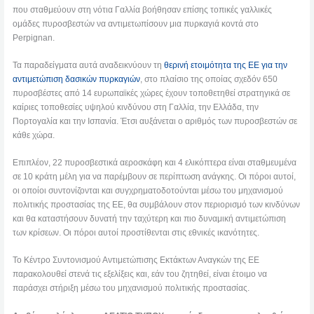
που σταθμεύουν στη νότια Γαλλία βοήθησαν επίσης τοπικές γαλλικές
ομάδες πυροσβεστών να αντιμετωπίσουν μια πυρκαγιά κοντά στο
Perpignan.
Τα παραδείγματα αυτά αναδεικνύουν τη
θερινή ετοιμότητα της ΕΕ για την
αντιμετώπιση δασικών πυρκαγιών
, στο πλαίσιο της οποίας σχεδόν 650
πυροσβέστες από 14 ευρωπαϊκές χώρες έχουν τοποθετηθεί στρατηγικά σε
καίριες τοποθεσίες υψηλού κινδύνου στη Γαλλία, την Ελλάδα, την
Πορτογαλία και την Ισπανία. Έτσι αυξάνεται ο αριθμός των πυροσβεστών σε
κάθε χώρα.
Επιπλέον, 22 πυροσβεστικά αεροσκάφη και 4 ελικόπτερα είναι σταθμευμένα
σε 10 κράτη μέλη για να παρέμβουν σε περίπτωση ανάγκης. Οι πόροι αυτοί,
οι οποίοι συντονίζονται και συγχρηματοδοτούνται μέσω του μηχανισμού
πολιτικής προστασίας της ΕΕ, θα συμβάλουν στον περιορισμό των κινδύνων
και θα καταστήσουν δυνατή την ταχύτερη και πιο δυναμική αντιμετώπιση
των κρίσεων. Οι πόροι αυτοί προστίθενται στις εθνικές ικανότητες.
Το Κέντρο Συντονισμού Αντιμετώπισης Εκτάκτων Αναγκών της ΕΕ
παρακολουθεί στενά τις εξελίξεις και, εάν του ζητηθεί, είναι έτοιμο να
παράσχει στήριξη μέσω του μηχανισμού πολιτικής προστασίας.