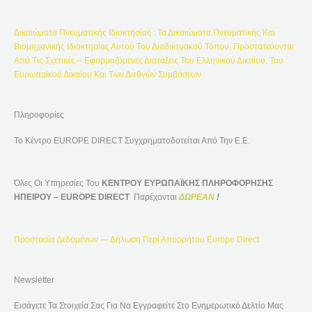
Γ
Ι
Δικαιώματα Πνευματικής Ιδιοκτησίας : Τα Δικαιώματα Πνευματικής Και
Α
Βιομηχανικής Ιδιοκτησίας Αυτού Του Διαδικτυακού Τόπου, Προστατεύονται
:
Από Τις Σχετικές – Εφαρμοζόμενες Διατάξεις Του Ελληνικού Δικαίου, Του
Ευρωπαϊκού Δικαίου Και Των Διεθνών Συμβάσεων
Πληροφορίες
Το Κέντρο EUROPE DIRECT Συγχρηματοδοτείται Από Την Ε.Ε.
Όλες Οι Υπηρεσίες Του
ΚΕΝΤΡΟΥ ΕΥΡΩΠΑΪΚΗΣ ΠΛΗΡΟΦΟΡΗΣΗΣ
ΗΠΕΙΡΟΥ – EUROPE DIRECT
Παρέχονται
ΔΩΡΕΑΝ
!
Προστασία Δεδομένων — Δήλωση Περί Απορρήτου Europe Direct
Newsletter
Εισάγετε Τα Στοιχεία Σας Για Να Εγγραφείτε Στο Ενημερωτικό Δελτίο Μας