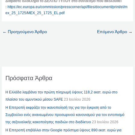
Διαβάστε ολόκληρο το ΔΕΛΤΙΟ ΤΥΠΟΥ στο σύνδεσμο που ακολουθεί
:
https://ec.europa.eu/commission/presscorner/api/files/document/print/el/m
ex_25_1725/MEX_25_1725_EL.pdf
←
Προηγούμενο Άρθρο
Επόμενο Άρθρο
→
Πρόσφατα Άρθρα
Η Ελλάδα λαμβάνει την πρώτη πληρωμή ύψους 118,2 εκατ. ευρώ στο
πλαίσιο του αμυντικού μέσου SAFE
23 Ιουλίου 2026
Η Επιτροπή εκφράζει την ικανοποίησή της για την έγκριση από το
Συμβούλιο ενός ανανεωμένου προσωρινού κανονισμού για τον εντοπισμό
της σεξουαλικής κακοποίησης παιδιών στο διαδίκτυο
23 Ιουλίου 2026
Η Επιτροπή επιβάλλει στην Google πρόστιμα ύψους 890 εκατ. ευρώ για