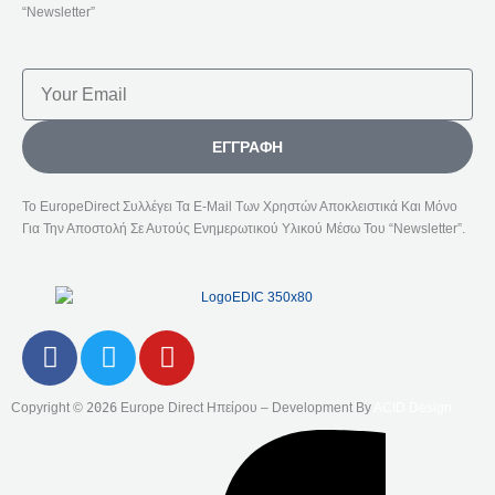
“Newsletter”
Email
ΕΓΓΡΑΦΉ
Το EuropeDirect Συλλέγει Τα E-Mail Των Χρηστών Αποκλειστικά Και Μόνο
Για Την Αποστολή Σε Αυτούς Ενημερωτικού Υλικού Μέσω Του “Newsletter”.
F
T
Y
A
W
O
C
I
U
Copyright ©
2026
Europe Direct Ηπείρου – Development By
ACID Design
E
T
T
B
T
U
O
E
B