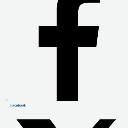
O
R
E
K
-
F
Facebook