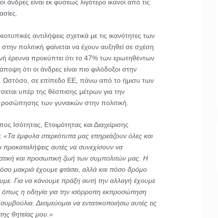
ι άνδρες είναι εκ φύσεως λιγότερο ικανοί από τις
ασίες.
εοτυπικές αντιλήψεις σχετικά με τις ικανότητες των
στην πολιτική φαίνεται να έχουν αυξηθεί σε σχέση
ινή έρευνα προκύπτει ότι το 47% των ερωτηθέντων
ποψη ότι οι άνδρες είναι πιο φιλόδοξοι στην
ες. Ωστόσο, σε επίπεδο ΕΕ, πάνω από το ήμισυ των
εται υπέρ της θέσπισης μέτρων για την
προσώπησης των γυναικών στην πολιτική.
πος Ισότητας, Ετοιμότητας και Διαχείρισης
:
«Τα έμφυλα στερεότυπα μας επηρεάζουν όλες και
οι προκαταλήψεις αυτές να συνεχίσουν να
ατική και προσωπική ζωή των συμπολιτών μας. Η
πόσο μακριά έχουμε φτάσει, αλλά και πόσο δρόμο
υμε. Για να κάνουμε πράξη αυτή την αλλαγή έχουμε
α όπως η οδηγία για την ισόρροπη εκπροσώπηση
 συμβούλια. Δεσμεύομαι να εντατικοποιήσω αυτές τις
 της θητείας μου.»