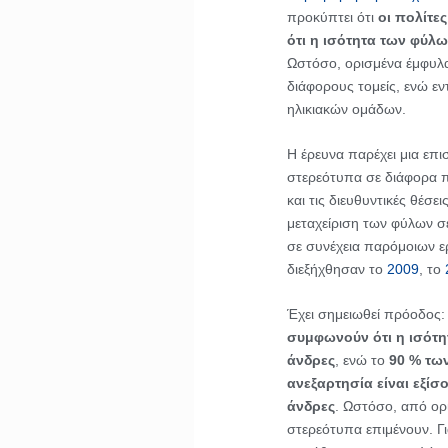
προκύπτει ότι
οι πολίτε
ότι η ισότητα των φύλω
Ωστόσο, ορισμένα έμφυλ
διάφορους τομείς, ενώ εν
ηλικιακών ομάδων.
Η έρευνα παρέχει μια επ
στερεότυπα σε διάφορα πλ
και τις διευθυντικές θέσει
μεταχείριση των φύλων σε
σε συνέχεια παρόμοιων ε
διεξήχθησαν το
2009
, το
Έχει σημειωθεί πρόοδος
συμφωνούν ότι η ισότη
άνδρες
, ενώ το
90 % των
ανεξαρτησία είναι εξίσο
άνδρες
. Ωστόσο, από ορ
στερεότυπα επιμένουν. Γ