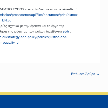
 ΔΕΛΤΙΟ ΤΥΠΟΥ στο σύνδεσμο που ακολουθεί :
ission/presscorner/api/files/document/print/el/mex
_EN.pdf
ρίες
σχετικά με την έρευνα και το έργο της
ηση της ισότητας των φύλων διατίθενται
εδώ
:
.eu/strategy-and-policy/policies/justice-and-
r-equality_el
Επόμενο Άρθρο
→