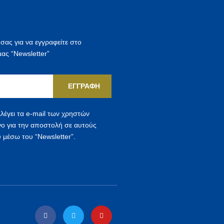
 σας για να εγγραφείτε στο
μας “Newsletter”
ΕΓΓΡΑΦΉ
λέγει τα e-mail των χρηστών
νο για την αποστολή σε αυτούς
 μέσω του “Newsletter”.
F
T
Y
a
w
o
c
i
u