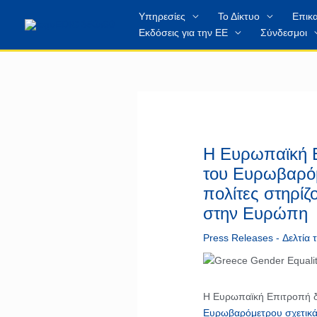
Μετάβαση
περιεχόμενο
Υπηρεσίες
Το Δίκτυο
Επικα
στο
Εκδόσεις για την ΕΕ
Σύνδεσμοι
περιεχόμενο
Η Ευρωπαϊκή Ε
του Ευρωβαρόμε
πολίτες στηρίζ
στην Ευρώπη
Press Releases - Δελτία
Η Ευρωπαϊκή Επιτροπή δ
Ευρωβαρόμετρου σχετικά