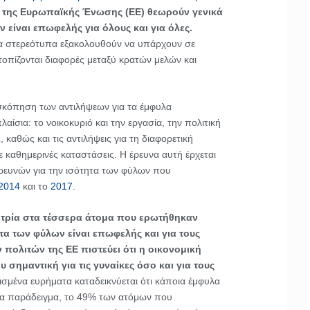
ς της Ευρωπαϊκής Ένωσης (ΕΕ) θεωρούν γενικά
ν είναι επωφελής για όλους και για όλες.
α στερεότυπα εξακολουθούν να υπάρχουν σε
τοπίζονται διαφορές μεταξύ κρατών μελών και
ισκόπηση των αντιλήψεων για τα έμφυλα
αίσια: το νοικοκυριό και την εργασία, την πολιτική
ς, καθώς και τις αντιλήψεις για τη διαφορετική
 καθημερινές καταστάσεις. Η έρευνα αυτή έρχεται
ρευνών για την ισότητα των φύλων που
2014
και το
2017
.
:
τρία στα τέσσερα άτομα που ερωτήθηκαν
τα των φύλων είναι επωφελής και για τους
 πολιτών της ΕΕ πιστεύει ότι η οικονομική
υ σημαντική για τις γυναίκες όσο και για τους
ισμένα ευρήματα καταδεικνύεται ότι κάποια έμφυλα
ια παράδειγμα, το 49% των ατόμων που