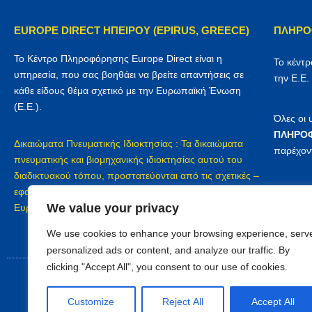
EUROPE DIRECT ΗΠΕΙΡΟΥ (EPIRUS, GREECE)
ΠΛΗΡΟ
Το Κέντρο Πληροφόρησης Europe Direct είναι η
Το κέντ
υπηρεσία, που σας βοηθάει να βρείτε απαντήσεις σε
την Ε.Ε.
κάθε είδους θέμα σχετικό με την Ευρωπαϊκή Ένωση
(Ε.Ε.).
Όλες οι
ΠΛΗΡΟΦ
Δικαιώματα Πνευματικής Ιδιοκτησίας : Τα δικαιώματα
παρέχον
πνευματικής και βιομηχανικής ιδιοκτησίας αυτού του
διαδικτυακού τόπου, προστατεύονται από τις σχετικές –
Προστασ
εφαρμοζόμενες διατάξεις του Ελληνικού δικαίου, του
Europe D
We value your privacy
Ευρωπαϊκού δικαίου και των διεθνών συμβάσεων
We use cookies to enhance your browsing experience, serv
personalized ads or content, and analyze our traffic. By
clicking "Accept All", you consent to our use of cookies.
Customize
Reject All
Accept All