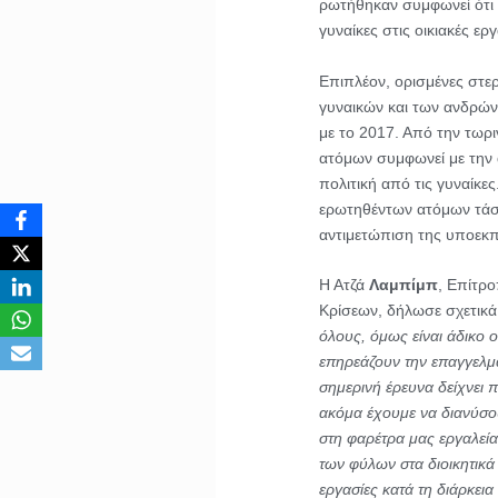
ρωτήθηκαν συμφωνεί ότι ο
γυναίκες στις οικιακές εργ
Επιπλέον, ορισμένες στερ
γυναικών και των ανδρών 
με το 2017. Από την τωρ
ατόμων συμφωνεί με την ά
πολιτική από τις γυναίκ
ερωτηθέντων ατόμων τάσσ
αντιμετώπιση της υποεκ
Η Ατζά
Λαμπίμπ
, Επίτρο
Κρίσεων, δήλωσε σχετικά
όλους, όμως είναι άδικο 
επηρεάζουν την επαγγελμ
σημερινή έρευνα δείχνει 
ακόμα έχουμε να διανύσο
στη φαρέτρα μας εργαλεί
των φύλων στα διοικητικά
εργασίες κατά τη διάρκεια