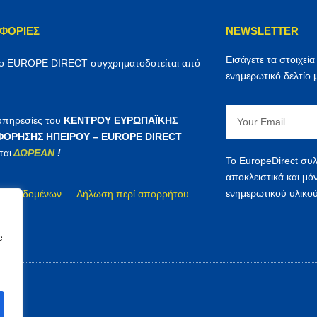
ΦΟΡΊΕΣ
NEWSLETTER
Εισάγετε τα στοιχεία
ρο EUROPE DIRECT συγχρηματοδοτείται από
ενημερωτικό δελτίο 
Email
 υπηρεσίες του
ΚΕΝΤΡΟΥ ΕΥΡΩΠΑΪΚΗΣ
ΟΡΗΣΗΣ ΗΠΕΙΡΟΥ – EUROPE DIRECT
ται
ΔΩΡΕΑΝ
!
Το EuropeDirect συλ
αποκλειστικά και μό
ενημερωτικού υλικού
ία δεδομένων — Δήλωση περί απορρήτου
irect
e