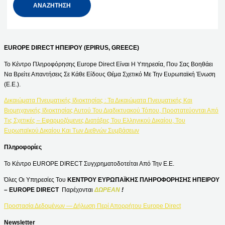
EUROPE DIRECT ΗΠΕΙΡΟΥ (EPIRUS, GREECE)
Το Κέντρο Πληροφόρησης Europe Direct Είναι Η Υπηρεσία, Που Σας Βοηθάει
Να Βρείτε Απαντήσεις Σε Κάθε Είδους Θέμα Σχετικό Με Την Ευρωπαϊκή Ένωση
(Ε.Ε.).
Δικαιώματα Πνευματικής Ιδιοκτησίας : Τα Δικαιώματα Πνευματικής Και
Βιομηχανικής Ιδιοκτησίας Αυτού Του Διαδικτυακού Τόπου, Προστατεύονται Από
Τις Σχετικές – Εφαρμοζόμενες Διατάξεις Του Ελληνικού Δικαίου, Του
Ευρωπαϊκού Δικαίου Και Των Διεθνών Συμβάσεων
Πληροφορίες
Το Κέντρο EUROPE DIRECT Συγχρηματοδοτείται Από Την Ε.Ε.
Όλες Οι Υπηρεσίες Του
ΚΕΝΤΡΟΥ ΕΥΡΩΠΑΪΚΗΣ ΠΛΗΡΟΦΟΡΗΣΗΣ ΗΠΕΙΡΟΥ
– EUROPE DIRECT
Παρέχονται
ΔΩΡΕΑΝ
!
Προστασία Δεδομένων — Δήλωση Περί Απορρήτου Europe Direct
Newsletter