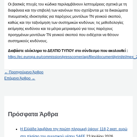
Οι βασικές πτυχές του κώδικα περιλαμβάνουν λεπτομέρειες σχετικά με τη
διαφάνεια και την επιβολή των κανόνων που σχετίζονται με τα δικαιώματα
πνευματικής ιδιοκτησίας για παρόχους μοντέλων ΤΝ γενικού σκοπού,
καθώς και την ταξινόμηση των συστημικών κινδύνων, τις μεθοδολογίες
εκτίμησης κινδύνου και τα μέτρα μετριασμού για τους παρόχους
προηγμένων μοντέλων ΤΝ γενικού σκοπού που ενδέχεται να θέτουν
συστημικούς κινδύνους.
Διαβάστε ολόκληρο το ΔΕΛΤΙΟ ΤΥΠΟΥ στο σύνδεσμο που ακολουθεί :
https://ec.europa.eu/commission/presscorner/api/files/document/print/el/
←
Προηγούμενο Άρθρο
Επόμενο Άρθρο
→
Πρόσφατα Άρθρα
Η Ελλάδα λαμβάνει την πρώτη πληρωμή ύψους 118,2 εκατ. ευρώ
στο πλαίσιο του αμυντικού μέσου SAFE
23 Ιουλίου 2026