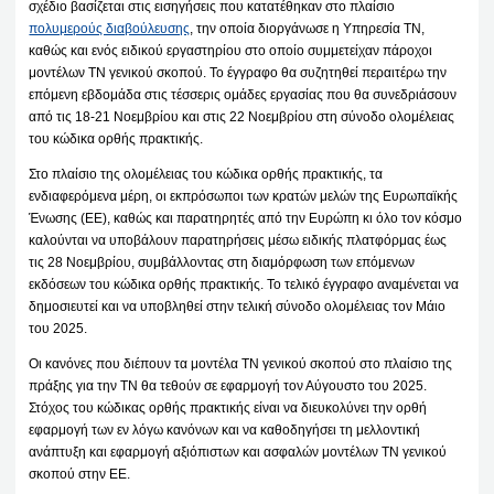
σχέδιο βασίζεται στις εισηγήσεις που κατατέθηκαν στο πλαίσιο
πολυμερούς διαβούλευσης
, την οποία διοργάνωσε η Υπηρεσία ΤΝ,
καθώς και ενός ειδικού εργαστηρίου στο οποίο συμμετείχαν πάροχοι
μοντέλων ΤΝ γενικού σκοπού. Το έγγραφο θα συζητηθεί περαιτέρω την
επόμενη εβδομάδα στις τέσσερις ομάδες εργασίας που θα συνεδριάσουν
από τις 18-21 Νοεμβρίου και στις 22 Νοεμβρίου στη σύνοδο ολομέλειας
του κώδικα ορθής πρακτικής.
Στο πλαίσιο της ολομέλειας του κώδικα ορθής πρακτικής, τα
ενδιαφερόμενα μέρη, οι εκπρόσωποι των κρατών μελών της Ευρωπαϊκής
Ένωσης (ΕΕ), καθώς και παρατηρητές από την Ευρώπη κι όλο τον κόσμο
καλούνται να υποβάλουν παρατηρήσεις μέσω ειδικής πλατφόρμας έως
τις 28 Νοεμβρίου, συμβάλλοντας στη διαμόρφωση των επόμενων
εκδόσεων του κώδικα ορθής πρακτικής. Το τελικό έγγραφο αναμένεται να
δημοσιευτεί και να υποβληθεί στην τελική σύνοδο ολομέλειας τον Μάιο
του 2025.
Οι κανόνες που διέπουν τα μοντέλα ΤΝ γενικού σκοπού στο πλαίσιο της
πράξης για την ΤΝ θα τεθούν σε εφαρμογή τον Αύγουστο του 2025.
Στόχος του κώδικας ορθής πρακτικής είναι να διευκολύνει την ορθή
εφαρμογή των εν λόγω κανόνων και να καθοδηγήσει τη μελλοντική
ανάπτυξη και εφαρμογή αξιόπιστων και ασφαλών μοντέλων ΤΝ γενικού
σκοπού στην ΕΕ.