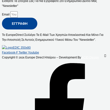
Εισάγετε Τα Στοιχεία Σας Για Να Εγγραφείτε Στο Ενημερωτικό Δελτίο Μας
“Newsletter”
Email
ΕΓΓΡΑΦΉ
Το EuropeDirect Συλλέγει Τα E-Mail Των Χρηστών Αποκλειστικά Και Μόνο Για
Την Αποστολή Σε Αυτούς Ενημερωτικού Υλικού Μέσω Του “Newsletter”.
Facebook-F
Twitter
Youtube
Copyright ©
Europe Direct Ηπείρου – Development By
ACID Design
2026