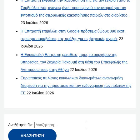
Η Επιτροπή εκφράζει την ικανοποίησή της για την έγκριση από το
Συμβούλιο ενός ανανεωμένου προσωρινού κανονισμού για τον
εντοπισμό της σεξουαλικής κακοποίησης παιδιών στο διαδίκτυο
23 Ιουλίου 2026
Η Επιτροπή επιβάλλει στην Google πρόστιμα ύψους 890 εκατ.
ευρώ για παραβιάσεις της πράξης για τις ψηφιακές αγορές
23
Ιουλίου 2026
Η Ευρωπαϊκή Επιτροπή μεταθέτει, προς το συμφέρον της
υπηρεσίας, τον Ζαχαρία Γιακουμή στη θέση του Επικεφαλής της
Αντιπροσωπείας στην Αθήνα
22 Ιουλίου 2026
Ευρωπαϊκός πυλώνας κοινωνικών δικαιωμάτων: ανανεωμένη
δέσμευση για την προστασία και την ενδυνάμωση των πολιτών της
ΕΕ
22 Ιουλίου 2026
Αναζήτηση Για: