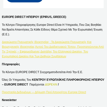
EUROPE DIRECT ΗΠΕΙΡΟΥ (EPIRUS, GREECE)
Το Κέντρο Πληροφόρησης Europe Direct Είναι Η Υπηρεσία, Που Σας Βοηθάει
Να Βρείτε Απαντήσεις Σε Κάθε Είδους Θέμα Σχετικό Με Την Ευρωπαϊκή Ένωση
(Ε.Ε.).
Δικαιώματα Πνευματικής Ιδιοκτησίας : Τα Δικαιώματα Πνευματικής Και
Βιομηχανικής Ιδιοκτησίας Αυτού Του Διαδικτυακού Τόπου, Προστατεύονται Από
Τις Σχετικές – Εφαρμοζόμενες Διατάξεις Του Ελληνικού Δικαίου, Του
Ευρωπαϊκού Δικαίου Και Των Διεθνών Συμβάσεων
Πληροφορίες
Το Κέντρο EUROPE DIRECT Συγχρηματοδοτείται Από Την Ε.Ε.
Όλες Οι Υπηρεσίες Του
ΚΕΝΤΡΟΥ ΕΥΡΩΠΑΪΚΗΣ ΠΛΗΡΟΦΟΡΗΣΗΣ ΗΠΕΙΡΟΥ
– EUROPE DIRECT
Παρέχονται
ΔΩΡΕΑΝ
!
Προστασία Δεδομένων — Δήλωση Περί Απορρήτου Europe Direct
Newsletter