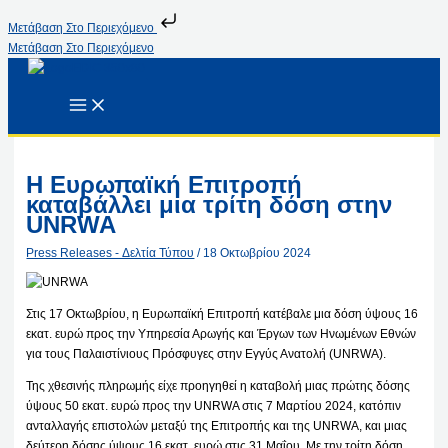
Μετάβαση Στο Περιεχόμενο
Μετάβαση Στο Περιεχόμενο
Η Ευρωπαϊκή Επιτροπή
καταβάλλει μια τρίτη δόση στην
UNRWA
Press Releases - Δελτία Τύπου
/
18 Οκτωβρίου 2024
Στις 17 Οκτωβρίου, η Ευρωπαϊκή Επιτροπή κατέβαλε μια δόση ύψους 16
εκατ. ευρώ προς την Υπηρεσία Αρωγής και Έργων των Ηνωμένων Εθνών
για τους Παλαιστίνιους Πρόσφυγες στην Εγγύς Ανατολή (UNRWA).
Της χθεσινής πληρωμής είχε προηγηθεί η καταβολή μιας πρώτης δόσης
ύψους 50 εκατ. ευρώ προς την UNRWA στις 7 Μαρτίου 2024, κατόπιν
ανταλλαγής επιστολών μεταξύ της Επιτροπής και της UNRWA, και μιας
δεύτερη δόσης ύψους 16 εκατ. ευρώ στις 31 Μαΐου. Με την τρίτη δόση