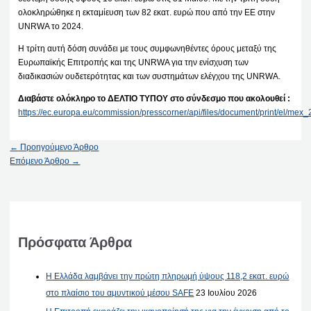
ολοκληρώθηκε η εκταμίευση των 82 εκατ. ευρώ που από την ΕΕ στην
UNRWA το 2024.
Η τρίτη αυτή δόση συνάδει με τους συμφωνηθέντες όρους μεταξύ της
Ευρωπαϊκής Επιτροπής και της UNRWA για την ενίσχυση των
διαδικασιών ουδετερότητας και των συστημάτων ελέγχου της UNRWA.
Διαβάστε ολόκληρο το ΔΕΛΤΙΟ ΤΥΠΟΥ στο σύνδεσμο που ακολουθεί :
https://ec.europa.eu/commission/presscorner/api/files/document/print/el/
←
Προηγούμενο Άρθρο
Επόμενο Άρθρο
→
Πρόσφατα Άρθρα
Η Ελλάδα λαμβάνει την πρώτη πληρωμή ύψους 118,2 εκατ. ευρώ
στο πλαίσιο του αμυντικού μέσου SAFE
23 Ιουλίου 2026