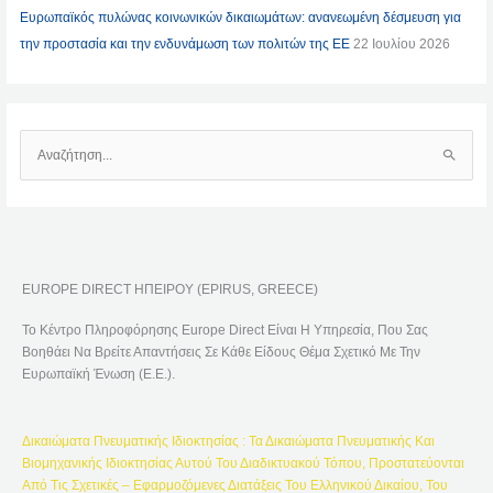
Ευρωπαϊκός πυλώνας κοινωνικών δικαιωμάτων: ανανεωμένη δέσμευση για
την προστασία και την ενδυνάμωση των πολιτών της ΕΕ
22 Ιουλίου 2026
Α
Ν
Α
Ζ
Ή
EUROPE DIRECT ΗΠΕΙΡΟΥ (EPIRUS, GREECE)
Τ
Η
Το Κέντρο Πληροφόρησης Europe Direct Είναι Η Υπηρεσία, Που Σας
Σ
Βοηθάει Να Βρείτε Απαντήσεις Σε Κάθε Είδους Θέμα Σχετικό Με Την
Η
Ευρωπαϊκή Ένωση (Ε.Ε.).
Γ
Ι
Δικαιώματα Πνευματικής Ιδιοκτησίας : Τα Δικαιώματα Πνευματικής Και
Α
Βιομηχανικής Ιδιοκτησίας Αυτού Του Διαδικτυακού Τόπου, Προστατεύονται
:
Από Τις Σχετικές – Εφαρμοζόμενες Διατάξεις Του Ελληνικού Δικαίου, Του