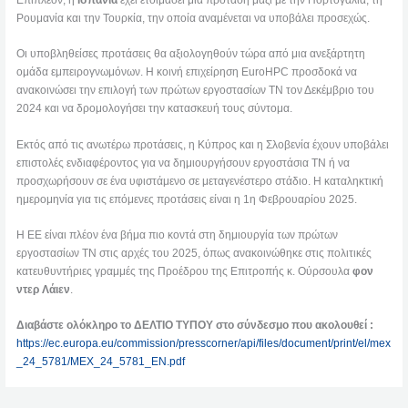
Επιπλέον, η
Ισπανία
έχει ετοιμάσει μια πρόταση μαζί με την Πορτογαλία, τη
Ρουμανία και την Τουρκία, την οποία αναμένεται να υποβάλει προσεχώς.
Οι υποβληθείσες προτάσεις θα αξιολογηθούν τώρα από μια ανεξάρτητη
ομάδα εμπειρογνωμόνων. Η κοινή επιχείρηση EuroHPC προσδοκά να
ανακοινώσει την επιλογή των πρώτων εργοστασίων ΤΝ τον Δεκέμβριο του
2024 και να δρομολογήσει την κατασκευή τους σύντομα.
Εκτός από τις ανωτέρω προτάσεις, η Κύπρος και η Σλοβενία έχουν υποβάλει
επιστολές ενδιαφέροντος για να δημιουργήσουν εργοστάσια ΤΝ ή να
προσχωρήσουν σε ένα υφιστάμενο σε μεταγενέστερο στάδιο. Η καταληκτική
ημερομηνία για τις επόμενες προτάσεις είναι η 1η Φεβρουαρίου 2025.
Η ΕΕ είναι πλέον ένα βήμα πιο κοντά στη δημιουργία των πρώτων
εργοστασίων ΤΝ στις αρχές του 2025, όπως ανακοινώθηκε στις πολιτικές
κατευθυντήριες γραμμές της Προέδρου της Επιτροπής κ. Ούρσουλα
φον
ντερ Λάιεν
.
Διαβάστε ολόκληρο το ΔΕΛΤΙΟ ΤΥΠΟΥ στο σύνδεσμο που ακολουθεί :
https://ec.europa.eu/commission/presscorner/api/files/document/print/el/mex
_24_5781/MEX_24_5781_EN.pdf