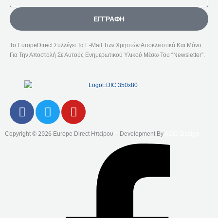
ΕΓΓΡΑΦΉ
Το EuropeDirect Συλλέγει Τα E-Mail Των Χρηστών Αποκλειστικά Και Μόνο
Για Την Αποστολή Σε Αυτούς Ενημερωτικού Υλικού Μέσω Του “Newsletter”.
F
T
Y
A
W
O
C
I
U
Copyright ©
2026
Europe Direct Ηπείρου – Development By
ACID Design
E
T
T
B
T
U
O
E
B
O
R
E
K
-
F