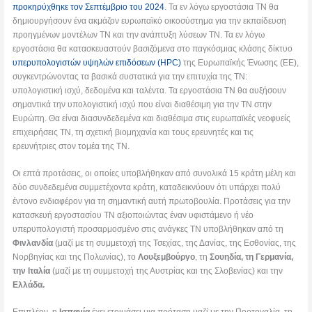
προκηρύχθηκε τον Σεπτέμβριο του 2024
. Τα εν λόγω εργοστάσια ΤΝ θα
δημιουργήσουν ένα ακμάζον ευρωπαϊκό οικοσύστημα για την εκπαίδευση
προηγμένων μοντέλων ΤΝ και την ανάπτυξη λύσεων ΤΝ. Τα εν λόγω
εργοστάσια θα κατασκευαστούν βασιζόμενα στο παγκόσμιας κλάσης δίκτυο
υπερυπολογιστών υψηλών επιδόσεων (HPC)
της Ευρωπαϊκής Ένωσης (ΕΕ),
συγκεντρώνοντας τα βασικά συστατικά για την επιτυχία της ΤΝ:
υπολογιστική ισχύ, δεδομένα και ταλέντα. Τα εργοστάσια ΤΝ θα αυξήσουν
σημαντικά την υπολογιστική ισχύ που είναι διαθέσιμη για την ΤΝ στην
Ευρώπη. Θα είναι διασυνδεδεμένα και διαθέσιμα στις ευρωπαϊκές νεοφυείς
επιχειρήσεις TN, τη σχετική βιομηχανία και τους ερευνητές και τις
ερευνήτριες στον τομέα της ΤΝ.
Οι επτά προτάσεις, οι οποίες υποβλήθηκαν από συνολικά 15 κράτη μέλη και
δύο συνδεδεμένα συμμετέχοντα κράτη, καταδεικνύουν ότι υπάρχει πολύ
έντονο ενδιαφέρον για τη σημαντική αυτή πρωτοβουλία. Προτάσεις για την
κατασκευή εργοστασίου ΤΝ αξιοποιώντας έναν υφιστάμενο ή νέο
υπερυπολογιστή προσαρμοσμένο στις ανάγκες ΤΝ υποβλήθηκαν από τη
Φινλανδία
(μαζί με τη συμμετοχή της Τσεχίας, της Δανίας, της Εσθονίας, της
Νορβηγίας και της Πολωνίας), το
Λουξεμβούργο
, τη
Σουηδία, τη Γερμανία,
την Ιταλία
(μαζί με τη συμμετοχή της Αυστρίας και της Σλοβενίας) και την
Ελλάδα.