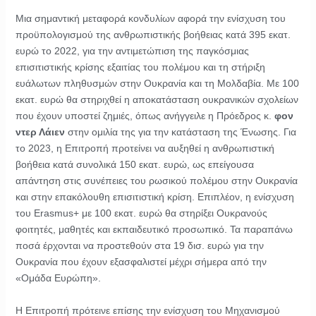
Μια σημαντική μεταφορά κονδυλίων αφορά την ενίσχυση του
προϋπολογισμού της ανθρωπιστικής βοήθειας κατά 395 εκατ.
ευρώ το 2022, για την αντιμετώπιση της παγκόσμιας
επισιτιστικής κρίσης εξαιτίας του πολέμου και τη στήριξη
ευάλωτων πληθυσμών στην Ουκρανία και τη Μολδαβία. Με 100
εκατ. ευρώ θα στηριχθεί η αποκατάσταση ουκρανικών σχολείων
που έχουν υποστεί ζημιές, όπως ανήγγειλε η Πρόεδρος κ.
φον
ντερ Λάιεν
στην ομιλία της για την κατάσταση της Ένωσης. Για
το 2023, η Επιτροπή προτείνει να αυξηθεί η ανθρωπιστική
βοήθεια κατά συνολικά 150 εκατ. ευρώ, ως επείγουσα
απάντηση στις συνέπειες του ρωσικού πολέμου στην Ουκρανία
και στην επακόλουθη επισιτιστική κρίση. Επιπλέον, η ενίσχυση
του Erasmus+ με 100 εκατ. ευρώ θα στηρίξει Ουκρανούς
φοιτητές, μαθητές και εκπαιδευτικό προσωπικό. Τα παραπάνω
ποσά έρχονται να προστεθούν στα 19 δισ. ευρώ για την
Ουκρανία που έχουν εξασφαλιστεί μέχρι σήμερα από την
«Ομάδα Ευρώπη».
Η Επιτροπή πρότεινε επίσης την ενίσχυση του Μηχανισμού