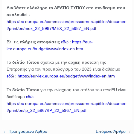
Διαβάστε ολόκληρο το ΔΕΛΤΙΟ ΤΥΠΟΥ στο σύνδεσμο που
ακολουθεί :
https://ec.europa.eu/commission/presscorner/api/files/documen
t/print/en/mex_22_5987/MEX_22_5987_EN.pdf
Βλ. τις
πλήρεις αποφάσεις
εδώ
:
https://eur-
lex.europa.eu/budget/www/index-en.htm
Το
δελτίο Τύπου
σχετικά με την αρχική πρόταση της
Επιτροπής για τον προϋπολογισμό του 2023 είναι διαθέσιμο
εδώ
:
https://eur-lex.europa.eu/budget/www/index-en.htm
Το
δελτίο Τύπου
για την ενίσχυση του στόλου του rescEU είναι
διαθέσιμο
εδώ
:
https://ec.europa.eu/commission/presscorner/api/files/documen
t/print/en/ip_22_5967/IP_22_5967_EN.pdf
←
Προηγούμενο Άρθρο
Επόμενο Άρθρο
→