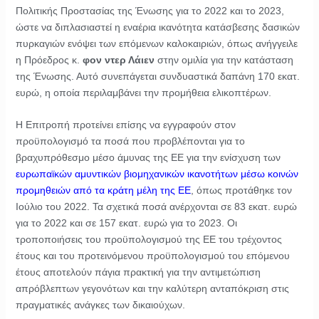
Πολιτικής Προστασίας της Ένωσης για το 2022 και το 2023,
ώστε να διπλασιαστεί η εναέρια ικανότητα κατάσβεσης δασικών
πυρκαγιών ενόψει των επόμενων καλοκαιριών, όπως ανήγγειλε
η Πρόεδρος κ.
φον ντερ Λάιεν
στην ομιλία για την κατάσταση
της Ένωσης. Αυτό συνεπάγεται συνδυαστικά δαπάνη 170 εκατ.
ευρώ, η οποία περιλαμβάνει την προμήθεια ελικοπτέρων.
Η Επιτροπή προτείνει επίσης να εγγραφούν στον
προϋπολογισμό τα ποσά που προβλέπονται για το
βραχυπρόθεσμο μέσο άμυνας της ΕΕ για την ενίσχυση των
ευρωπαϊκών αμυντικών βιομηχανικών ικανοτήτων μέσω κοινών
προμηθειών από τα κράτη μέλη της ΕΕ
, όπως προτάθηκε τον
Ιούλιο του 2022. Τα σχετικά ποσά ανέρχονται σε 83 εκατ. ευρώ
για το 2022 και σε 157 εκατ. ευρώ για το 2023. Οι
τροποποιήσεις του προϋπολογισμού της ΕΕ του τρέχοντος
έτους και του προτεινόμενου προϋπολογισμού του επόμενου
έτους αποτελούν πάγια πρακτική για την αντιμετώπιση
απρόβλεπτων γεγονότων και την καλύτερη ανταπόκριση στις
πραγματικές ανάγκες των δικαιούχων.