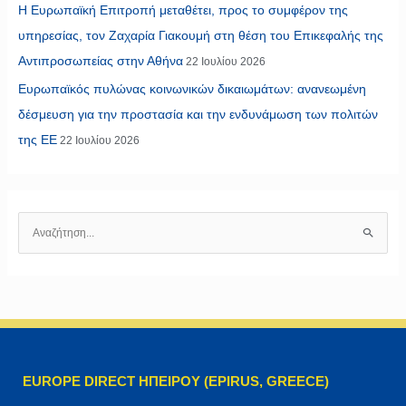
Η Ευρωπαϊκή Επιτροπή μεταθέτει, προς το συμφέρον της
υπηρεσίας, τον Ζαχαρία Γιακουμή στη θέση του Επικεφαλής της
Αντιπροσωπείας στην Αθήνα
22 Ιουλίου 2026
Ευρωπαϊκός πυλώνας κοινωνικών δικαιωμάτων: ανανεωμένη
δέσμευση για την προστασία και την ενδυνάμωση των πολιτών
της ΕΕ
22 Ιουλίου 2026
Α
ν
α
ζ
ή
τ
η
EUROPE DIRECT ΗΠΕΙΡΟΥ (EPIRUS, GREECE)
σ