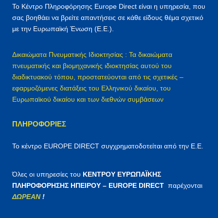
η
Το Κέντρο Πληροφόρησης Europe Direct είναι η υπηρεσία, που
γ
σας βοηθάει να βρείτε απαντήσεις σε κάθε είδους θέμα σχετικό
ι
με την Ευρωπαϊκή Ένωση (Ε.Ε.).
α
:
Δικαιώματα Πνευματικής Ιδιοκτησίας : Τα δικαιώματα
πνευματικής και βιομηχανικής ιδιοκτησίας αυτού του
διαδικτυακού τόπου, προστατεύονται από τις σχετικές –
εφαρμοζόμενες διατάξεις του Ελληνικού δικαίου, του
Ευρωπαϊκού δικαίου και των διεθνών συμβάσεων
ΠΛΗΡΟΦΟΡΊΕΣ
Το κέντρο EUROPE DIRECT συγχρηματοδοτείται από την Ε.Ε.
Όλες οι υπηρεσίες του
ΚΕΝΤΡΟΥ ΕΥΡΩΠΑΪΚΗΣ
ΠΛΗΡΟΦΟΡΗΣΗΣ ΗΠΕΙΡΟΥ – EUROPE DIRECT
παρέχονται
ΔΩΡΕΑΝ
!