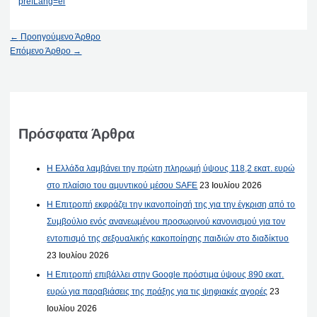
prefLang=el
←
Προηγούμενο Άρθρο
Επόμενο Άρθρο
→
Πρόσφατα Άρθρα
Η Ελλάδα λαμβάνει την πρώτη πληρωμή ύψους 118,2 εκατ. ευρώ
στο πλαίσιο του αμυντικού μέσου SAFE
23 Ιουλίου 2026
Η Επιτροπή εκφράζει την ικανοποίησή της για την έγκριση από το
Συμβούλιο ενός ανανεωμένου προσωρινού κανονισμού για τον
εντοπισμό της σεξουαλικής κακοποίησης παιδιών στο διαδίκτυο
23 Ιουλίου 2026
Η Επιτροπή επιβάλλει στην Google πρόστιμα ύψους 890 εκατ.
ευρώ για παραβιάσεις της πράξης για τις ψηφιακές αγορές
23
Ιουλίου 2026