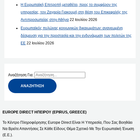
Η Ευρωπαϊκή Επιτροπή μεταθέτει, προς το συμφέρον της
υπηρεσίας, τον Ζαχαρία Γιακουμή στη θέση του Επικεφαλής της
Αντιπροσωπείας στην Αθήνα
22 Ιουλίου 2026
Ευρωπαϊκός πυλώνας κοινωνικών δικαιωμάτων: ανανεωμένη
δέσμευση για την προστασία και την ενδυνάμωση των πολιτών της
ΕΕ
22 Ιουλίου 2026
Αναζήτηση Για:
EUROPE DIRECT ΗΠΕΙΡΟΥ (EPIRUS, GREECE)
Το Κέντρο Πληροφόρησης Europe Direct Είναι Η Υπηρεσία, Που Σας Βοηθάει
Να Βρείτε Απαντήσεις Σε Κάθε Είδους Θέμα Σχετικό Με Την Ευρωπαϊκή Ένωση
(Ε.Ε.).