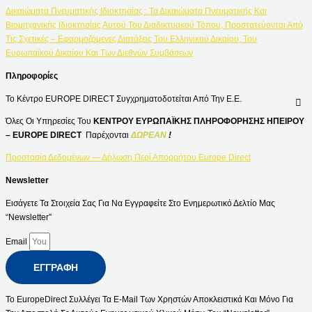
Δικαιώματα Πνευματικής Ιδιοκτησίας : Τα Δικαιώματα Πνευματικής Και
Βιομηχανικής Ιδιοκτησίας Αυτού Του Διαδικτυακού Τόπου, Προστατεύονται Από
Τις Σχετικές – Εφαρμοζόμενες Διατάξεις Του Ελληνικού Δικαίου, Του
Ευρωπαϊκού Δικαίου Και Των Διεθνών Συμβάσεων
Πληροφορίες
Το Κέντρο EUROPE DIRECT Συγχρηματοδοτείται Από Την Ε.Ε.
Όλες Οι Υπηρεσίες Του
ΚΕΝΤΡΟΥ ΕΥΡΩΠΑΪΚΗΣ ΠΛΗΡΟΦΟΡΗΣΗΣ ΗΠΕΙΡΟΥ
– EUROPE DIRECT
Παρέχονται
ΔΩΡΕΑΝ
!
Προστασία Δεδομένων — Δήλωση Περί Απορρήτου Europe Direct
Newsletter
Εισάγετε Τα Στοιχεία Σας Για Να Εγγραφείτε Στο Ενημερωτικό Δελτίο Μας
“Newsletter”
Email
ΕΓΓΡΑΦΉ
Το EuropeDirect Συλλέγει Τα E-Mail Των Χρηστών Αποκλειστικά Και Μόνο Για