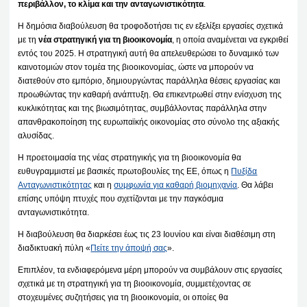
περιβάλλον, το κλίμα και την ανταγωνιστικότητα
.
Η δημόσια διαβούλευση θα τροφοδοτήσει τις εν εξελίξει εργασίες σχετικά
με τη
νέα στρατηγική για τη βιοοικονομία
, η οποία αναμένεται να εγκριθεί
εντός του 2025. Η στρατηγική αυτή θα απελευθερώσει το δυναμικό των
καινοτομιών στον τομέα της βιοοικονομίας, ώστε να μπορούν να
διατεθούν στο εμπόριο, δημιουργώντας παράλληλα θέσεις εργασίας και
προωθώντας την καθαρή ανάπτυξη. Θα επικεντρωθεί στην ενίσχυση της
κυκλικότητας και της βιωσιμότητας, συμβάλλοντας παράλληλα στην
απανθρακοποίηση της ευρωπαϊκής οικονομίας στο σύνολο της αξιακής
αλυσίδας.
Η προετοιμασία της νέας στρατηγικής για τη βιοοικονομία θα
ευθυγραμμιστεί με βασικές πρωτοβουλίες της ΕΕ, όπως η
Πυξίδα
Ανταγωνιστικότητας
και η
συμφωνία για καθαρή βιομηχανία
. Θα λάβει
επίσης υπόψη πτυχές που σχετίζονται με την παγκόσμια
ανταγωνιστικότητα.
Η διαβούλευση θα διαρκέσει έως τις 23 Ιουνίου και είναι διαθέσιμη στη
διαδικτυακή πύλη «
Πείτε την άποψή σας
».
Επιπλέον, τα ενδιαφερόμενα μέρη μπορούν να συμβάλουν στις εργασίες
σχετικά με τη στρατηγική για τη βιοοικονομία, συμμετέχοντας σε
στοχευμένες συζητήσεις για τη βιοοικονομία, οι οποίες θα