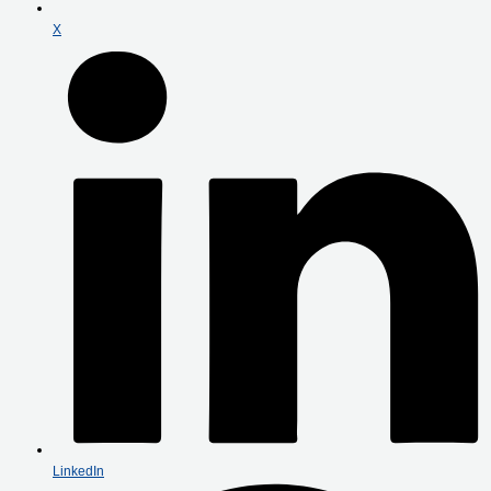
X
LinkedIn