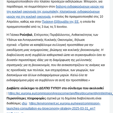
πραγματοποιηθούν στο πλαίσιο προσεχών εκδηλώσεων. Μπορούν, για
παράδειγμα, να συμμετάσχουν στον
διάλογο ενδιαφερόμενων μερών για
την κυκλική οικονομία της ευρωπαϊκής πλατφόρμας ενδιαφερόμενων
μερών για την κυκλική οικονομία
, ο οποίος θα πραγματοποιηθεί στις 10
Απριλίου, καθώς και στην
Πράσινη Εβδομάδα της ΕΕ
, η οποία θα
πραγματοποιηθεί από τις 3 έως τις 5 Ιουνίου.
Η Γιέσικα
Ρούσβαλ
, Επίτροπος Περιβάλλοντος, Ανθεκτικότητας των
Υδάτων και Ανταγωνιστικής Κυκλικής Οικονομίας, δήλωσε
σχετικά:
«Πρέπει να καταβάλουμε συλλογική προσπάθεια για την
οικοδόμηση μιας ευημερούσας, βιώσιμης και κυκλικής βιοοικονομίας. Η
διαβούλευση αυτή συμβάλλει καθοριστικά ώστε να συγκεντρωθούν όσο το
δυνατόν περισσότερες ιδέες για τη διαμόρφωση της μελλοντικής
στρατηγικής για τη βιοοικονομία, που θα αντικατοπτρίζουν τις ανάγκες και
τις προσδοκίες των πολιτών, των επιχειρήσεων, των γεωργών, των
δασοκόμων και άλλων ενδιαφερόμενων μερών. Καλώ όλα τα
ενδιαφερόμενα μέρη να συμβάλουν σε αυτή την προσπάθεια.»
Διαβάστε ολόκληρο το ΔΕΛΤΙΟ ΤΥΠΟΥ στο σύνδεσμο που ακολουθεί
:
https://ec.europa.eu/commission/presscorner/api/files/document/print/el
Περισσότερες πληροφορίες
σχετικά με τη δημόσια διαβούλευση είναι
διαθέσιμες
εδώ
:
https://environment.ec.europa.eu/news/commission-
launches-consultation-eu-bioeconomy-strategy-2025-03-31_en?