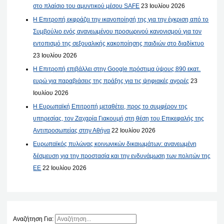
στο πλαίσιο του αμυντικού μέσου SAFE
23 Ιουλίου 2026
Η Επιτροπή εκφράζει την ικανοποίησή της για την έγκριση από το
Συμβούλιο ενός ανανεωμένου προσωρινού κανονισμού για τον
εντοπισμό της σεξουαλικής κακοποίησης παιδιών στο διαδίκτυο
23 Ιουλίου 2026
Η Επιτροπή επιβάλλει στην Google πρόστιμα ύψους 890 εκατ.
ευρώ για παραβιάσεις της πράξης για τις ψηφιακές αγορές
23
Ιουλίου 2026
Η Ευρωπαϊκή Επιτροπή μεταθέτει, προς το συμφέρον της
υπηρεσίας, τον Ζαχαρία Γιακουμή στη θέση του Επικεφαλής της
Αντιπροσωπείας στην Αθήνα
22 Ιουλίου 2026
Ευρωπαϊκός πυλώνας κοινωνικών δικαιωμάτων: ανανεωμένη
δέσμευση για την προστασία και την ενδυνάμωση των πολιτών της
ΕΕ
22 Ιουλίου 2026
Αναζήτηση Για: