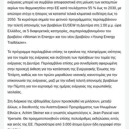
ενέργειας μπορεί να συμβάλει αποφασιστικά στη μείωση των εκπομπών
αερίων του θερμοκηπίου στην ΕΕ κατά τουλάχιστον 55 % έως το 2030, με
απώτερο στόχο η ήπειρος να καταστεί τελικά κλιματικά ουδέτερη έως το
2050. Τα κυριότερα σημεία του φετινού προγράμματος περιλαμβάνουν
την τελετή απονομής των βραβείων EUSEW τη Δευτέρα στη 1:00 μ.μ. ώρα
Ελλάδος, σε 5 διαφορετικές κατηγορίες, συμπεριλαμβανομένου του
βραβείου «Woman in Energy» και του νέου βραβείου «Young Energy
Trailblazer».
Το πρόγραμμα περιλαμβάνει επίσης τα εγκαίνια της πλατφόρμας ισότητας
για τον τομέα της ενέργειας και συζήτηση των πρέσβεων του τομέα της
ενέργειας τη Δευτέρα. Περιλαμβάνει επίσης μια συνεδρίαση αφιερωμένη
στην προσεχή έκθεση για την κατάσταση της Ενεργειακής Ένωσης την
Τετάρτη, καθώς και τον πρώτο μαραθώνιο νεανικής καινοτομίας για την
επικοινωνία της ενέργειας, μαζί με την ειδική τελετή απονομής βραβείων
την Πέμπτη για τον εορτασμό της ημέρας ενέργειας της ευρωπαϊκής
νεολαίας.
Στη διάρκεια της εβδομάδας έχουν προσκληθεί να μιλήσουν, μεταξύ
άλλων, ο διευθυντής του Αναπτυξιακού Προγράμματος των Ηνωμένων
Εθνών κ. Achim Steiner και ο γνωστός κλιματολόγος κ. Jean-Pascal van
Ypersele. Θα πραγματοποιηθούν επίσης πολυάριθμες εκδηλώσεις εντός
και εκτός της ΕΕ. Περισσότερα από 3.000 άτομα έχουν ήδη εγγραφεί στην