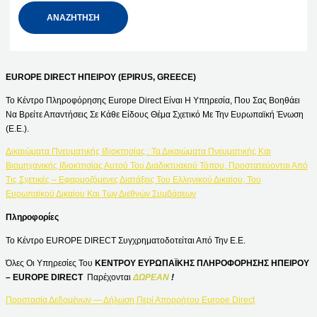
EUROPE DIRECT ΗΠΕΙΡΟΥ (EPIRUS, GREECE)
Το Κέντρο Πληροφόρησης Europe Direct Είναι Η Υπηρεσία, Που Σας Βοηθάει
Να Βρείτε Απαντήσεις Σε Κάθε Είδους Θέμα Σχετικό Με Την Ευρωπαϊκή Ένωση
(Ε.Ε.).
Δικαιώματα Πνευματικής Ιδιοκτησίας : Τα Δικαιώματα Πνευματικής Και
Βιομηχανικής Ιδιοκτησίας Αυτού Του Διαδικτυακού Τόπου, Προστατεύονται Από
Τις Σχετικές – Εφαρμοζόμενες Διατάξεις Του Ελληνικού Δικαίου, Του
Ευρωπαϊκού Δικαίου Και Των Διεθνών Συμβάσεων
Πληροφορίες
Το Κέντρο EUROPE DIRECT Συγχρηματοδοτείται Από Την Ε.Ε.
Όλες Οι Υπηρεσίες Του
ΚΕΝΤΡΟΥ ΕΥΡΩΠΑΪΚΗΣ ΠΛΗΡΟΦΟΡΗΣΗΣ ΗΠΕΙΡΟΥ
– EUROPE DIRECT
Παρέχονται
ΔΩΡΕΑΝ
!
Προστασία Δεδομένων — Δήλωση Περί Απορρήτου Europe Direct