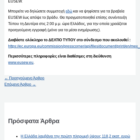
EUSEW.
Μπορείτε να δηλώσετε συμμετοχή
εδώ
και να ψηφίσετε για τα βραβεία
EUSEW έως απόψε το βράδυ. Θα πραγματοποιηθεί επίσης συνέντευξη
Τύπου τη Δευτέρα στις 2:00 μ.μ. ώρα Ελλάδος, για την οποία χρειάζεται
προηγούμενη εγγραφή (μόνο για τα μέσα ενημέρωσης).
Διαβάστε ολόκληρο το ΔΕΛΤΙΟ ΤΥΠΟΥ στο σύνδεσμο που ακολουθεί :
https://ec.europa.eu/commission/presscorner/api/files/document/print/en
Περισσότερες πληροφορίες είναι διαθέσιμες στη διεύθυνση
www.eusew.eu
.
←
Προηγούμενο Άρθρο
Επόμενο Άρθρο
→
Πρόσφατα Άρθρα
Η Ελλάδα λαμβάνει την πρώτη πληρωμή ύψους 118,2 εκατ. ευρώ