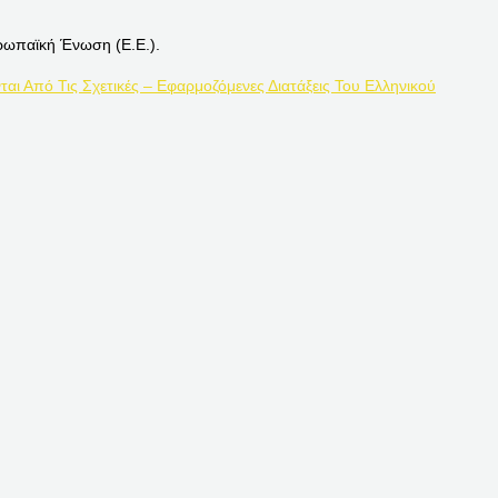
ρωπαϊκή Ένωση (Ε.Ε.).
ται Από Τις Σχετικές – Εφαρμοζόμενες Διατάξεις Του Ελληνικού