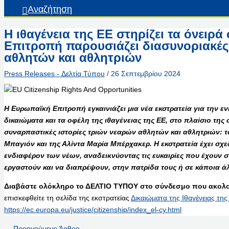
Αναζήτηση
Η ιθαγένεια της ΕΕ στηρίζει τα όνειρ
Επιτροπή παρουσιάζει διασυνοριακές 
αθλητών και αθλητριών
Press Releases - Δελτία Τύπου
/
26 Σεπτεμβρίου 2024
Η Ευρωπαϊκή Επιτροπή εγκαινιάζει μια νέα εκστρατεία για την ε
δικαιώματα και τα οφέλη της ιθαγένειας της ΕΕ, στο πλαίσιο της
συναρπαστικές ιστορίες τριών νεαρών αθλητών και αθλητριών: τ
Μπαγιόν και της Αλίντα Μαρία Μπέρχακερ. Η εκστρατεία έχει σχεδ
ενδιαφέρον των νέων, αναδεικνύοντας τις ευκαιρίες που έχουν σ
εργαστούν και να διαπρέψουν, στην πατρίδα τους ή σε κάποια ά
Διαβάστε ολόκληρο το ΔΕΛΤΙΟ ΤΥΠΟΥ στο σύνδεσμο που ακολο
επισκεφθείτε τη σελίδα της εκστρατείας
Δικαιώματα της Ιθαγένειας της
https://ec.europa.eu/justice/citizenship/index_el-cy.html
←
Προηγούμενο Άρθρο