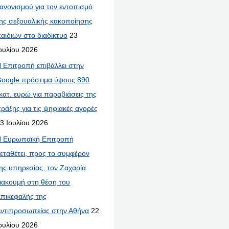
ανονισμού για τον εντοπισμό
ης σεξουαλικής κακοποίησης
αιδιών στο διαδίκτυο
23
ουλίου 2026
 Επιτροπή επιβάλλει στην
oogle πρόστιμα ύψους 890
κατ. ευρώ για παραβιάσεις της
ράξης για τις ψηφιακές αγορές
3 Ιουλίου 2026
 Ευρωπαϊκή Επιτροπή
εταθέτει, προς το συμφέρον
ης υπηρεσίας, τον Ζαχαρία
ιακουμή στη θέση του
πικεφαλής της
ντιπροσωπείας στην Αθήνα
22
ουλίου 2026