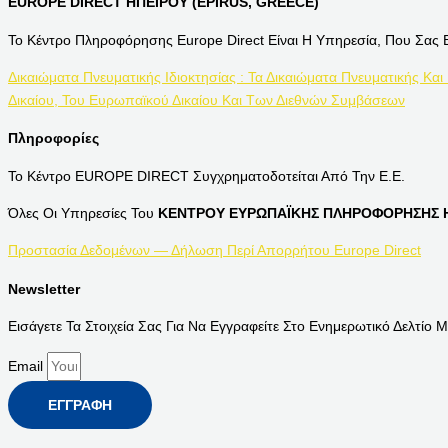
EUROPE DIRECT ΗΠΕΙΡΟΥ (EPIRUS, GREECE)
Το Κέντρο Πληροφόρησης Europe Direct Είναι Η Υπηρεσία, Που Σας 
Δικαιώματα Πνευματικής Ιδιοκτησίας : Τα Δικαιώματα Πνευματικής Και
Δικαίου, Του Ευρωπαϊκού Δικαίου Και Των Διεθνών Συμβάσεων
Πληροφορίες
Το Κέντρο EUROPE DIRECT Συγχρηματοδοτείται Από Την Ε.Ε.
Όλες Οι Υπηρεσίες Του
ΚΕΝΤΡΟΥ ΕΥΡΩΠΑΪΚΗΣ ΠΛΗΡΟΦΟΡΗΣΗΣ Η
Προστασία Δεδομένων — Δήλωση Περί Απορρήτου Europe Direct
Newsletter
Εισάγετε Τα Στοιχεία Σας Για Να Εγγραφείτε Στο Ενημερωτικό Δελτίο Μ
Email
ΕΓΓΡΑΦΉ