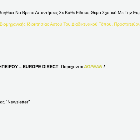
Βοηθάει Να Βρείτε Απαντήσεις Σε Κάθε Είδους Θέμα Σχετικό Με Την Ευ
 Βιομηχανικής Ιδιοκτησίας Αυτού Του Διαδικτυακού Τόπου, Προστατεύον
ΠΕΙΡΟΥ – EUROPE DIRECT
Παρέχονται
ΔΩΡΕΑΝ
!
ας “Newsletter”