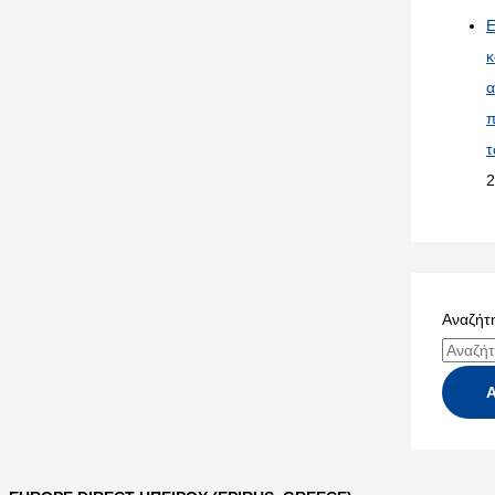
Ε
κ
α
π
τ
2
Αναζήτη