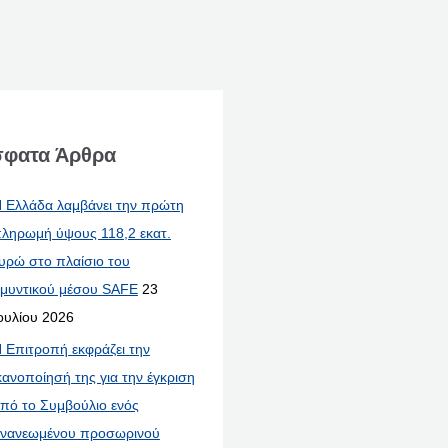
φατα Άρθρα
 Ελλάδα λαμβάνει την πρώτη
ληρωμή ύψους 118,2 εκατ.
υρώ στο πλαίσιο του
μυντικού μέσου SAFE
23
ουλίου 2026
 Επιτροπή εκφράζει την
κανοποίησή της για την έγκριση
πό το Συμβούλιο ενός
νανεωμένου προσωρινού