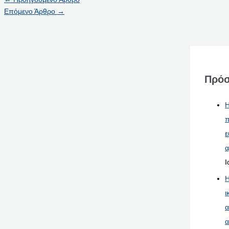
Επόμενο Άρθρο
→
Πρόσ
Η
π
ε
α
Ι
Η
ι
α
α