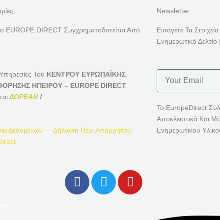
ρίες
Newsletter
ρο EUROPE DIRECT Συγχρηματοδοτείται Από
Εισάγετε Τα Στοιχεία
Ενημερωτικό Δελτίο 
Email
 Υπηρεσίες Του
ΚΕΝΤΡΟΥ ΕΥΡΩΠΑΪΚΗΣ
ΟΡΗΣΗΣ ΗΠΕΙΡΟΥ – EUROPE DIRECT
ται
ΔΩΡΕΑΝ
!
Το EuropeDirect Συ
Αποκλειστικά Και Μ
ία Δεδομένων — Δήλωση Περί Απορρήτου
Ενημερωτικού Υλικο
irect
F
T
Y
A
W
O
C
I
U
sign
E
T
T