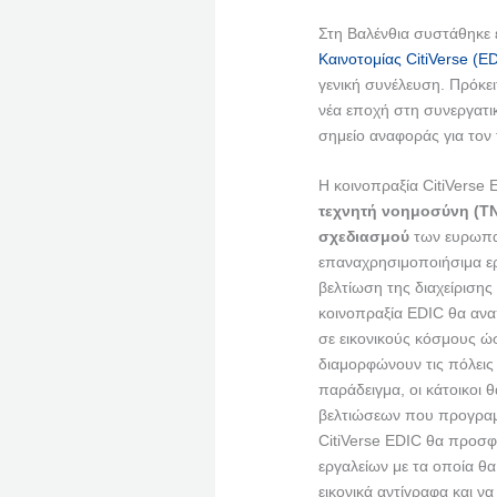
Στη Βαλένθια συστάθηκε
Καινοτομίας CitiVerse (E
γενική συνέλευση. Πρόκει
νέα εποχή στη συνεργατι
σημείο αναφοράς για τον
Η κοινοπραξία CitiVerse
τεχνητή νοημοσύνη (Τ
σχεδιασμού
των ευρωπαϊ
επαναχρησιμοποιήσιμα εργα
βελτίωση της διαχείρισης
κοινοπραξία EDIC θα αναπ
σε εικονικούς κόσμους ώσ
διαμορφώνουν τις πόλεις 
παράδειγμα, οι κάτοικοι 
βελτιώσεων που προγραμμ
CitiVerse EDIC θα προσφ
εργαλείων με τα οποία θ
εικονικά αντίγραφα και 