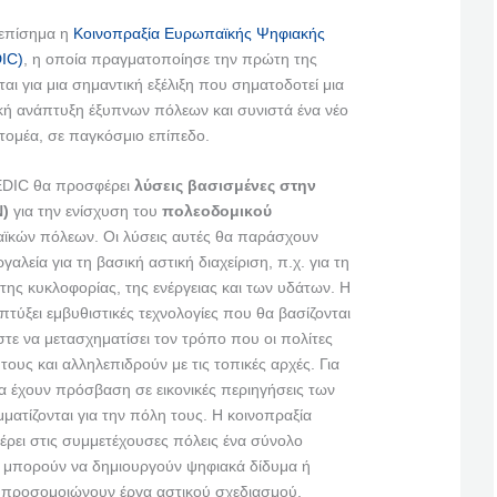
 επίσημα η
Κοινοπραξία Ευρωπαϊκής Ψηφιακής
DIC)
, η οποία πραγματοποίησε την πρώτη της
ται για μια σημαντική εξέλιξη που σηματοδοτεί μια
κή ανάπτυξη έξυπνων πόλεων και συνιστά ένα νέο
 τομέα, σε παγκόσμιο επίπεδο.
 EDIC θα προσφέρει
λύσεις βασισμένες στην
Ν)
για την ενίσχυση του
πολεοδομικού
κών πόλεων. Οι λύσεις αυτές θα παράσχουν
λεία για τη βασική αστική διαχείριση, π.χ. για τη
 της κυκλοφορίας, της ενέργειας και των υδάτων. Η
τύξει εμβυθιστικές τεχνολογίες που θα βασίζονται
τε να μετασχηματίσει τον τρόπο που οι πολίτες
τους και αλληλεπιδρούν με τις τοπικές αρχές. Για
θα έχουν πρόσβαση σε εικονικές περιηγήσεις των
ατίζονται για την πόλη τους. Η κοινοπραξία
έρει στις συμμετέχουσες πόλεις ένα σύνολο
α μπορούν να δημιουργούν ψηφιακά δίδυμα ή
να προσομοιώνουν έργα αστικού σχεδιασμού.