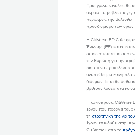
Προηγμένα εργαλεία θα δ
ακραία, απρόβλεπτα γεγ
περιφέρεια της Βαλένθια.
προσδιορισμό των όρων 
Η CitiVerse EDIC θα φέρ
Ένωσης (ΕΕ) και επεκτεί
οποίο αποτελείται από εν
την Ευρώπη για την προβ
σκοπό να προσελκύσει 
αναπτύξει μια κοινή πλατ
διδύμων. Έτσι θα δοθεί ώ
βρεθούν λύσεις στα κοιν
Η κοινοπραξία CitiVerse E
έργου που προάγει τους 
τη
στρατηγική της για το
έχουν επενδυθεί στην π
CitiVerse»
από το
πρόγρ