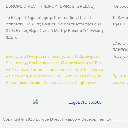
EUROPE DIRECT ΗΠΕΙΡΟΥ (EPIRUS, GREECE)
Πληροφο
Το Κέντρο Πληροφόρησης Europe Direct Είναι Η
Το Κέντ
Υπηρεσία, Που Σας Βοηθάει Να Βρείτε Απαντήσεις Σε
Την Ε.Ε.
Κάθε Είδους Θέμα Σχετικό Με Την Ευρωπαϊκή Ένωση
(Ε.Ε.).
Όλες Οι
ΠΛΗΡΟΦ
Δικαιώματα Πνευματικής Ιδιοκτησίας : Τα Δικαιώματα
Παρέχον
Πνευματικής Και Βιομηχανικής Ιδιοκτησίας Αυτού Του
Διαδικτυακού Τόπου, Προστατεύονται Από Τις Σχετικές
Προστασ
– Εφαρμοζόμενες Διατάξεις Του Ελληνικού Δικαίου, Του
Europe D
Ευρωπαϊκού Δικαίου Και Των Διεθνών Συμβάσεων
Copyright ©
2026
Europe Direct Ηπείρου – Development By
ACID De