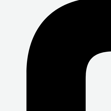
B
T
U
O
E
B
O
R
E
K
-
F