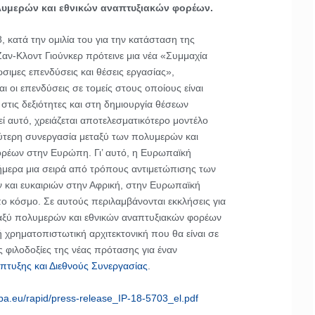
λυμερών και εθνικών αναπτυξιακών φορέων.
, κατά την ομιλία του για την κατάσταση της
αν-Κλοντ Γιούνκερ πρότεινε μια νέα «Συμμαχία
ιμες επενδύσεις και θέσεις εργασίας»,
ι οι επενδύσεις σε τομείς στους οποίους είναι
στις δεξιότητες και στη δημιουργία θέσεων
εί αυτό, χρειάζεται αποτελεσματικότερο μοντέλο
ύτερη συνεργασία μεταξύ των πολυμερών και
ρέων στην Ευρώπη. Γι’ αυτό, η Ευρωπαϊκή
μερα μια σειρά από τρόπους αντιμετώπισης των
και ευκαιριών στην Αφρική, στην Ευρωπαϊκή
πο κόσμο. Σε αυτούς περιλαμβάνονται εκκλήσεις για
αξύ πολυμερών και εθνικών αναπτυξιακών φορέων
 χρηματοπιστωτική αρχιτεκτονική που θα είναι σε
ς φιλοδοξίες της νέας πρότασης για έναν
άπτυξης και Διεθνούς Συνεργασίας
.
opa.eu/rapid/press-release_IP-18-5703_el.pdf