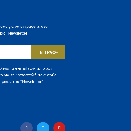
η
σ
η
 σας για να εγγραφείτε στο
γ
μας “Newsletter”
ι
α
ΕΓΓΡΑΦΉ
:
λέγει τα e-mail των χρηστών
νο για την αποστολή σε αυτούς
 μέσω του “Newsletter”.
F
T
Y
a
w
o