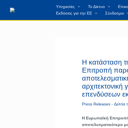
Μετάβαση
περιεχόμενο
Υπηρεσίες
Το Δίκτυο
Επικα
στο
Εκδόσεις για την ΕΕ
Σύνδεσμοι
περιεχόμενο
Η κατάσταση τ
Επιτροπή παρου
αποτελεσματικ
αρχιτεκτονική 
επενδύσεων εκ
Press Releases - Δελτία
Η Ευρωπαϊκή Επιτροπή 
αποτελεσματικότερο μο