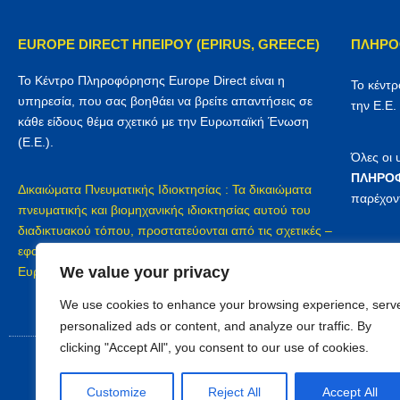
EUROPE DIRECT ΗΠΕΙΡΟΥ (EPIRUS, GREECE)
ΠΛΗΡΟ
Το Κέντρο Πληροφόρησης Europe Direct είναι η
Το κέντ
υπηρεσία, που σας βοηθάει να βρείτε απαντήσεις σε
την Ε.Ε.
κάθε είδους θέμα σχετικό με την Ευρωπαϊκή Ένωση
(Ε.Ε.).
Όλες οι
ΠΛΗΡΟΦ
Δικαιώματα Πνευματικής Ιδιοκτησίας : Τα δικαιώματα
παρέχον
πνευματικής και βιομηχανικής ιδιοκτησίας αυτού του
διαδικτυακού τόπου, προστατεύονται από τις σχετικές –
Προστασ
εφαρμοζόμενες διατάξεις του Ελληνικού δικαίου, του
We value your privacy
Europe D
Ευρωπαϊκού δικαίου και των διεθνών συμβάσεων
We use cookies to enhance your browsing experience, serv
personalized ads or content, and analyze our traffic. By
clicking "Accept All", you consent to our use of cookies.
Customize
Reject All
Accept All