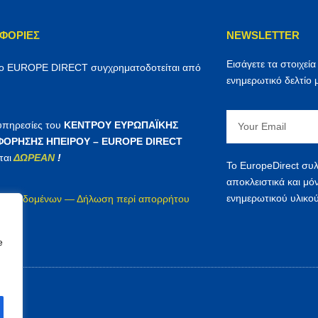
ΦΟΡΊΕΣ
NEWSLETTER
Εισάγετε τα στοιχεία
ρο EUROPE DIRECT συγχρηματοδοτείται από
ενημερωτικό δελτίο 
Email
 υπηρεσίες του
ΚΕΝΤΡΟΥ ΕΥΡΩΠΑΪΚΗΣ
ΟΡΗΣΗΣ ΗΠΕΙΡΟΥ – EUROPE DIRECT
ται
ΔΩΡΕΑΝ
!
Το EuropeDirect συλ
αποκλειστικά και μό
ενημερωτικού υλικού
ία δεδομένων — Δήλωση περί απορρήτου
irect
e