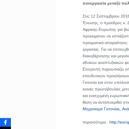
συνεργασία μεταξύ πο
Στις 12 Σεπτεμβρίου 2018
Ένωσης, ο πρόεδρος κ. Ζ
Αφρικής-Ευρώπης για βιώσ
προκειμένου να εστιάζοντα
πραγματικά απαραίτητες: 
εργασίας. Για να επιτευχθ
διακυβέρνησης και μεγαλ
εθνικών αναπτυξιακών φο
Επιτροπή παρουσιάζει σή
επενδυτικών προκλήσεων 
Γειτονία και στον υπόλοι
κοινές πρωτοβουλίες μετ
και ενισχυμένη ευρωπαϊκή
θέση να ανταποκριθεί στι
Μηχανισμό Γειτονίας, Αν
περισσότερα :
http://eur