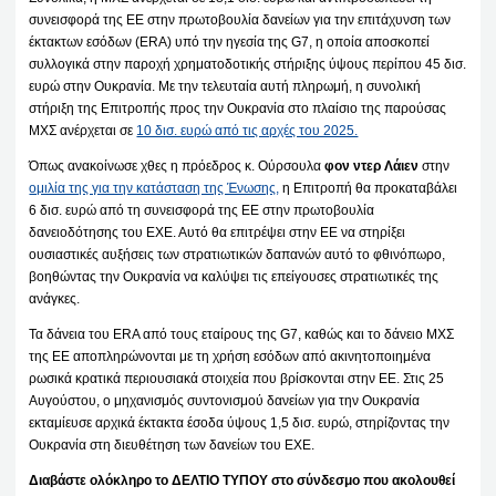
συνεισφορά της ΕΕ στην πρωτοβουλία δανείων για την επιτάχυνση των
έκτακτων εσόδων (ERA) υπό την ηγεσία της G7, η οποία αποσκοπεί
συλλογικά στην παροχή χρηματοδοτικής στήριξης ύψους περίπου 45 δισ.
ευρώ στην Ουκρανία. Με την τελευταία αυτή πληρωμή, η συνολική
στήριξη της Επιτροπής προς την Ουκρανία στο πλαίσιο της παρούσας
ΜΧΣ ανέρχεται σε
10 δισ. ευρώ από τις αρχές του 2025.
Όπως ανακοίνωσε χθες η πρόεδρος κ. Ούρσουλα
φον ντερ Λάιεν
στην
ομιλία της για την κατάσταση της Ένωσης,
η Επιτροπή θα προκαταβάλει
6 δισ. ευρώ από τη συνεισφορά της ΕΕ στην πρωτοβουλία
δανειοδότησης του ΕΧΕ. Αυτό θα επιτρέψει στην ΕΕ να στηρίξει
ουσιαστικές αυξήσεις των στρατιωτικών δαπανών αυτό το φθινόπωρο,
βοηθώντας την Ουκρανία να καλύψει τις επείγουσες στρατιωτικές της
ανάγκες.
Τα δάνεια του ERA από τους εταίρους της G7, καθώς και το δάνειο ΜΧΣ
της ΕΕ αποπληρώνονται με τη χρήση εσόδων από ακινητοποιημένα
ρωσικά κρατικά περιουσιακά στοιχεία που βρίσκονται στην ΕΕ. Στις 25
Αυγούστου, ο μηχανισμός συντονισμού δανείων για την Ουκρανία
εκταμίευσε αρχικά έκτακτα έσοδα ύψους 1,5 δισ. ευρώ, στηρίζοντας την
Ουκρανία στη διευθέτηση των δανείων του ΕΧΕ.
Διαβάστε ολόκληρο το ΔΕΛΤΙΟ ΤΥΠΟΥ στο σύνδεσμο που ακολουθεί