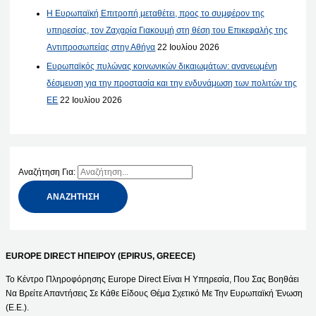
Η Ευρωπαϊκή Επιτροπή μεταθέτει, προς το συμφέρον της
υπηρεσίας, τον Ζαχαρία Γιακουμή στη θέση του Επικεφαλής της
Αντιπροσωπείας στην Αθήνα
22 Ιουλίου 2026
Ευρωπαϊκός πυλώνας κοινωνικών δικαιωμάτων: ανανεωμένη
δέσμευση για την προστασία και την ενδυνάμωση των πολιτών της
ΕΕ
22 Ιουλίου 2026
Αναζήτηση Για:
EUROPE DIRECT ΗΠΕΙΡΟΥ (EPIRUS, GREECE)
Το Κέντρο Πληροφόρησης Europe Direct Είναι Η Υπηρεσία, Που Σας Βοηθάει
Να Βρείτε Απαντήσεις Σε Κάθε Είδους Θέμα Σχετικό Με Την Ευρωπαϊκή Ένωση
(Ε.Ε.).