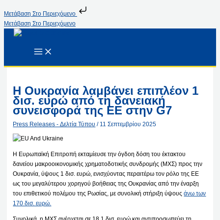
Μετάβαση Στο Περιεχόμενο
Μετάβαση Στο Περιεχόμενο
Η Ουκρανία λαμβάνει επιπλέον 1
δισ. ευρώ από τη δανειακή
συνεισφορά της ΕΕ στην G7
Press Releases - Δελτία Τύπου
/
11 Σεπτεμβρίου 2025
Η Ευρωπαϊκή Επιτροπή εκταμίευσε την όγδοη δόση του έκτακτου
δανείου μακροοικονομικής χρηματοδοτικής συνδρομής (ΜΧΣ) προς την
Ουκρανία, ύψους 1 δισ. ευρώ, ενισχύοντας περαιτέρω τον ρόλο της ΕΕ
ως του μεγαλύτερου χορηγού βοήθειας της Ουκρανίας από την έναρξη
του επιθετικού πολέμου της Ρωσίας, με συνολική στήριξη ύψους
άνω των
170 δισ. ευρώ.
Συνολικά, η ΜΧΣ ανέρχεται σε 18,1 δισ. ευρώ και αντιπροσωπεύει τη