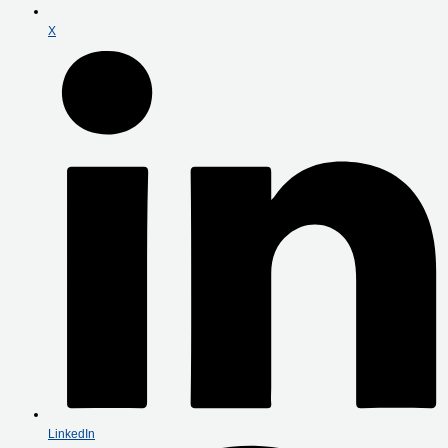
X
LinkedIn