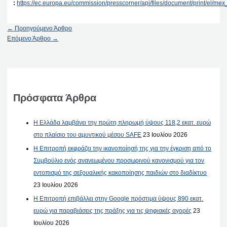
:
https://ec.europa.eu/commission/presscorner/api/files/document/print/el
←
Προηγούμενο Άρθρο
Επόμενο Άρθρο
→
Πρόσφατα Άρθρα
Η Ελλάδα λαμβάνει την πρώτη πληρωμή ύψους 118,2 εκατ. ευρώ
στο πλαίσιο του αμυντικού μέσου SAFE
23 Ιουλίου 2026
Η Επιτροπή εκφράζει την ικανοποίησή της για την έγκριση από το
Συμβούλιο ενός ανανεωμένου προσωρινού κανονισμού για τον
εντοπισμό της σεξουαλικής κακοποίησης παιδιών στο διαδίκτυο
23 Ιουλίου 2026
Η Επιτροπή επιβάλλει στην Google πρόστιμα ύψους 890 εκατ.
ευρώ για παραβιάσεις της πράξης για τις ψηφιακές αγορές
23
Ιουλίου 2026