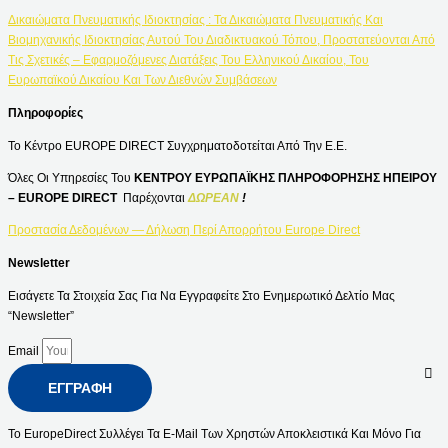
Δικαιώματα Πνευματικής Ιδιοκτησίας : Τα Δικαιώματα Πνευματικής Και
Βιομηχανικής Ιδιοκτησίας Αυτού Του Διαδικτυακού Τόπου, Προστατεύονται Από
Τις Σχετικές – Εφαρμοζόμενες Διατάξεις Του Ελληνικού Δικαίου, Του
Ευρωπαϊκού Δικαίου Και Των Διεθνών Συμβάσεων
Πληροφορίες
Το Κέντρο EUROPE DIRECT Συγχρηματοδοτείται Από Την Ε.Ε.
Όλες Οι Υπηρεσίες Του
ΚΕΝΤΡΟΥ ΕΥΡΩΠΑΪΚΗΣ ΠΛΗΡΟΦΟΡΗΣΗΣ ΗΠΕΙΡΟΥ
– EUROPE DIRECT
Παρέχονται
ΔΩΡΕΑΝ
!
Προστασία Δεδομένων — Δήλωση Περί Απορρήτου Europe Direct
Newsletter
Εισάγετε Τα Στοιχεία Σας Για Να Εγγραφείτε Στο Ενημερωτικό Δελτίο Μας
“Newsletter”
Email
ΕΓΓΡΑΦΉ
Το EuropeDirect Συλλέγει Τα E-Mail Των Χρηστών Αποκλειστικά Και Μόνο Για