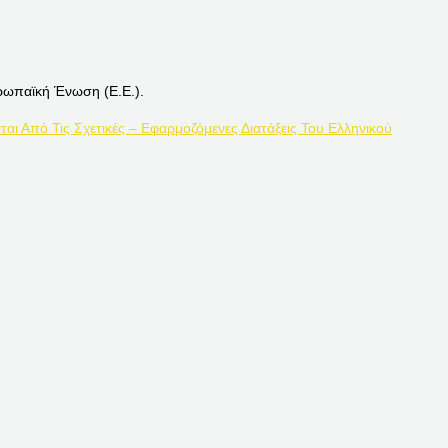
ρωπαϊκή Ένωση (Ε.Ε.).
ται Από Τις Σχετικές – Εφαρμοζόμενες Διατάξεις Του Ελληνικού