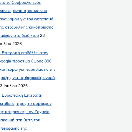
πό το Συμβούλιο ενός
νανεωμένου προσωρινού
ανονισμού για τον εντοπισμό
ης σεξουαλικής κακοποίησης
αιδιών στο διαδίκτυο
23
ουλίου 2026
 Επιτροπή επιβάλλει στην
oogle πρόστιμα ύψους 890
κατ. ευρώ για παραβιάσεις της
ράξης για τις ψηφιακές αγορές
3 Ιουλίου 2026
 Ευρωπαϊκή Επιτροπή
εταθέτει, προς το συμφέρον
ης υπηρεσίας, τον Ζαχαρία
ιακουμή στη θέση του
πικεφαλής της