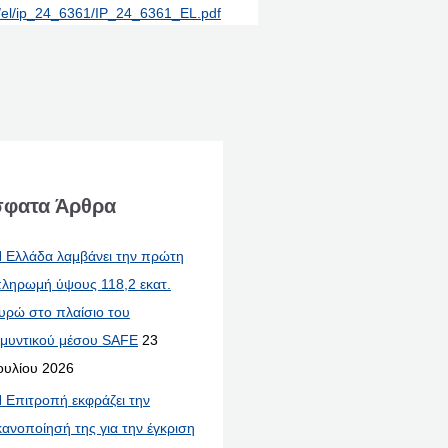
nt/el/ip_24_6361/IP_24_6361_EL.pdf
φατα Άρθρα
 Ελλάδα λαμβάνει την πρώτη
ληρωμή ύψους 118,2 εκατ.
υρώ στο πλαίσιο του
μυντικού μέσου SAFE
23
ουλίου 2026
 Επιτροπή εκφράζει την
κανοποίησή της για την έγκριση