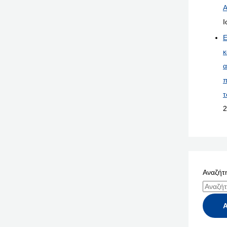
Α
Ι
Ε
κ
α
π
τ
2
Αναζήτη