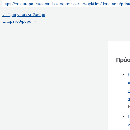
https://ec.europa.eu/commission/presscorner/api/files/document/pri
←
Προηγούμενο Άρθρο
Επόμενο Άρθρο
→
Πρόσ
Η
π
ε
α
Ι
Η
ι