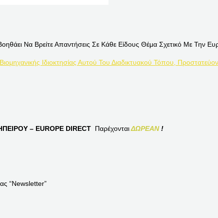
Βοηθάει Να Βρείτε Απαντήσεις Σε Κάθε Είδους Θέμα Σχετικό Με Την Ευ
 Βιομηχανικής Ιδιοκτησίας Αυτού Του Διαδικτυακού Τόπου, Προστατεύον
ΠΕΙΡΟΥ – EUROPE DIRECT
Παρέχονται
ΔΩΡΕΑΝ
!
ας “Newsletter”