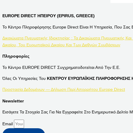
EUROPE DIRECT ΗΠΕΙΡΟΥ (EPIRUS, GREECE)
Το Κέντρο Πληροφόρησης Europe Direct Είναι Η Υπηρεσία, Που Σας 
Δικαιώματα Πνευματικής Ιδιοκτησίας : Τα Δικαιώματα Πνευματικής Και
Δικαίου, Του Ευρωπαϊκού Δικαίου Και Των Διεθνών Συμβάσεων
Πληροφορίες
Το Κέντρο EUROPE DIRECT Συγχρηματοδοτείται Από Την Ε.Ε.
Όλες Οι Υπηρεσίες Του
ΚΕΝΤΡΟΥ ΕΥΡΩΠΑΪΚΗΣ ΠΛΗΡΟΦΟΡΗΣΗΣ Η
Προστασία Δεδομένων — Δήλωση Περί Απορρήτου Europe Direct
Newsletter
Εισάγετε Τα Στοιχεία Σας Για Να Εγγραφείτε Στο Ενημερωτικό Δελτίο Μ
Email