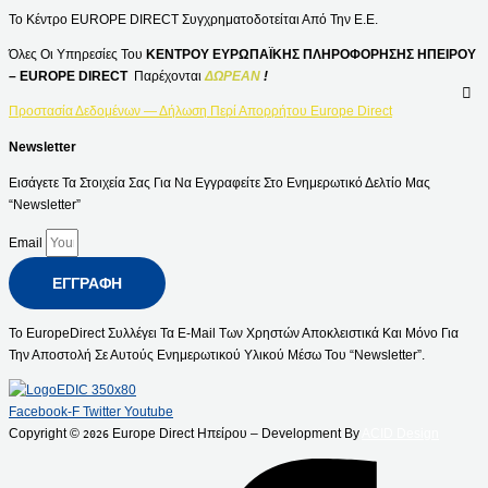
Το Κέντρο EUROPE DIRECT Συγχρηματοδοτείται Από Την Ε.Ε.
Όλες Οι Υπηρεσίες Του
ΚΕΝΤΡΟΥ ΕΥΡΩΠΑΪΚΗΣ ΠΛΗΡΟΦΟΡΗΣΗΣ ΗΠΕΙΡΟΥ
– EUROPE DIRECT
Παρέχονται
ΔΩΡΕΑΝ
!
Προστασία Δεδομένων — Δήλωση Περί Απορρήτου Europe Direct
Newsletter
Εισάγετε Τα Στοιχεία Σας Για Να Εγγραφείτε Στο Ενημερωτικό Δελτίο Μας
“Newsletter”
Email
ΕΓΓΡΑΦΉ
Το EuropeDirect Συλλέγει Τα E-Mail Των Χρηστών Αποκλειστικά Και Μόνο Για
Την Αποστολή Σε Αυτούς Ενημερωτικού Υλικού Μέσω Του “Newsletter”.
Facebook-F
Twitter
Youtube
Copyright ©
Europe Direct Ηπείρου – Development By
ACID Design
2026