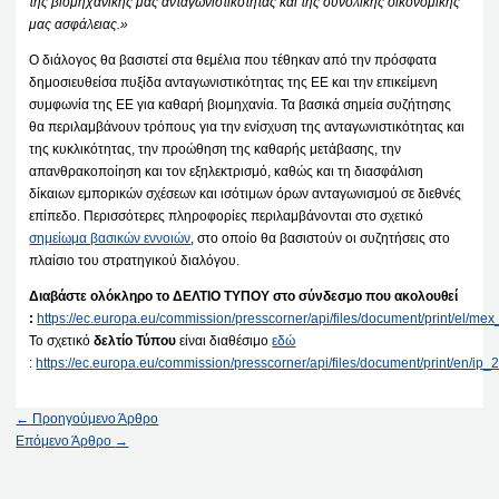
της βιομηχανικής μας ανταγωνιστικότητας και της συνολικής οικονομικής
μας ασφάλειας.»
Ο διάλογος θα βασιστεί στα θεμέλια που τέθηκαν από την πρόσφατα
δημοσιευθείσα πυξίδα ανταγωνιστικότητας της ΕΕ και την επικείμενη
συμφωνία της ΕΕ για καθαρή βιομηχανία. Τα βασικά σημεία συζήτησης
θα περιλαμβάνουν τρόπους για την ενίσχυση της ανταγωνιστικότητας και
της κυκλικότητας, την προώθηση της καθαρής μετάβασης, την
απανθρακοποίηση και τον εξηλεκτρισμό, καθώς και τη διασφάλιση
δίκαιων εμπορικών σχέσεων και ισότιμων όρων ανταγωνισμού σε διεθνές
επίπεδο. Περισσότερες πληροφορίες περιλαμβάνονται στο σχετικό
σημείωμα βασικών εννοιών
, στο οποίο θα βασιστούν οι συζητήσεις στο
πλαίσιο του στρατηγικού διαλόγου.
Διαβάστε ολόκληρο το ΔΕΛΤΙΟ ΤΥΠΟΥ στο σύνδεσμο που ακολουθεί
:
https://ec.europa.eu/commission/presscorner/api/files/document/print/el
Το σχετικό
δελτίο Τύπου
είναι διαθέσιμο
εδώ
:
https://ec.europa.eu/commission/presscorner/api/files/document/print/en/i
←
Προηγούμενο Άρθρο
Επόμενο Άρθρο
→