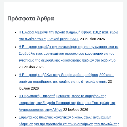
Πρόσφατα Άρθρα
Η Ελλάδα λαμβάνει την πρώτη πληρωμή ύψους 118,2 εκατ. ευρώ
στο πλαίσιο του αμυντικού μέσου SAFE
23 Ιουλίου 2026
Η Επιτροπή εκφράζει την ικανοποίησή της για την έγκριση από το
Συμβούλιο ενός ανανεωμένου προσωρινού κανονισμού για τον
εντοπισμό της σεξουαλικής κακοποίησης παιδιών στο διαδίκτυο
23 Ιουλίου 2026
Η Επιτροπή επιβάλλει στην Google πρόστιμα ύψους 890 εκατ.
ευρώ για παραβιάσεις της πράξης για τις ψηφιακές αγορές
23
Ιουλίου 2026
Η Ευρωπαϊκή Επιτροπή μεταθέτει, προς το συμφέρον της
υπηρεσίας, τον Ζαχαρία Γιακουμή στη θέση του Επικεφαλής της
Αντιπροσωπείας στην Αθήνα
22 Ιουλίου 2026
Ευρωπαϊκός πυλώνας κοινωνικών δικαιωμάτων: ανανεωμένη
δέσμευση για την προστασία και την ενδυνάμωση των πολιτών της