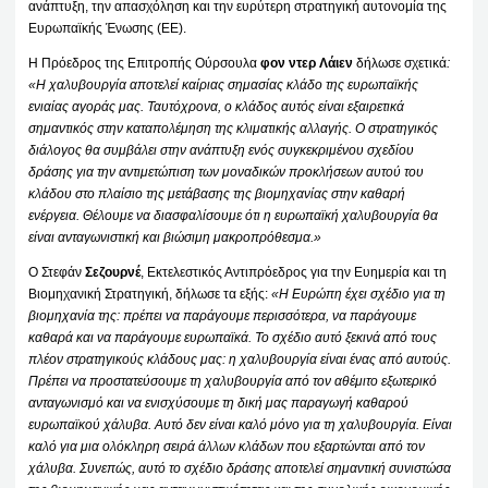
ανάπτυξη, την απασχόληση και την ευρύτερη στρατηγική αυτονομία της
Ευρωπαϊκής Ένωσης (ΕΕ).
Η Πρόεδρος της Επιτροπής Ούρσουλα
φον ντερ Λάιεν
δήλωσε σχετικά
:
«Η χαλυβουργία αποτελεί καίριας σημασίας κλάδο της ευρωπαϊκής
ενιαίας αγοράς μας. Ταυτόχρονα, ο κλάδος αυτός είναι εξαιρετικά
σημαντικός στην καταπολέμηση της κλιματικής αλλαγής. Ο στρατηγικός
διάλογος θα συμβάλει στην ανάπτυξη ενός συγκεκριμένου σχεδίου
δράσης για την αντιμετώπιση των μοναδικών προκλήσεων αυτού του
κλάδου στο πλαίσιο της μετάβασης της βιομηχανίας στην καθαρή
ενέργεια. Θέλουμε να διασφαλίσουμε ότι η ευρωπαϊκή χαλυβουργία θα
είναι ανταγωνιστική και βιώσιμη μακροπρόθεσμα.»
Ο Στεφάν
Σεζουρνέ
, Εκτελεστικός Αντιπρόεδρος για την Ευημερία και τη
Βιομηχανική Στρατηγική, δήλωσε τα εξής:
«Η Ευρώπη έχει σχέδιο για τη
βιομηχανία της: πρέπει να παράγουμε περισσότερα, να παράγουμε
καθαρά και να παράγουμε ευρωπαϊκά. Το σχέδιο αυτό ξεκινά από τους
πλέον στρατηγικούς κλάδους μας: η χαλυβουργία είναι ένας από αυτούς.
Πρέπει να προστατεύσουμε τη χαλυβουργία από τον αθέμιτο εξωτερικό
ανταγωνισμό και να ενισχύσουμε τη δική μας παραγωγή καθαρού
ευρωπαϊκού χάλυβα. Αυτό δεν είναι καλό μόνο για τη χαλυβουργία. Είναι
καλό για μια ολόκληρη σειρά άλλων κλάδων που εξαρτώνται από τον
χάλυβα. Συνεπώς, αυτό το σχέδιο δράσης αποτελεί σημαντική συνιστώσα