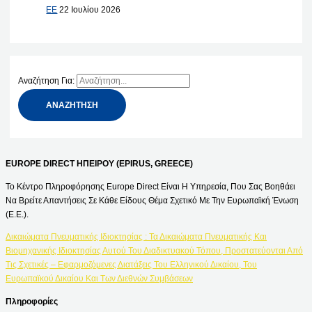
ΕΕ
22 Ιουλίου 2026
Αναζήτηση Για:
EUROPE DIRECT ΗΠΕΙΡΟΥ (EPIRUS, GREECE)
Το Κέντρο Πληροφόρησης Europe Direct Είναι Η Υπηρεσία, Που Σας Βοηθάει
Να Βρείτε Απαντήσεις Σε Κάθε Είδους Θέμα Σχετικό Με Την Ευρωπαϊκή Ένωση
(Ε.Ε.).
Δικαιώματα Πνευματικής Ιδιοκτησίας : Τα Δικαιώματα Πνευματικής Και
Βιομηχανικής Ιδιοκτησίας Αυτού Του Διαδικτυακού Τόπου, Προστατεύονται Από
Τις Σχετικές – Εφαρμοζόμενες Διατάξεις Του Ελληνικού Δικαίου, Του
Ευρωπαϊκού Δικαίου Και Των Διεθνών Συμβάσεων
Πληροφορίες