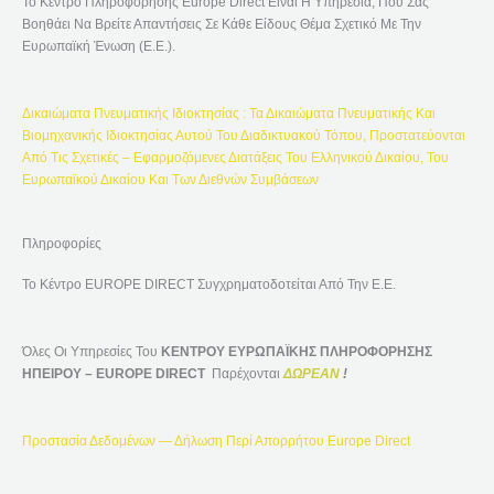
Το Κέντρο Πληροφόρησης Europe Direct Είναι Η Υπηρεσία, Που Σας
Σ
Βοηθάει Να Βρείτε Απαντήσεις Σε Κάθε Είδους Θέμα Σχετικό Με Την
Η
Ευρωπαϊκή Ένωση (Ε.Ε.).
Γ
Ι
Δικαιώματα Πνευματικής Ιδιοκτησίας : Τα Δικαιώματα Πνευματικής Και
Α
Βιομηχανικής Ιδιοκτησίας Αυτού Του Διαδικτυακού Τόπου, Προστατεύονται
:
Από Τις Σχετικές – Εφαρμοζόμενες Διατάξεις Του Ελληνικού Δικαίου, Του
Ευρωπαϊκού Δικαίου Και Των Διεθνών Συμβάσεων
Πληροφορίες
Το Κέντρο EUROPE DIRECT Συγχρηματοδοτείται Από Την Ε.Ε.
Όλες Οι Υπηρεσίες Του
ΚΕΝΤΡΟΥ ΕΥΡΩΠΑΪΚΗΣ ΠΛΗΡΟΦΟΡΗΣΗΣ
ΗΠΕΙΡΟΥ – EUROPE DIRECT
Παρέχονται
ΔΩΡΕΑΝ
!
Προστασία Δεδομένων — Δήλωση Περί Απορρήτου Europe Direct