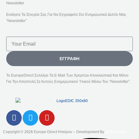
Newsletter
Εισάγετε Τα Στοιχεία Σας Για Να Εγγραφείτε Στο Ενημερωτικό Δελτίο Μας
“Newsletter”
Email
ΕΓΓΡΑΦΉ
Το EuropeDirect Συλλέγει Τα E-Mail Των Χρηστών Αποκλειστικά Και Μόνο
Για Την Αποστολή Σε Αυτούς Ενημερωτικού Υλικού Μέσω Του “Newsletter”.
F
T
Y
A
W
O
C
I
U
Copyright ©
2026
Europe Direct Ηπείρου – Development By
ACID Design
E
T
T