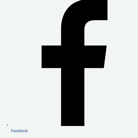
B
T
U
O
E
B
O
R
E
K
-
F
Facebook