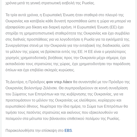
χρόνια μετά τη γενική στρατιωτική εισβολή της Ρωσίας.
Τα τρία αυτά χρόνια, η Ευρωπαϊκή Ένωση ήταν σταθερά στο πλευρό της
Ουκρανίας και κατέβαλε κάθε δυνατή προσπάθεια ώστε η χώρα να μπορεί να
εξασφαλίσει μια δίκαιη και διαρκή ειρήνη. Η Ευρωπαϊκή Ένωση (ΕΕ) έχει
στηρίξει τη χρηματοπιστωτική σταθερότητα της Ουκρανίας και έχει συμβάλει
στις διεθνείς προσπάθειες για να λογοδοτήσει η Ρωσία για τα εγκλήματά της.
Συνεργάστηκε στενά με την Ουκρανία για την ενταξιακή της διαδικασία, ώστε
το μέλλον της χώρας να βρίσκεται εντός της ΕΕ. Η ΕΕ είναι ο μεγαλύτερος
χορηγός χρηματοδοτικής βοήθειας προς την Ουκρανία μέχρι σήμερα, έχει
εκπαιδεύσει τους στρατιώτες της χώρας, έχει χρηματοδοτήσει την παράδοση
όπλων και έχει επιβάλει σκληρές κυρώσεις.
Τη Δευτέρα, η Πρόεδρος
φον ντερ Λάιεν
θα συναντηθεί με τον Πρόεδρο της
Ουκρανίας Βολοντίμιρ Ζελένσκι. Θα συμπροεδρεύουν σε κοινή συνεδρίαση
του Σώματος των Επιτρόπων και της κυβέρνησης της Ουκρανίας, για να
προετοιμάσουν το μέλλον της Ουκρανίας ως ελεύθερου, κυρίαρχου και
ευρωπαϊκού έθνους. Νωρίτερα την ίδια ημέρα, το Σώμα των Επιτρόπων θα
τιμήσει τους πεσόντες στρατιώτες και εκείνους που εξακολουθούν να
πολεμούν στα μέτωπα του βάναυσου επιθετικού πολέμου της Ρωσίας.
Παρακολουθήστε την επίσκεψη στο
EBS
.