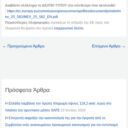
Διαβάστε ολόκληρο το ΔΕΛΤΙΟ ΤΥΠΟΥ στο σύνδεσμο που ακολουθεί
:
https://ec.europa.eu/commission/presscorner/api/files/document/print/el/m
ex_25_582/MEX_25_582_EN.pdf
Περισσότερες πληροφορίες
σχετικά με τη στήριξη της ΕΕ προς την
Ουκρανία θα βρείτε στο σχετικό
ενημερωτικό δελτίο
.
←
Προηγούμενο Άρθρο
Επόμενο Άρθρο
→
Πρόσφατα Άρθρα
Η Ελλάδα λαμβάνει την πρώτη πληρωμή ύψους 118,2 εκατ. ευρώ στο
πλαίσιο του αμυντικού μέσου SAFE
23 Ιουλίου 2026
Η Επιτροπή εκφράζει την ικανοποίησή της για την έγκριση από το
Συμβούλιο ενός ανανεωμένου προσωρινού κανονισμού για τον εντοπισμό