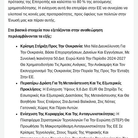
πρότασης της Επιτροπής και καλύπτει το 80 % της αιτούμενης
χρηματοδότησης. Η ενίσχυση αυτή θα επιτρέψει στην ΕΕ να συνεχίσει να
υλοποιεί τις κοινές μας προτεραιότητες, προς όφελος των πολιτών στην
Ένωσή μας και πέραν αυτής.
Στα βασικά στοιχεία που εξετάζονται στην αναθεώρηση
περιλαμβάνονται τα εξής:
Κρίσιμη Στήριξη Προς Την Ουκρανία:
Μια Νέα Διευκόλυνση Για
Την Ουκρανία, Βάσει Επιχορηγήσεων, Δανείων Και Εγγυήσεων, Με
Συνολική Ικανότητα 50 Δισ. Ευρώ Κατά Την Περίοδο 2024-2027
Θα Χρηματοδοτήσει Τις Άμεσες Ανάγκες, Την Ανάκαμψη Και Τον
Εκσυγχρονισμό Της Ουκρανίας Στην Πορεία Της Προς Την Ένταξη
Στην ΕΕ.
Περαιτέρω Δράση Για Τη Μετανάστευση Και Τις Εξωτερικές
Προκλήσεις
: Η Ενίσχυση Ύψους 9,6 Δισ. EUR Θα Στηρίξει Τις
Εσωτερικές Και Εξωτερικές Διαστάσεις Της Μετανάστευσης Και Θα
Βοηθήσει Τους Εταίρους Στα Δυτικά Βαλκάνια, Στις Νότιες
Γειτονικές Χώρες Και Πέραν Αυτών.
Ενίσχυση Της Κυριαρχίας Και Της Ανταγωνιστικότητας:
Η
Πλατφόρμα Στρατηγικών Τεχνολογιών Για Την Ευρώπη (STEP) Θα
Προωθήσει Τη Μακροπρόθεσμη Ανταγωνιστικότητα Της ΕΕ Σε
Κρίσιμες Τεχνολογίες, Στους Τομείς Της Ψηφιακής Και