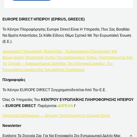
EUROPE DIRECT ΗΠΕΙΡΟΥ (EPIRUS, GREECE)
Το Κέντρο Πληροφόρησης Europe Direct Είναι Η Υπηρεσία, Που Σας Βοηθάει
Να Βρείτε Απαντήσεις Σε Κάθε Είδους Θέμα Σχετικό Με Την Ευρωπαϊκή Ένωση
(Ε.Ε.).
Δικαιώματα Πνευματικής Ιδιοκτησίας : Τα Δικαιώματα Πνευματικής Και
Βιομηχανικής Ιδιοκτησίας Αυτού Του Διαδικτυακού Τόπου, Προστατεύονται Από
Τις Σχετικές – Εφαρμοζόμενες Διατάξεις Του Ελληνικού Δικαίου, Του
Ευρωπαϊκού Δικαίου Και Των Διεθνών Συμβάσεων
Πληροφορίες
Το Κέντρο EUROPE DIRECT Συγχρηματοδοτείται Από Την Ε.Ε.
Όλες Οι Υπηρεσίες Του
ΚΕΝΤΡΟΥ ΕΥΡΩΠΑΪΚΗΣ ΠΛΗΡΟΦΟΡΗΣΗΣ ΗΠΕΙΡΟΥ
– EUROPE DIRECT
Παρέχονται
ΔΩΡΕΑΝ
!
Προστασία Δεδομένων — Δήλωση Περί Απορρήτου Europe Direct
Newsletter
Εισάγετε Τα Στοιχεία Σας Για Να Εγγραφείτε Στο Ενημερωτικό Δελτίο Μας