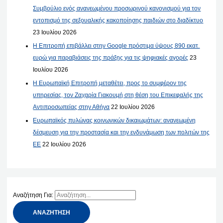
Συμβούλιο ενός ανανεωμένου προσωρινού κανονισμού για τον
εντοπισμό της σεξουαλικής κακοποίησης παιδιών στο διαδίκτυο
23 Ιουλίου 2026
Η Επιτροπή επιβάλλει στην Google πρόστιμα ύψους 890 εκατ.
ευρώ για παραβιάσεις της πράξης για τις ψηφιακές αγορές
23
Ιουλίου 2026
Η Ευρωπαϊκή Επιτροπή μεταθέτει, προς το συμφέρον της
υπηρεσίας, τον Ζαχαρία Γιακουμή στη θέση του Επικεφαλής της
Αντιπροσωπείας στην Αθήνα
22 Ιουλίου 2026
Ευρωπαϊκός πυλώνας κοινωνικών δικαιωμάτων: ανανεωμένη
δέσμευση για την προστασία και την ενδυνάμωση των πολιτών της
ΕΕ
22 Ιουλίου 2026
Αναζήτηση Για: