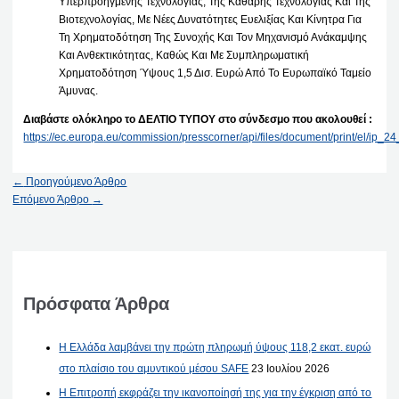
Υπερπροηγμένης Τεχνολογίας, Της Καθαρής Τεχνολογίας Και Της
Βιοτεχνολογίας, Με Νέες Δυνατότητες Ευελιξίας Και Κίνητρα Για
Τη Χρηματοδότηση Της Συνοχής Και Τον Μηχανισμό Ανάκαμψης
Και Ανθεκτικότητας, Καθώς Και Με Συμπληρωματική
Χρηματοδότηση Ύψους 1,5 Δισ. Ευρώ Από Το Ευρωπαϊκό Ταμείο
Άμυνας.
Διαβάστε ολόκληρο το ΔΕΛΤΙΟ ΤΥΠΟΥ στο σύνδεσμο που ακολουθεί :
https://ec.europa.eu/commission/presscorner/api/files/document/print/el/ip
←
Προηγούμενο Άρθρο
Επόμενο Άρθρο
→
Πρόσφατα Άρθρα
Η Ελλάδα λαμβάνει την πρώτη πληρωμή ύψους 118,2 εκατ. ευρώ
στο πλαίσιο του αμυντικού μέσου SAFE
23 Ιουλίου 2026
Η Επιτροπή εκφράζει την ικανοποίησή της για την έγκριση από το