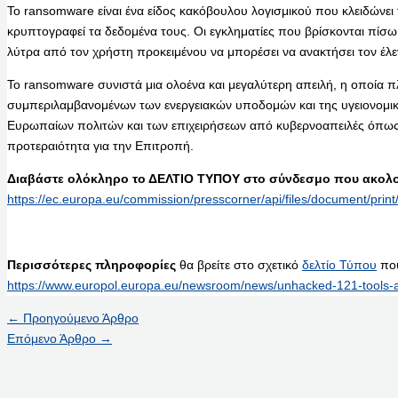
Το ransomware είναι ένα είδος κακόβουλου λογισμικού που κλειδώνει
κρυπτογραφεί τα δεδομένα τους. Οι εγκληματίες που βρίσκονται πίσ
λύτρα από τον χρήστη προκειμένου να μπορέσει να ανακτήσει τον έλε
Το ransomware συνιστά μια ολοένα και μεγαλύτερη απειλή, η οποία πλ
συμπεριλαμβανομένων των ενεργειακών υποδομών και της υγειονομι
Ευρωπαίων πολιτών και των επιχειρήσεων από κυβερνοαπειλές όπως
προτεραιότητα για την Επιτροπή.
Διαβάστε ολόκληρο το ΔΕΛΤΙΟ ΤΥΠΟΥ στο σύνδεσμο που ακολο
https://ec.europa.eu/commission/presscorner/api/files/document/p
Περισσότερες πληροφορίες
θα βρείτε στο σχετικό
δελτίο Τύπου
που
https://www.europol.europa.eu/newsroom/news/unhacked-121-tools-a
←
Προηγούμενο Άρθρο
Επόμενο Άρθρο
→