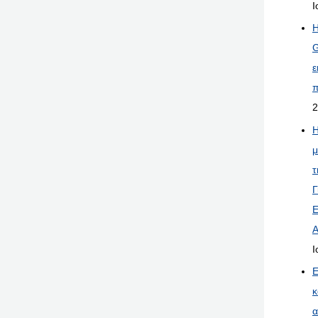
Ι
Η
G
ε
π
2
Η
μ
τ
Γ
Ε
Α
Ι
Ε
κ
α