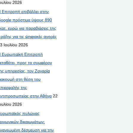
ουλίου 2026
 Επιτροπή επιβάλλει στην
oogle πρόστιμα ύψους 890
κατ. ευρώ για παραβιάσεις της
ράξης για τις ψηφιακές αγορές
3 Ιουλίου 2026
 Ευρωπαϊκή Επιτροπή
εταθέτει, προς το συμφέρον
ης υπηρεσίας, τον Ζαχαρία
ιακουμή στη θέση του
πικεφαλής της
ντιπροσωπείας στην Αθήνα
22
ουλίου 2026
υρωπαϊκός πυλώνας
οινωνικών δικαιωμάτων:
νανεωμένη δέσμευση για την