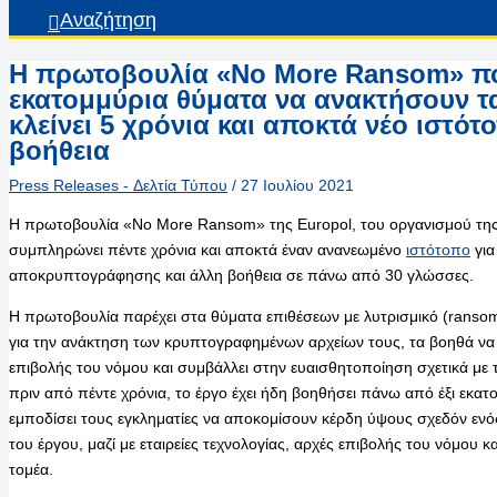
Αναζήτηση
Η πρωτοβουλία «No More Ransom» π
εκατομμύρια θύματα να ανακτήσουν τ
κλείνει 5 χρόνια και αποκτά νέο ιστότ
βοήθεια
Press Releases - Δελτία Τύπου
/
27 Ιουλίου 2021
Η πρωτοβουλία «No More Ransom» της Europol, του οργανισμού της 
συμπληρώνει πέντε χρόνια και αποκτά έναν ανανεωμένο
ιστότοπο
για
αποκρυπτογράφησης και άλλη βοήθεια σε πάνω από 30 γλώσσες.
Η πρωτοβουλία παρέχει στα θύματα επιθέσεων με λυτρισμικό (rans
για την ανάκτηση των κρυπτογραφημένων αρχείων τους, τα βοηθά να
επιβολής του νόμου και συμβάλλει στην ευαισθητοποίηση σχετικά με 
πριν από πέντε χρόνια, το έργο έχει ήδη βοηθήσει πάνω από έξι εκατ
εμποδίσει τους εγκληματίες να αποκομίσουν κέρδη ύψους σχεδόν ενός
του έργου, μαζί με εταιρείες τεχνολογίας, αρχές επιβολής του νόμου κ
τομέα.