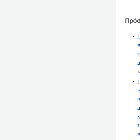
Πρόσ
Η
π
ε
α
Ι
Η
ι
α
α
κ
τ
π