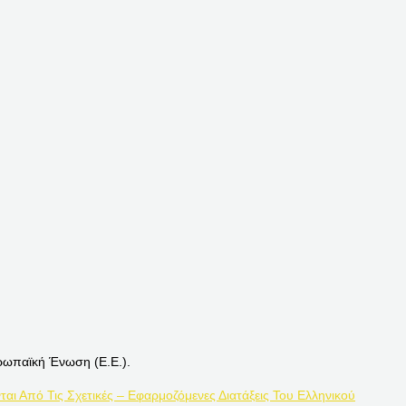
ρωπαϊκή Ένωση (Ε.Ε.).
ται Από Τις Σχετικές – Εφαρμοζόμενες Διατάξεις Του Ελληνικού