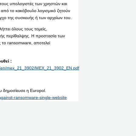
 τους υπολογιστές των χρηστών και
ω από το κακόβουλο λογισμικό ζητούν
γχο της συσκευής ή των αρχείων του.
ήττει όλους τους τομείς,
κής περίθαλψης. Η προστασία των
 το ransomware, αποτελεί
υθεί :
rint/en/mex_21_3902/MEX_21_3902_EN.pdf
 δημοσίευσε η Europol.
gainst-ransomware-single-website