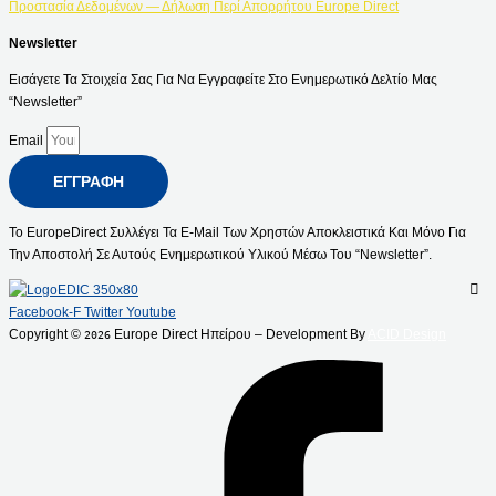
Προστασία Δεδομένων — Δήλωση Περί Απορρήτου Europe Direct
Newsletter
Εισάγετε Τα Στοιχεία Σας Για Να Εγγραφείτε Στο Ενημερωτικό Δελτίο Μας
“Newsletter”
Email
ΕΓΓΡΑΦΉ
Το EuropeDirect Συλλέγει Τα E-Mail Των Χρηστών Αποκλειστικά Και Μόνο Για
Την Αποστολή Σε Αυτούς Ενημερωτικού Υλικού Μέσω Του “Newsletter”.
Facebook-F
Twitter
Youtube
Copyright ©
Europe Direct Ηπείρου – Development By
ACID Design
2026