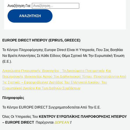
Αναζήτηση Για:
EUROPE DIRECT ΗΠΕΙΡΟΥ (EPIRUS, GREECE)
Το Κέντρο Πληροφόρησης Europe Direct Είναι Η Υπηρεσία, Που Σας Βοηθάει
Να Βρείτε Απαντήσεις Σε Κάθε Είδους Θέμα Σχετικό Με Την Ευρωπαϊκή Ένωση
(Ε.Ε.).
Δικαιώματα Πνευματικής Ιδιοκτησίας : Τα Δικαιώματα Πνευματικής Και
Βιομηχανικής Ιδιοκτησίας Αυτού Του Διαδικτυακού Τόπου, Προστατεύονται Από
Τις Σχετικές – Εφαρμοζόμενες Διατάξεις Του Ελληνικού Δικαίου, Του
Ευρωπαϊκού Δικαίου Και Των Διεθνών Συμβάσεων
Πληροφορίες
Το Κέντρο EUROPE DIRECT Συγχρηματοδοτείται Από Την Ε.Ε.
Όλες Οι Υπηρεσίες Του
ΚΕΝΤΡΟΥ ΕΥΡΩΠΑΪΚΗΣ ΠΛΗΡΟΦΟΡΗΣΗΣ ΗΠΕΙΡΟΥ
– EUROPE DIRECT
Παρέχονται
ΔΩΡΕΑΝ
!