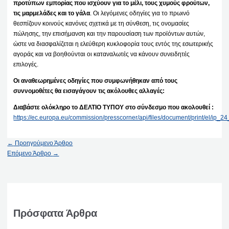
προτύπων εμπορίας που ισχύουν για το μέλι, τους χυμούς φρούτων,
τις μαρμελάδες και το γάλα
. Οι λεγόμενες οδηγίες για το πρωινό
θεσπίζουν κοινούς κανόνες σχετικά με τη σύνθεση, τις ονομασίες
πώλησης, την επισήμανση και την παρουσίαση των προϊόντων αυτών,
ώστε να διασφαλίζεται η ελεύθερη κυκλοφορία τους εντός της εσωτερικής
αγοράς και να βοηθούνται οι καταναλωτές να κάνουν συνειδητές
επιλογές.
Οι αναθεωρημένες οδηγίες που συμφωνήθηκαν από τους
συννομοθέτες θα εισαγάγουν τις ακόλουθες αλλαγές:
Διαβάστε ολόκληρο το ΔΕΛΤΙΟ ΤΥΠΟΥ στο σύνδεσμο που ακολουθεί :
https://ec.europa.eu/commission/presscorner/api/files/document/print/el/ip
←
Προηγούμενο Άρθρο
Επόμενο Άρθρο
→
Πρόσφατα Άρθρα