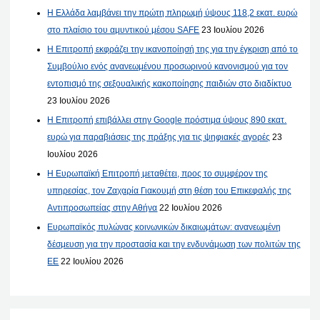
Η Ελλάδα λαμβάνει την πρώτη πληρωμή ύψους 118,2 εκατ. ευρώ
στο πλαίσιο του αμυντικού μέσου SAFE
23 Ιουλίου 2026
Η Επιτροπή εκφράζει την ικανοποίησή της για την έγκριση από το
Συμβούλιο ενός ανανεωμένου προσωρινού κανονισμού για τον
εντοπισμό της σεξουαλικής κακοποίησης παιδιών στο διαδίκτυο
23 Ιουλίου 2026
Η Επιτροπή επιβάλλει στην Google πρόστιμα ύψους 890 εκατ.
ευρώ για παραβιάσεις της πράξης για τις ψηφιακές αγορές
23
Ιουλίου 2026
Η Ευρωπαϊκή Επιτροπή μεταθέτει, προς το συμφέρον της
υπηρεσίας, τον Ζαχαρία Γιακουμή στη θέση του Επικεφαλής της
Αντιπροσωπείας στην Αθήνα
22 Ιουλίου 2026
Ευρωπαϊκός πυλώνας κοινωνικών δικαιωμάτων: ανανεωμένη
δέσμευση για την προστασία και την ενδυνάμωση των πολιτών της
ΕΕ
22 Ιουλίου 2026