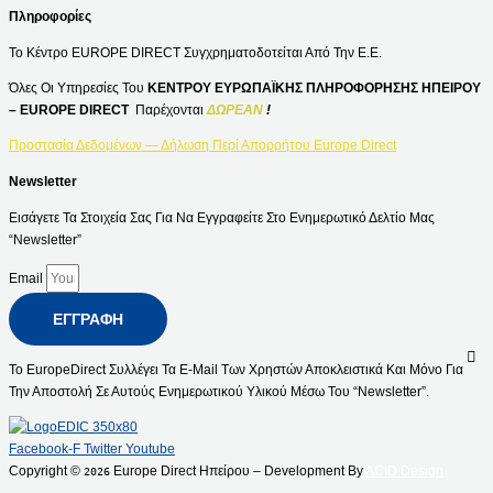
Πληροφορίες
Το Κέντρο EUROPE DIRECT Συγχρηματοδοτείται Από Την Ε.Ε.
Όλες Οι Υπηρεσίες Του
ΚΕΝΤΡΟΥ ΕΥΡΩΠΑΪΚΗΣ ΠΛΗΡΟΦΟΡΗΣΗΣ ΗΠΕΙΡΟΥ
– EUROPE DIRECT
Παρέχονται
ΔΩΡΕΑΝ
!
Προστασία Δεδομένων — Δήλωση Περί Απορρήτου Europe Direct
Newsletter
Εισάγετε Τα Στοιχεία Σας Για Να Εγγραφείτε Στο Ενημερωτικό Δελτίο Μας
“Newsletter”
Email
ΕΓΓΡΑΦΉ
Το EuropeDirect Συλλέγει Τα E-Mail Των Χρηστών Αποκλειστικά Και Μόνο Για
Την Αποστολή Σε Αυτούς Ενημερωτικού Υλικού Μέσω Του “Newsletter”.
Facebook-F
Twitter
Youtube
Copyright ©
Europe Direct Ηπείρου – Development By
ACID Design
2026