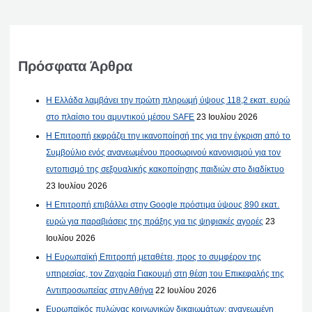
Πρόσφατα Άρθρα
Η Ελλάδα λαμβάνει την πρώτη πληρωμή ύψους 118,2 εκατ. ευρώ
στο πλαίσιο του αμυντικού μέσου SAFE
23 Ιουλίου 2026
Η Επιτροπή εκφράζει την ικανοποίησή της για την έγκριση από το
Συμβούλιο ενός ανανεωμένου προσωρινού κανονισμού για τον
εντοπισμό της σεξουαλικής κακοποίησης παιδιών στο διαδίκτυο
23 Ιουλίου 2026
Η Επιτροπή επιβάλλει στην Google πρόστιμα ύψους 890 εκατ.
ευρώ για παραβιάσεις της πράξης για τις ψηφιακές αγορές
23
Ιουλίου 2026
Η Ευρωπαϊκή Επιτροπή μεταθέτει, προς το συμφέρον της
υπηρεσίας, τον Ζαχαρία Γιακουμή στη θέση του Επικεφαλής της
Αντιπροσωπείας στην Αθήνα
22 Ιουλίου 2026
Ευρωπαϊκός πυλώνας κοινωνικών δικαιωμάτων: ανανεωμένη