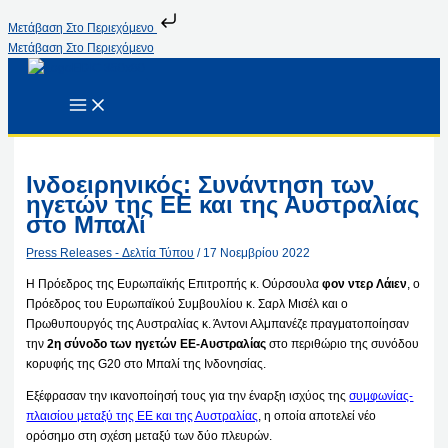
Μετάβαση Στο Περιεχόμενο
Μετάβαση Στο Περιεχόμενο
Ινδοειρηνικός: Συνάντηση των
ηγετών της ΕΕ και της Αυστραλίας
στο Μπαλί
Press Releases - Δελτία Τύπου
/
17 Νοεμβρίου 2022
Η Πρόεδρος της Ευρωπαϊκής Επιτροπής κ. Ούρσουλα
φον ντερ Λάιεν
, ο
Πρόεδρος του Ευρωπαϊκού Συμβουλίου κ. Σαρλ Μισέλ και ο
Πρωθυπουργός της Αυστραλίας κ. Άντονι Αλμπανέζε πραγματοποίησαν
την
2η σύνοδο των ηγετών ΕΕ-Αυστραλίας
στο περιθώριο της συνόδου
κορυφής της G20 στο Μπαλί της Ινδονησίας.
Εξέφρασαν την ικανοποίησή τους για την έναρξη ισχύος της
συμφωνίας-
πλαισίου μεταξύ της ΕΕ και της Αυστραλίας
, η οποία αποτελεί νέο
ορόσημο στη σχέση μεταξύ των δύο πλευρών.