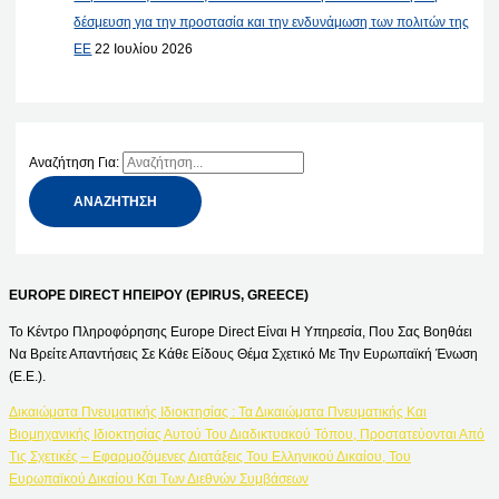
δέσμευση για την προστασία και την ενδυνάμωση των πολιτών της
ΕΕ
22 Ιουλίου 2026
Αναζήτηση Για:
EUROPE DIRECT ΗΠΕΙΡΟΥ (EPIRUS, GREECE)
Το Κέντρο Πληροφόρησης Europe Direct Είναι Η Υπηρεσία, Που Σας Βοηθάει
Να Βρείτε Απαντήσεις Σε Κάθε Είδους Θέμα Σχετικό Με Την Ευρωπαϊκή Ένωση
(Ε.Ε.).
Δικαιώματα Πνευματικής Ιδιοκτησίας : Τα Δικαιώματα Πνευματικής Και
Βιομηχανικής Ιδιοκτησίας Αυτού Του Διαδικτυακού Τόπου, Προστατεύονται Από
Τις Σχετικές – Εφαρμοζόμενες Διατάξεις Του Ελληνικού Δικαίου, Του
Ευρωπαϊκού Δικαίου Και Των Διεθνών Συμβάσεων