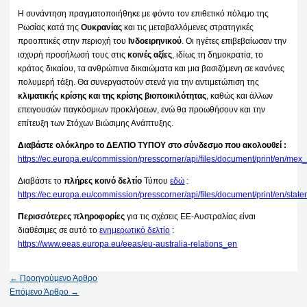
Η συνάντηση πραγματοποιήθηκε με φόντο τον επιθετικό πόλεμο της
Ρωσίας κατά της
Ουκρανίας
και τις μεταβαλλόμενες στρατηγικές
προοπτικές στην περιοχή του
Ινδοειρηνικού
. Οι ηγέτες επιβεβαίωσαν την
ισχυρή προσήλωσή τους στις
κοινές αξίες
, ιδίως τη δημοκρατία, το
κράτος δικαίου, τα ανθρώπινα δικαιώματα και μια βασιζόμενη σε κανόνες
πολυμερή τάξη. Θα συνεργαστούν στενά για την αντιμετώπιση της
κλιματικής κρίσης και της κρίσης βιοποικιλότητας
, καθώς και άλλων
επειγουσών παγκόσμιων προκλήσεων, ενώ θα προωθήσουν και την
επίτευξη των Στόχων Βιώσιμης Ανάπτυξης.
Διαβάστε ολόκληρο το ΔΕΛΤΙΟ ΤΥΠΟΥ στο σύνδεσμο που ακολουθεί :
https://ec.europa.eu/commission/presscorner/api/files/document/print/en
Διαβάστε το
πλήρες κοινό δελτίο
Τύπου
εδώ
:
https://ec.europa.eu/commission/presscorner/api/files/document/print/en
Περισσότερες πληροφορίες
για τις σχέσεις ΕΕ-Αυστραλίας είναι
διαθέσιμες σε αυτό το
ενημερωτικό δελτίο
:
https://www.eeas.europa.eu/eeas/eu-australia-relations_en
←
Προηγούμενο Άρθρο
Επόμενο Άρθρο
→